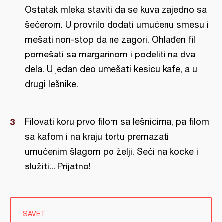
Ostatak mleka staviti da se kuva zajedno sa
šećerom. U provrilo dodati umućenu smesu i
mešati non-stop da ne zagori. Ohlađen fil
pomešati sa margarinom i podeliti na dva
dela. U jedan deo umešati kesicu kafe, a u
drugi lešnike.
Filovati koru prvo filom sa lešnicima, pa filom
sa kafom i na kraju tortu premazati
umućenim šlagom po želji. Seći na kocke i
služiti... Prijatno!
SAVET