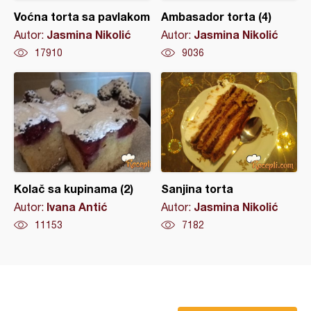
Voćna torta sa pavlakom
Ambasador torta (4)
Jasmina Nikolić
Jasmina Nikolić
Autor:
Autor:
17910
9036
Kolač sa kupinama (2)
Sanjina torta
Ivana Antić
Jasmina Nikolić
Autor:
Autor:
11153
7182