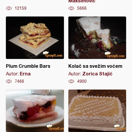
Maksimovic
12159
5666
Plum Crumble Bars
Kolač sa svežim voćem
Erna
Zorica Stajić
Autor:
Autor:
7466
4900