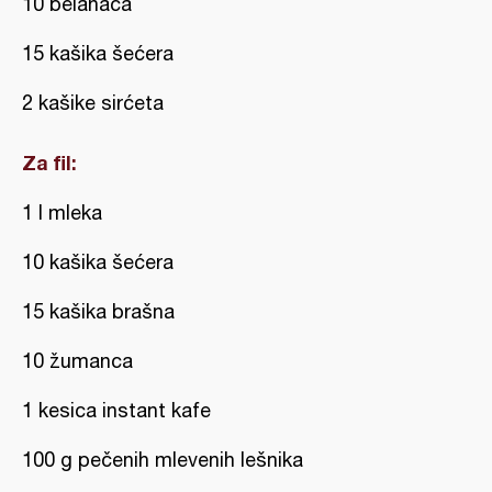
10 belanaca
15 kašika šećera
2 kašike sirćeta
Za fil:
1 l mleka
10 kašika šećera
15 kašika brašna
10 žumanca
1 kesica instant kafe
100 g pečenih mlevenih lešnika