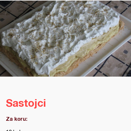
Sastojci
Za koru: