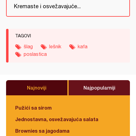
Kremaste i osvežavajuće...
TAGOVI
šlag
lešnik
kafa
poslastica
Najnoviji
Najpopularniji
Pužići sa sirom
Jednostavna, osvežavajuća salata
Brownies sa jagodama