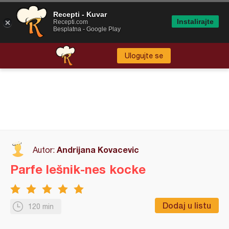
Recepti - Kuvar
Instalirajte
Recepti.com
Besplatna - Google Play
Ulogujte se
Andrijana Kovacevic
Autor:
Parfe lešnik-nes kocke
Dodaj u listu
120 min