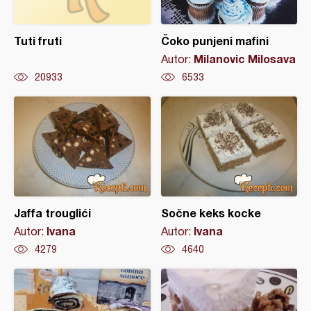
Tuti fruti
Čoko punjeni mafini
Milanovic Milosava
Autor:
20933
6533
Jaffa trouglići
Sočne keks kocke
Ivana
Ivana
Autor:
Autor:
4279
4640