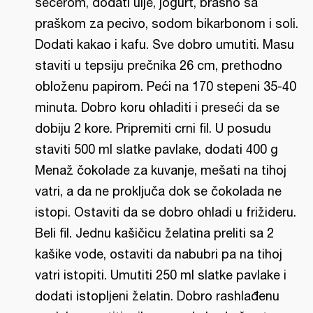
šećerom, dodati ulje, jogurt, brašno sa
praškom za pecivo, sodom bikarbonom i soli.
Dodati kakao i kafu. Sve dobro umutiti. Masu
staviti u tepsiju prečnika 26 cm, prethodno
obloženu papirom. Peći na 170 stepeni 35-40
minuta. Dobro koru ohladiti i preseći da se
dobiju 2 kore. Pripremiti crni fil. U posudu
staviti 500 ml slatke pavlake, dodati 400 g
Menaž čokolade za kuvanje, mešati na tihoj
vatri, a da ne proključa dok se čokolada ne
istopi. Ostaviti da se dobro ohladi u frižideru.
Beli fil. Jednu kašičicu želatina preliti sa 2
kašike vode, ostaviti da nabubri pa na tihoj
vatri istopiti. Umutiti 250 ml slatke pavlake i
dodati istopljeni želatin. Dobro rashlađenu