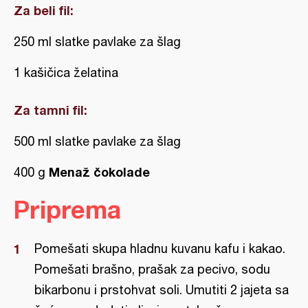
Za beli fil:
250 ml slatke pavlake za šlag
1 kašičica želatina
Za tamni fil:
500 ml slatke pavlake za šlag
Menaž čokolade
400 g
Priprema
Pomešati skupa hladnu kuvanu kafu i kakao.
Pomešati brašno, prašak za pecivo, sodu
bikarbonu i prstohvat soli. Umutiti 2 jajeta sa