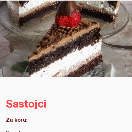
Sastojci
Za koru: