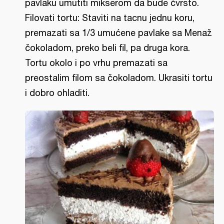
pavlaku umutiti mikserom da bude čvrsto.
Filovati tortu: Staviti na tacnu jednu koru,
premazati sa 1/3 umućene pavlake sa Menaž
čokoladom, preko beli fil, pa druga kora.
Tortu okolo i po vrhu premazati sa
preostalim filom sa čokoladom. Ukrasiti tortu
i dobro ohladiti.