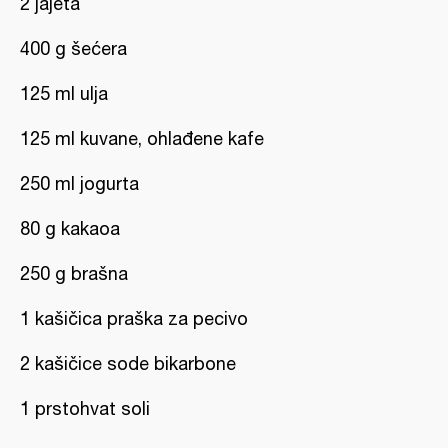
2 jajeta
400 g šećera
125 ml ulja
125 ml kuvane, ohlađene kafe
250 ml jogurta
80 g kakaoa
250 g brašna
1 kašičica praška za pecivo
2 kašičice sode bikarbone
1 prstohvat soli