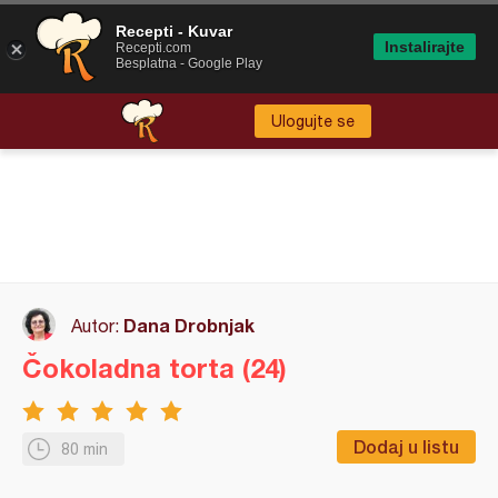
Recepti - Kuvar
Instalirajte
Recepti.com
Besplatna - Google Play
Ulogujte se
Dana Drobnjak
Autor:
Čokoladna torta (24)
Dodaj u listu
80 min