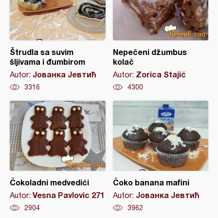
Štrudla sa suvim
Nepečeni džumbus
šljivama i đumbirom
kolač
Јованка Јевтић
Zorica Stajić
Autor:
Autor:
3316
4300
Čokoladni medvedići
Čoko banana mafini
Vesna Pavlovic 271
Јованка Јевтић
Autor:
Autor:
2904
3962