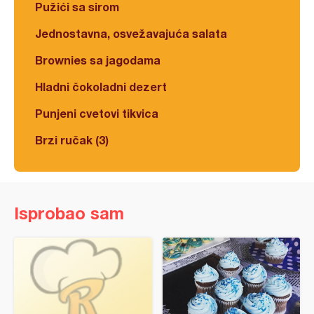
Pužići sa sirom
Jednostavna, osvežavajuća salata
Brownies sa jagodama
Hladni čokoladni dezert
Punjeni cvetovi tikvica
Brzi ručak (3)
Isprobao sam