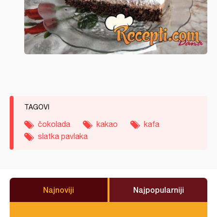
TAGOVI
čokolada
kakao
kafa
slatka pavlaka
Najnoviji
Najpopularniji