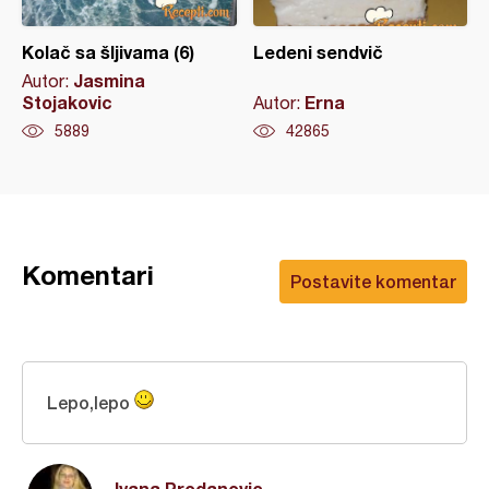
Kolač sa šljivama (6)
Ledeni sendvič
Jasmina
Autor:
Stojakovic
Erna
Autor:
5889
42865
Komentari
Postavite komentar
Lepo,lepo
Ivana Prodanovic