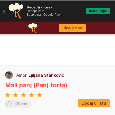
Recepti - Kuvar
Instalirajte
Recepti.com
Besplatna - Google Play
Ulogujte se
Ljiljana Stankovic
Autor:
Mali panj (Panj torta)
Dodaj u listu
120 min