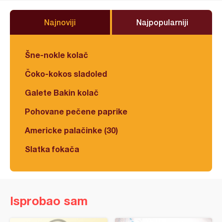
Najnoviji
Najpopularniji
Šne-nokle kolač
Čoko-kokos sladoled
Galete Bakin kolač
Pohovane pečene paprike
Americke palačinke (30)
Slatka fokača
Isprobao sam