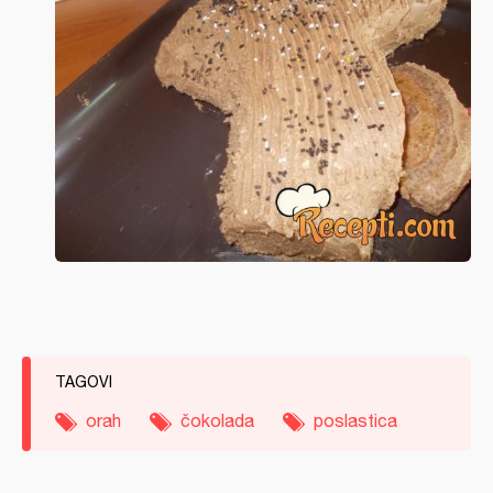
TAGOVI
orah
čokolada
poslastica