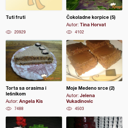
Tuti fruti
Čokoladne korpice (5)
Tina Horvat
Autor:
20929
4102
Torta sa orasima i
Moje Medeno srce (2)
lešnikom
Jelena
Autor:
Angela Kis
Vukadinovic
Autor:
7488
4503