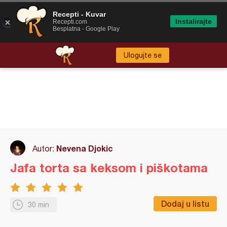
Recepti - Kuvar
Instalirajte
Recepti.com
Besplatna - Google Play
Ulogujte se
Nevena Djokic
Autor:
Jafa torta sa keksom i piškotama
Dodaj u listu
30 min