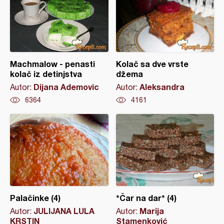
Machmalow - penasti
Kolač sa dve vrste
kolač iz detinjstva
džema
Dijana Ademovic
Aleksandra
Autor:
Autor:
6364
4161
Palačinke (4)
*Čar na dar* (4)
JULIJANA LULA
Marija
Autor:
Autor:
KRSTIN
Stamenković