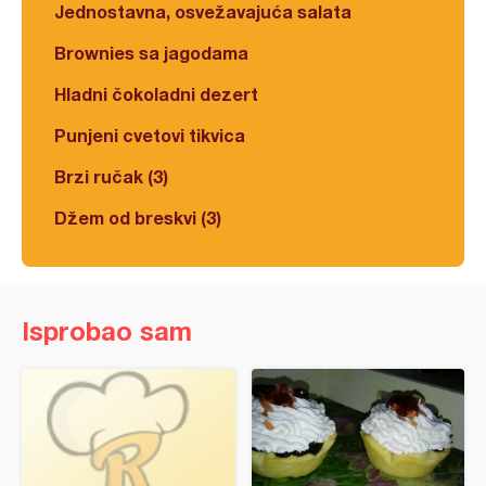
Jednostavna, osvežavajuća salata
Brownies sa jagodama
Hladni čokoladni dezert
Punjeni cvetovi tikvica
Brzi ručak (3)
Džem od breskvi (3)
Isprobao sam