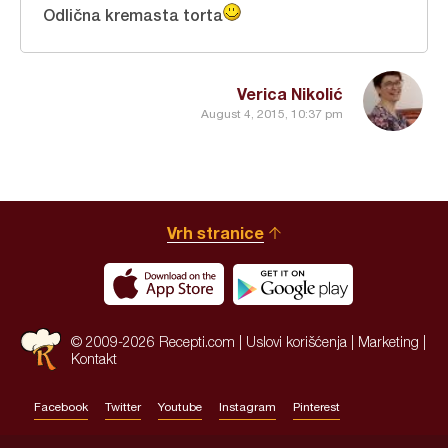
Odlična kremasta torta
Verica Nikolić
August 4, 2015, 10:37 pm
Vrh stranice
© 2009-2026 Recepti.com |
Uslovi korišćenja
|
Marketing
|
Kontakt
Facebook
Twitter
Youtube
Instagram
Pinterest
Site by:
HALO