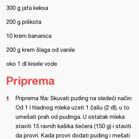
300 g jafa keksa
200 g piškota
10 krem bananica
200 g krem šlaga od vanile
oko 1 dl kisele vode
Priprema
Priprema fila: Skuvati puding na sledeći način:
Od 1 l hladnog mleka uzeti 1 čašu (2 dl), u to
umešati prah od pudinga. U ostatak mleka
staviti 15 ravnih kašika šećera (150 g) i staviti
da provri. Kada provri dodati puding i mešati