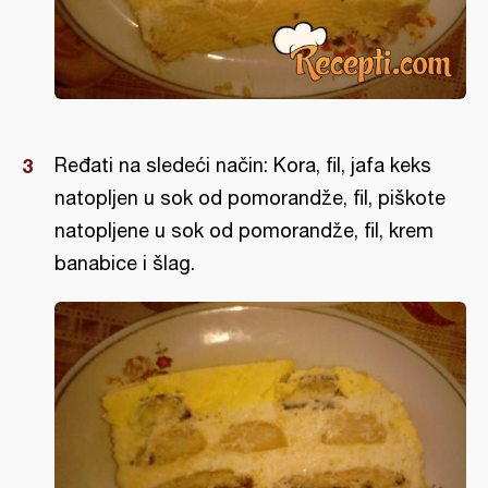
Ređati na sledeći način: Kora, fil, jafa keks
natopljen u sok od pomorandže, fil, piškote
natopljene u sok od pomorandže, fil, krem
banabice i šlag.