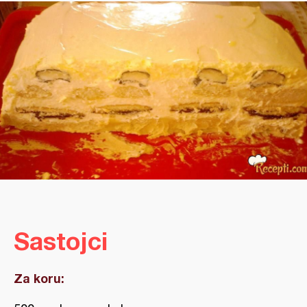
Sastojci
Za koru: