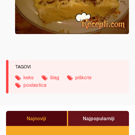
TAGOVI
keks
šlag
piškote
poslastica
Najnoviji
Najpopularniji