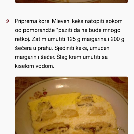
Priprema kore: Mleveni keks natopiti sokom
od pomorandže *paziti da ne bude mnogo
retko). Zatim umutiti 125 g margarina i 200 g
šećera u prahu. Sjediniti keks, umućen
margarin i šećer. Šlag krem umutiti sa
kiselom vodom.