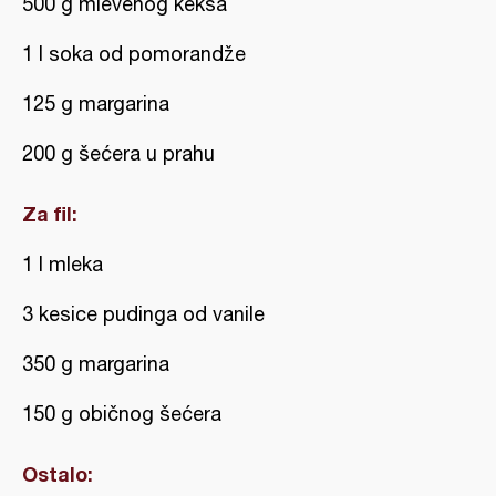
500 g mlevenog keksa
1 l soka od pomorandže
125 g margarina
200 g šećera u prahu
Za fil:
1 l mleka
3 kesice pudinga od vanile
350 g margarina
150 g običnog šećera
Ostalo: