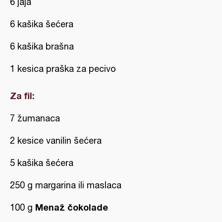
6 jaja
6 kašika šećera
6 kašika brašna
1 kesica praška za pecivo
Za fil:
7 žumanaca
2 kesice vanilin šećera
5 kašika šećera
250 g margarina ili maslaca
Menaž čokolade
100 g