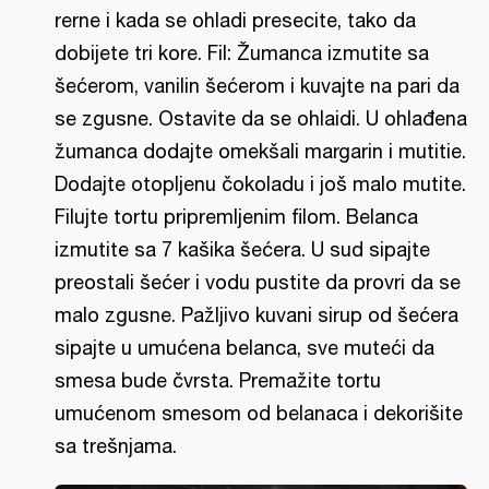
rerne i kada se ohladi presecite, tako da
dobijete tri kore. Fil: Žumanca izmutite sa
šećerom, vanilin šećerom i kuvajte na pari da
se zgusne. Ostavite da se ohlaidi. U ohlađena
žumanca dodajte omekšali margarin i mutitie.
Dodajte otopljenu čokoladu i još malo mutite.
Filujte tortu pripremljenim filom. Belanca
izmutite sa 7 kašika šećera. U sud sipajte
preostali šećer i vodu pustite da provri da se
malo zgusne. Pažljivo kuvani sirup od šećera
sipajte u umućena belanca, sve muteći da
smesa bude čvrsta. Premažite tortu
umućenom smesom od belanaca i dekorišite
sa trešnjama.