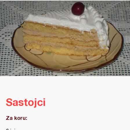
Sastojci
Za koru: