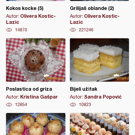
Kokos kocke (5)
Grilijaš oblande (2)
Olivera Kostic-
Olivera Kostic-
Autor:
Autor:
Lazic
Lazic
14870
221246
Poslastica od griza
Bijeli užitak
Kristina Gašpar
Sandra Popović
Autor:
Autor:
12854
10823