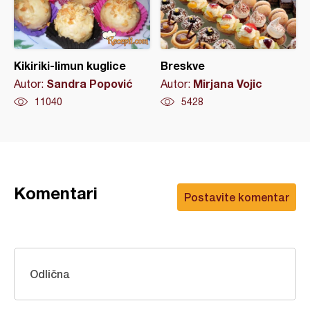
Kikiriki-limun kuglice
Breskve
Sandra Popović
Mirjana Vojic
Autor:
Autor:
11040
5428
Komentari
Postavite komentar
Odlična