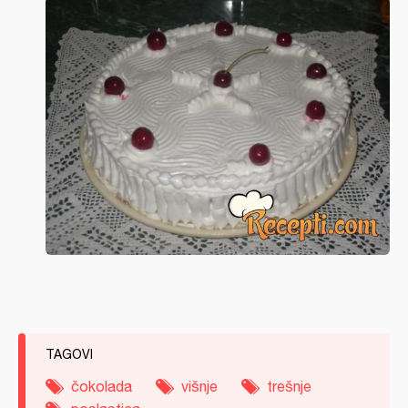
TAGOVI
čokolada
višnje
trešnje