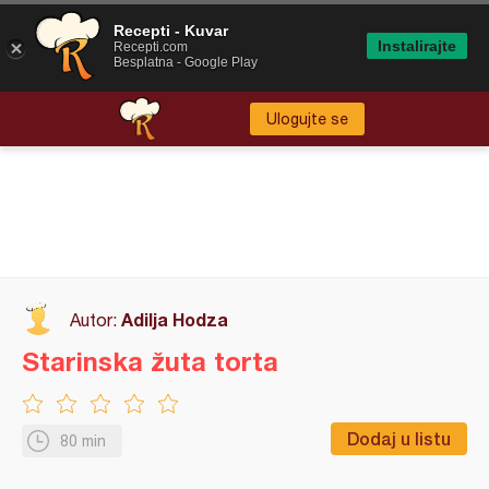
Recepti - Kuvar
Instalirajte
Recepti.com
Besplatna - Google Play
Ulogujte se
Adilja Hodza
Autor:
Starinska žuta torta
Dodaj u listu
80 min