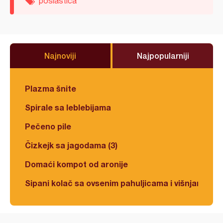
poslastica
Najnoviji
Najpopularniji
Plazma šnite
Spirale sa leblebijama
Pečeno pile
Čizkejk sa jagodama (3)
Domaći kompot od aronije
Sipani kolač sa ovsenim pahuljicama i višnjama