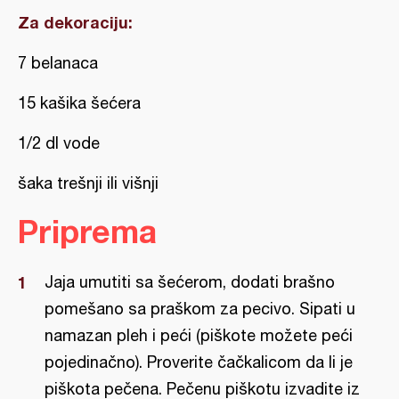
Za dekoraciju:
7 belanaca
15 kašika šećera
1/2 dl vode
šaka trešnji ili višnji
Priprema
Jaja umutiti sa šećerom, dodati brašno
pomešano sa praškom za pecivo. Sipati u
namazan pleh i peći (piškote možete peći
pojedinačno). Proverite čačkalicom da li je
piškota pečena. Pečenu piškotu izvadite iz