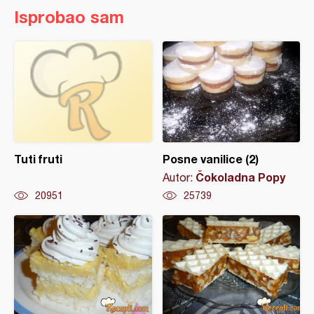
Isprobao sam
Tuti fruti
Posne vanilice (2)
Čokoladna Popy
Autor:
20951
25739