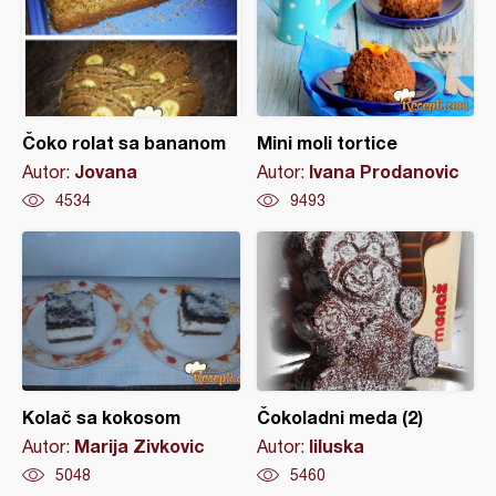
Čoko rolat sa bananom
Mini moli tortice
Jovana
Ivana Prodanovic
Autor:
Autor:
4534
9493
Kolač sa kokosom
Čokoladni meda (2)
Marija Zivkovic
liluska
Autor:
Autor:
5048
5460