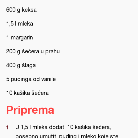
600 g keksa
1,5 l mleka
1 margarin
200 g šećera u prahu
400 g šlaga
5 pudinga od vanile
10 kašika šećera
Priprema
U 1,5 l mleka dodati 10 kašika šećera,
posebno umutiti puding i mleko koje ste