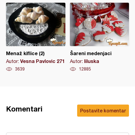
Menaž kiflice (2)
Šareni medenjaci
Vesna Pavlovic 271
liluska
Autor:
Autor:
3639
12885
Komentari
Postavite komentar