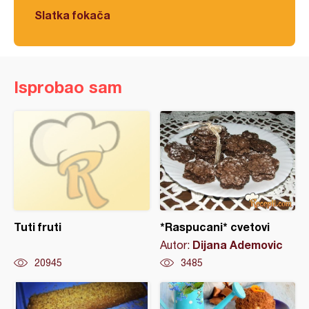
Slatka fokača
Isprobao sam
Tuti fruti
*Raspucani* cvetovi
Dijana Ademovic
Autor:
20945
3485