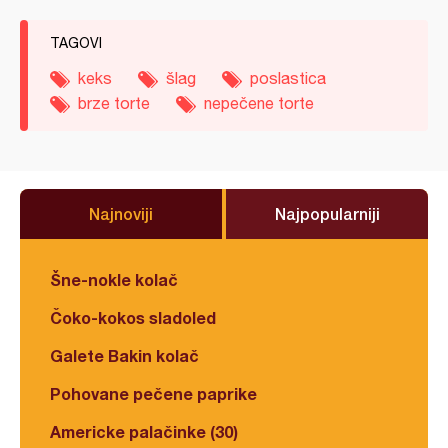
TAGOVI
keks
šlag
poslastica
brze torte
nepečene torte
Najnoviji
Najpopularniji
Šne-nokle kolač
Čoko-kokos sladoled
Galete Bakin kolač
Pohovane pečene paprike
Americke palačinke (30)