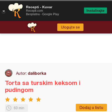
Recepti - Kuvar
Instalirajte
Recepti.com
Besplatna - Google Play
Ulogujte se
daliborka
Autor:
Torta sa turskim keksom i
pudingom
Dodaj u listu
60 min