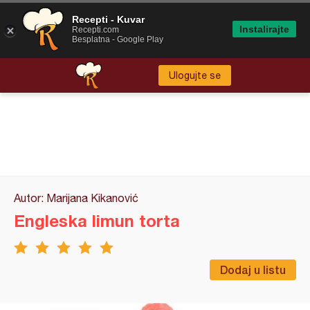
Recepti - Kuvar
Instalirajte
Recepti.com
Besplatna - Google Play
Ulogujte se
Autor: Marijana Kikanović
Engleska limun torta
Dodaj u listu