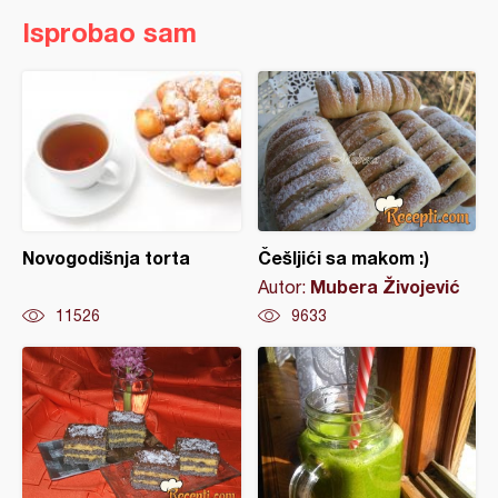
Isprobao sam
Novogodišnja torta
Češljići sa makom :)
Mubera Živojević
Autor:
11526
9633