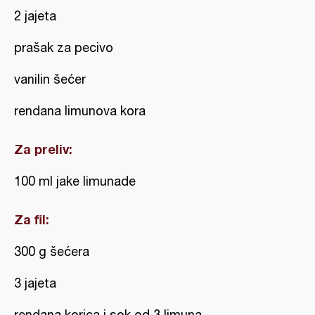
2 jajeta
prašak za pecivo
vanilin šećer
rendana limunova kora
Za preliv:
100 ml jake limunade
Za fil:
300 g šećera
3 jajeta
rendana korica i sok od 3 limuna