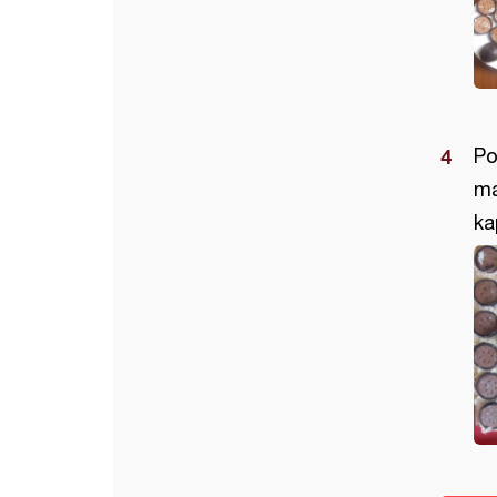
Po
ma
ka