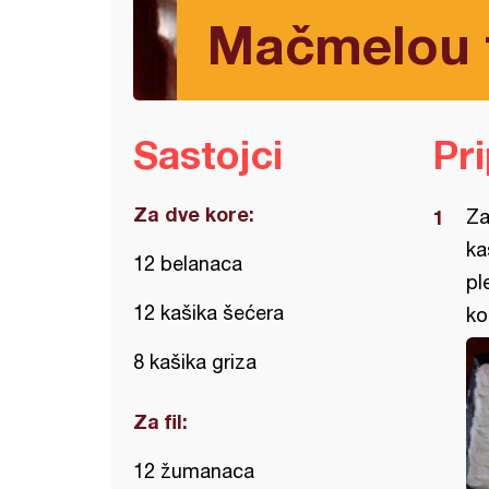
Mačmelou 
Sastojci
Pr
Za dve kore:
Za
ka
12 belanaca
pl
12 kašika šećera
ko
8 kašika griza
Za fil:
12 žumanaca