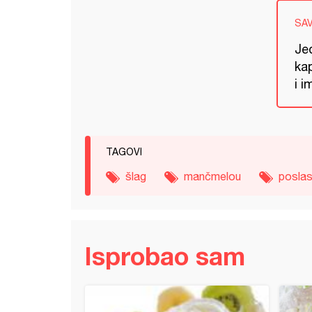
SA
Je
ka
i i
TAGOVI
šlag
mančmelou
poslas
Isprobao sam
dni kolač sa kikirikijem