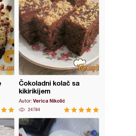
e
Čokoladni kolač sa
kikirikijem
Verica Nikolić
Autor:
24784