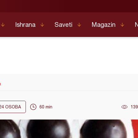
Ishrana
Saveti
Magazin
a
24
OSOBA
60 min
139