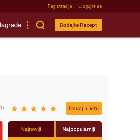
Registracija
Ulogujte se
Nagrade
Dodajte Recept
Dodaj u listu
71
Najnoviji
Najpopularniji