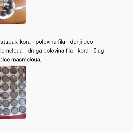
stupak: kora - polovina fila - donji deo
cmeloua - druga polovina fila - kora - šlag -
pice macmeloua.