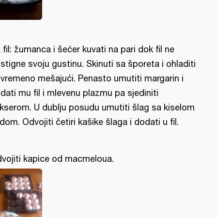
 fil: žumanca i šećer kuvati na pari dok fil ne
stigne svoju gustinu. Skinuti sa šporeta i ohladiti
vremeno mešajući. Penasto umutiti margarin i
dati mu fil i mlevenu plazmu pa sjediniti
kserom. U dublju posudu umutiti šlag sa kiselom
dom. Odvojiti četiri kašike šlaga i dodati u fil.
vojiti kapice od macmeloua.