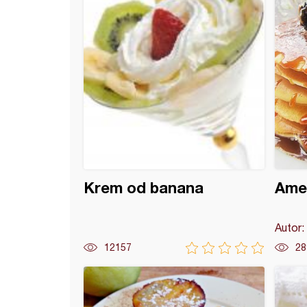
Krem od banana
Amer
Autor:
12157
28
 sa brusnicom