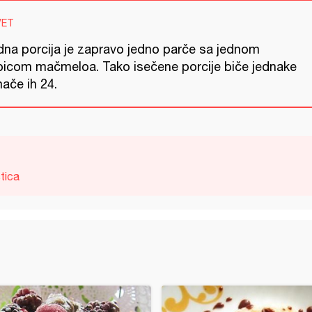
VET
dna porcija je zapravo jedno parče sa jednom
picom mačmeloa. Tako isečene porcije biče jednake
mače ih 24.
tica