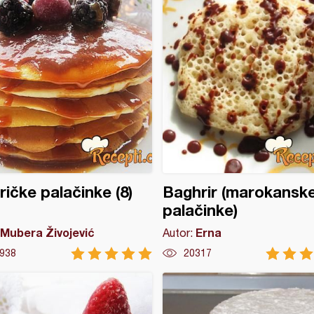
ičke palačinke (8)
Baghrir (marokansk
palačinke)
Mubera Živojević
Erna
Autor:
938
20317