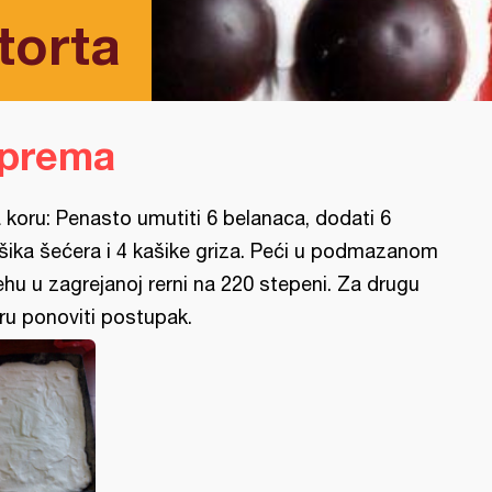
torta
iprema
 koru: Penasto umutiti 6 belanaca, dodati 6
šika šećera i 4 kašike griza. Peći u podmazanom
ehu u zagrejanoj rerni na 220 stepeni. Za drugu
ru ponoviti postupak.