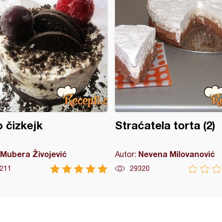
 čizkejk
Straćatela torta (2)
Mubera Živojević
Nevena Milovanović
Autor:
211
29320