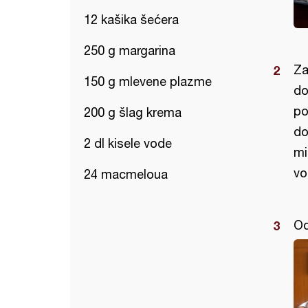
12 kašika šećera
250 g margarina
Za
150 g mlevene plazme
do
po
200 g šlag krema
do
2 dl kisele vode
mi
vo
24 macmeloua
Od