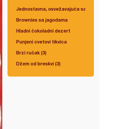
Jednostavna, osvežavajuća salata
Brownies sa jagodama
Hladni čokoladni dezert
Punjeni cvetovi tikvica
Brzi ručak (3)
Džem od breskvi (3)