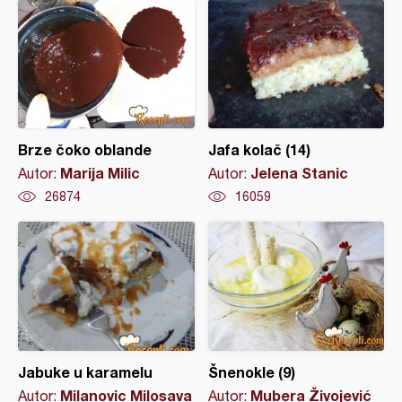
Brze čoko oblande
Jafa kolač (14)
Marija Milic
Jelena Stanic
Autor:
Autor:
26874
16059
Jabuke u karamelu
Šnenokle (9)
Milanovic Milosava
Mubera Živojević
Autor:
Autor: