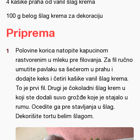
4 kašike praha od vanil šlag krema
100 g belog šlag krema za dekoraciju
Priprema
Polovine korica natopite kapucinom
rastvorenim u mleku pre filovanja. Za fil ručno
umutite pavlaku sa šećerom u prahu i
dodajte keks i četiri kašike vanil šlag krema.
To je prvi fil. Drugi je čokoladni šlag krem u
koji ste dodali suvo grožđe koje je stajalo u
rumu. Ocedite ga pre stavljanja u šlag.
Dekorišite tortu belim šlagom.