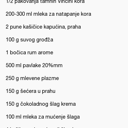
1/2 pakovanja tamnih Vincini kora
200-300 ml mleka za natapanje kora
2 pune kašičice kapućina, praha
100 g suvog grođža
1 bočica rum arome
500 ml pavlake 20%mm
250 g mlevene plazme
150 g šećera u prahu
150 g čokoladnog šlag krema
100 ml mleka za mućenje šlaga