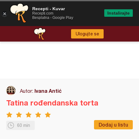
Recepti - Kuvar
Instalirajte
Recepti.com
Besplatna - Google Play
Ulogujte se
Ivana Antić
Autor:
Tatina rođendanska torta
Dodaj u listu
60 min