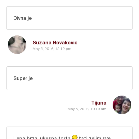
Divna je
Suzana Novakovic
May 5, 2016, 12:12 pm
Super je
Tijana
May 5, 2016, 10:19 am
Lepa,brza ,ukusna torta
tati zelim sve