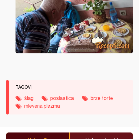
TAGOVI
šlag
poslastica
brze torte
mlevena plazma