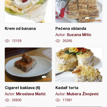
Krem od banana
Pečena oblanda
Suzana Mitic
Autor:
12159
26266
Cigaret baklava (6)
Kadaif torta
Miroslava Matić
Mubera Živojević
Autor:
Autor:
26830
17081