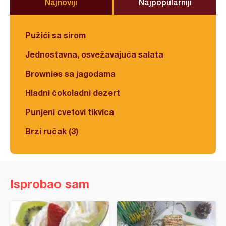
Najnoviji
Najpopularniji
Pužići sa sirom
Jednostavna, osvežavajuća salata
Brownies sa jagodama
Hladni čokoladni dezert
Punjeni cvetovi tikvica
Brzi ručak (3)
Isprobao sam