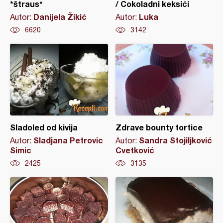
*štraus*
/ Čokoladni keksići
Danijela Žikić
Luka
Autor:
Autor:
6620
3142
Sladoled od kivija
Zdrave bounty tortice
Sladjana Petrovic
Sandra Stojiljković
Autor:
Autor:
Simic
Cvetković
2425
3135