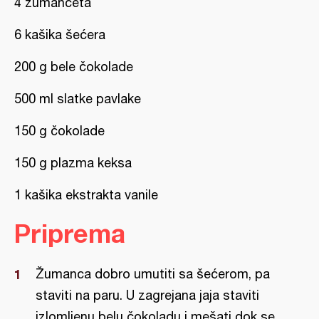
4 žumanceta
6 kašika šećera
200 g bele čokolade
500 ml slatke pavlake
150 g čokolade
150 g plazma keksa
1 kašika ekstrakta vanile
Priprema
Žumanca dobro umutiti sa šećerom, pa
staviti na paru. U zagrejana jaja staviti
izlomljenu belu čokoladu i mešati dok se