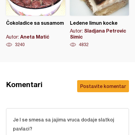
Čokoladice sa susamom
Ledene limun kocke
Sladjana Petrovic
Autor:
Aneta Matić
Simic
Autor:
3240
4832
Komentari
Postavite komentar
Je l se smesa sa jajima vruca dodaje slatkoj
pavlaci?