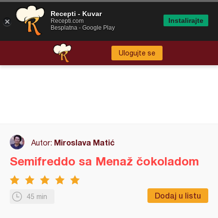
Recepti - Kuvar
Instalirajte
Recepti.com
Besplatna - Google Play
Ulogujte se
Miroslava Matić
Autor:
Semifreddo sa Menaž čokoladom
Dodaj u listu
45 min