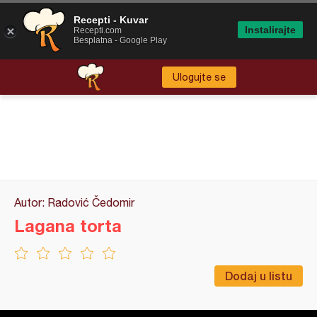
Recepti - Kuvar
Instalirajte
Recepti.com
Besplatna - Google Play
Ulogujte se
Autor: Radović Čedomir
Lagana torta
Dodaj u listu