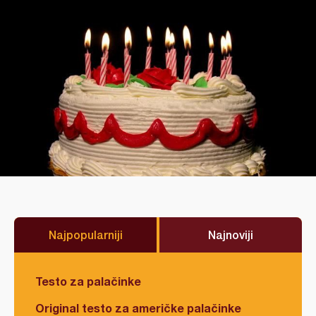
Najpopularniji
Najnoviji
Testo za palačinke
Original testo za američke palačinke