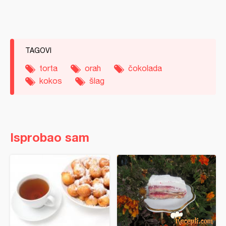
TAGOVI
torta
orah
čokolada
kokos
šlag
Isprobao sam