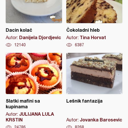
Dacin kolač
Čokoladni hleb
Danijela Djordjevic
Tina Horvat
Autor:
Autor:
12140
6387
Slatki mafini sa
Lešnik fantazija
kupinama
JULIJANA LULA
Autor:
KRSTIN
Jovanka Barosevic
Autor:
24786
8268