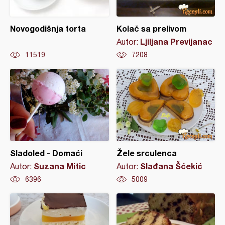
Novogodišnja torta
Kolač sa prelivom
Ljiljana Previjanac
Autor:
11519
7208
Sladoled - Domaći
Žele srculenca
Suzana Mitic
Slađana Šćekić
Autor:
Autor:
6396
5009