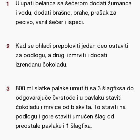
Ulupati belanca sa šećerom dodati žumanca
i vodu, dodati brašno, orahe, prašak za
pecivo, vanil šećer i ispeći.
Kad se ohladi prepoloviti jedan deo ostaviti
za podlogu, a drugi izmrviti i dodati
izrendanu čokoladu.
800 ml slatke palake umutiti sa 3 šlagfixsa do
odgovarajuče čvrstoće i u pavlaku staviti
čokoladu i mrvice od biskvita. To staviti na
podlogu i gore staviti umučen šlag od
preostale pavlake i 1 šlagfixa.