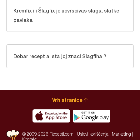
Kremfix ili Šlagfix je ucvrscivas slaga, slatke
pavlake.
Dobar recept al sta joj znaci Slagfiha ?
Vrh stranice
© 2009-2026 Recepti.com |
Uslovi korišćenja
|
Marketing
|
Kontakt