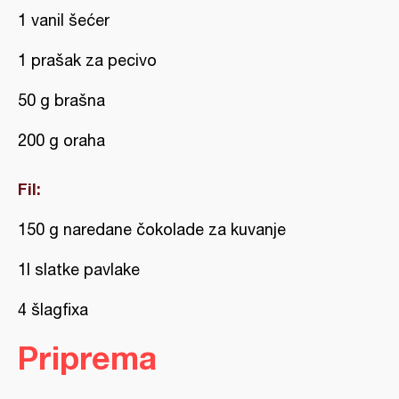
1 vanil šećer
1 prašak za pecivo
50 g brašna
200 g oraha
Fil:
150 g naredane čokolade za kuvanje
1l slatke pavlake
4 šlagfixa
Priprema