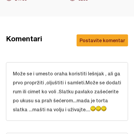
Komentari
Postavite komentar
Može se i umesto oraha koristiti lešnjak , ali ga
prvo propržiti ,oljuštiti i samleti.Može se dodati
rum ili cimet ko voli .Slatku pavlako zašećerite
po ukusu sa prah šećerom...mada je torta
slatka ...mašti na volju i uživajte....