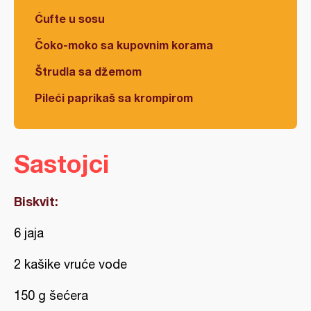
Ćufte u sosu
Čoko-moko sa kupovnim korama
Štrudla sa džemom
Pileći paprikaš sa krompirom
Sastojci
Biskvit:
6 jaja
2 kašike vruće vode
150 g šećera