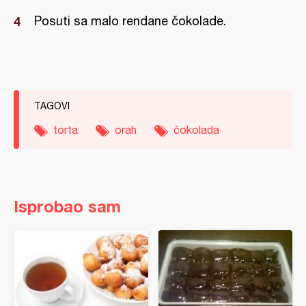
Posuti sa malo rendane čokolade.
TAGOVI
torta
orah
čokolada
Isprobao sam