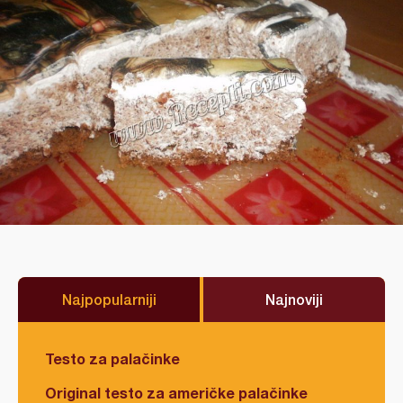
Najpopularniji
Najnoviji
Testo za palačinke
Original testo za američke palačinke