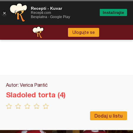
Recepti - Kuvar
Instalirajte
Recepti.com
Besplatna - Google Play
Ulogujte se
Autor: Verica Pantić
Sladoled torta (4)
Dodaj u listu