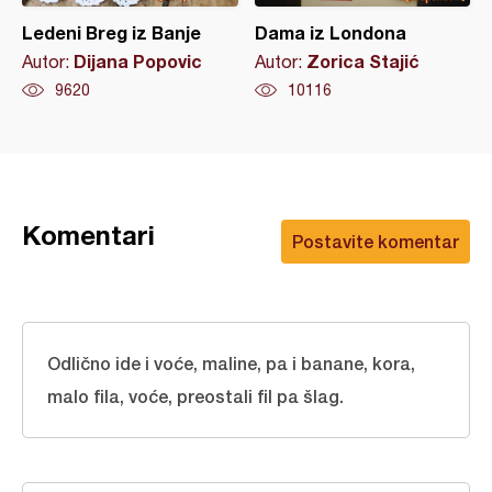
Ledeni Breg iz Banje
Dama iz Londona
Dijana Popovic
Zorica Stajić
Autor:
Autor:
9620
10116
Komentari
Postavite komentar
Odlično ide i voće, maline, pa i banane, kora,
malo fila, voće, preostali fil pa šlag.