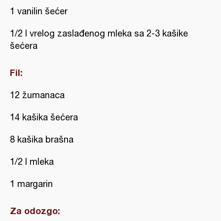
1 vanilin šećer
1/2 l vrelog zaslađenog mleka sa 2-3 kašike
šećera
Fil:
12 žumanaca
14 kašika šećera
8 kašika brašna
1/2 l mleka
1 margarin
Za odozgo: