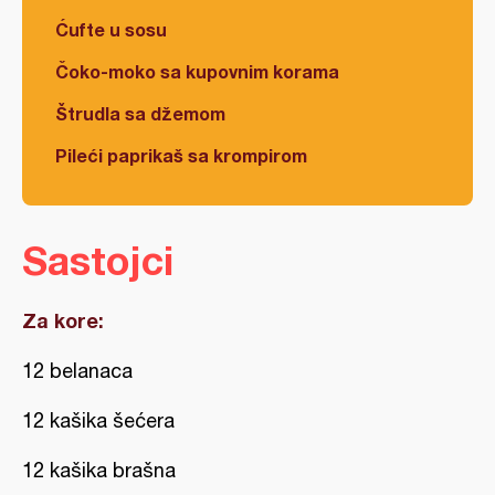
Ćufte u sosu
Čoko-moko sa kupovnim korama
Štrudla sa džemom
Pileći paprikaš sa krompirom
Sastojci
Za kore:
12 belanaca
12 kašika šećera
12 kašika brašna