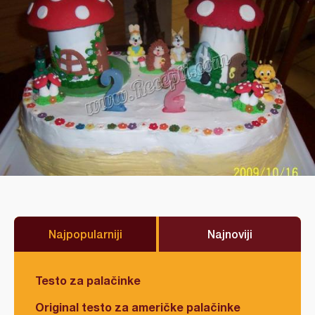
Najpopularniji
Najnoviji
Testo za palačinke
Original testo za američke palačinke