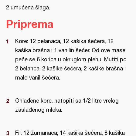
2 umućena šlaga.
Priprema
Kore: 12 belanaca, 12 kašika šećera, 12
kašika brašna i 1 vanilin šećer. Od ove mase
peče se 6 korica u okruglom plehu. Mutiti po
2 belanca, 2 kašike šećera, 2 kašike brašna i
malo vanil šećera.
Ohlađene kore, natopiti sa 1/2 litre vrelog
zaslađenog mleka.
Fil: 12 žumanaca, 14 kašika šećera, 8 kašika