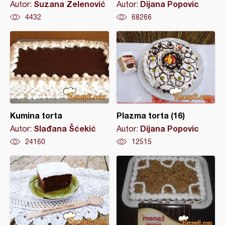
Suzana Zelenović
Dijana Popovic
Autor:
Autor:
4432
68266
Kumina torta
Plazma torta (16)
Slađana Šćekić
Dijana Popovic
Autor:
Autor:
24160
12515