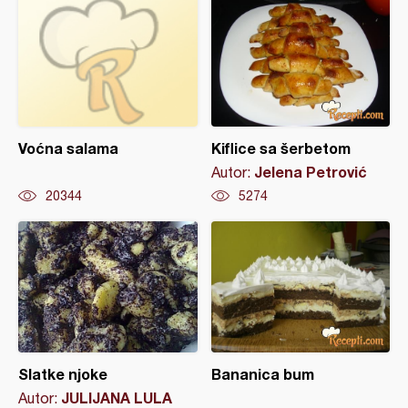
Voćna salama
Kiflice sa šerbetom
Jelena Petrović
Autor:
20344
5274
Slatke njoke
Bananica bum
JULIJANA LULA
Autor: