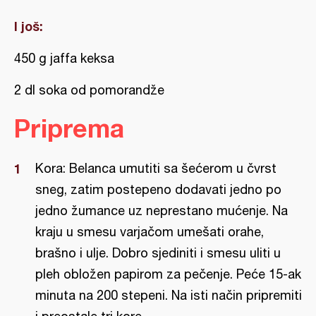
I još:
450 g jaffa keksa
2 dl soka od pomorandže
Priprema
Kora: Belanca umutiti sa šećerom u čvrst
sneg, zatim postepeno dodavati jedno po
jedno žumance uz neprestano mućenje. Na
kraju u smesu varjačom umešati orahe,
brašno i ulje. Dobro sjediniti i smesu uliti u
pleh obložen papirom za pečenje. Peće 15-ak
minuta na 200 stepeni. Na isti način pripremiti