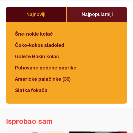
Najnoviji
Najpopularniji
Šne-nokle kolač
Čoko-kokos sladoled
Galete Bakin kolač
Pohovane pečene paprike
Americke palačinke (30)
Slatka fokača
Isprobao sam