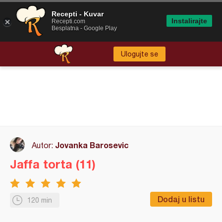
Recepti - Kuvar
Instalirajte
Recepti.com
Besplatna - Google Play
Ulogujte se
Jovanka Barosevic
Autor:
Jaffa torta (11)
Dodaj u listu
120 min