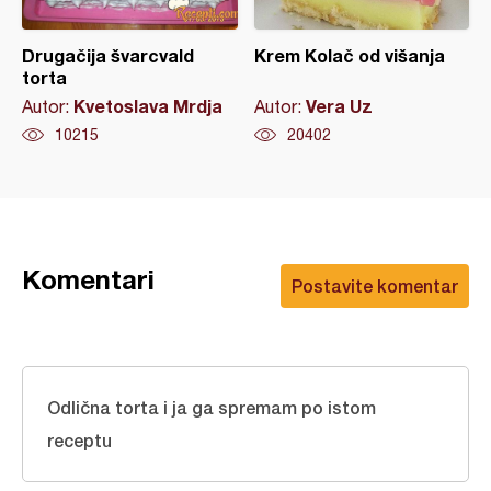
Drugačija švarcvald
Krem Kolač od višanja
torta
Kvetoslava Mrdja
Vera Uz
Autor:
Autor:
10215
20402
Komentari
Postavite komentar
Odlična torta i ja ga spremam po istom
receptu