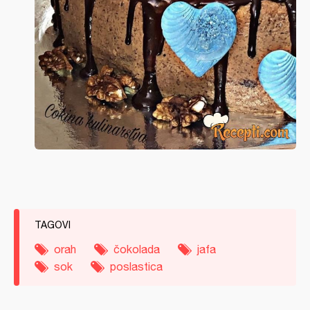
TAGOVI
orah
čokolada
jafa
sok
poslastica