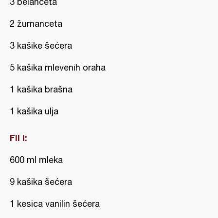
3 belanceta
2 žumanceta
3 kašike šećera
5 kašika mlevenih oraha
1 kašika brašna
1 kašika ulja
Fil I:
600 ml mleka
9 kašika šećera
1 kesica vanilin šećera