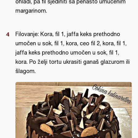
ohladi, pa fil sjediniti sa penasto umućenim
margarinom.
Filovanje: Kora, fil 1, jaffa keks prethodno
umočen u sok, fil 1, kora, ceo fil 2, kora, fil 1,
jaffa keks prethodno umočen u sok, fil 1,
kora. Po želji tortu ukrasiti ganaš glazurom ili
šlagom.