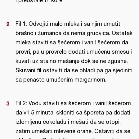
i preostale tri kore.
Fil 1: Odvojiti malo mleka i sa njim umutiti
brašno i žumanca da nema grudvica. Ostatak
mleka staviti sa šećerom i vanil šećerom da
provri, pa u provrelo dodati umućenu smesu i
kuvati uz stalno mešanje dok se ne zgusne.
Skuvani fil ostaviti da se ohladi pa ga sjediniti
sa penasto umućenim margarinom.
Fil 2: Vodu staviti sa šećerom i vanil šećerom
da vri 5 minuta, skloniti sa šporeta pa dodati
izlomljenu čokoladu i mešati da se otopi,
zatim umešati mlevene orahe. Ostaviti da se