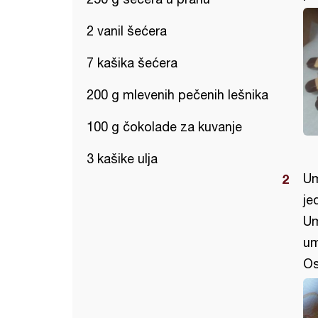
2 vanil šećera
7 kašika šećera
200 g mlevenih pečenih lešnika
100 g čokolade za kuvanje
3 kašike ulja
Um
je
Um
um
Ost