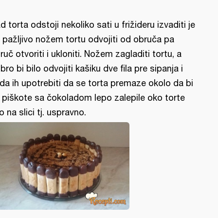
d torta odstoji nekoliko sati u frižideru izvaditi je
 pažljivo nožem tortu odvojiti od obruča pa
ruč otvoriti i ukloniti. Nožem zagladiti tortu, a
bro bi bilo odvojiti kašiku dve fila pre sipanja i
da ih upotrebiti da se torta premaze okolo da bi
 piškote sa čokoladom lepo zalepile oko torte
o na slici tj. uspravno.