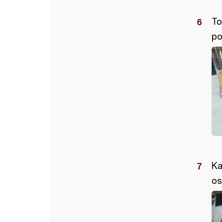
To
po
Ka
os