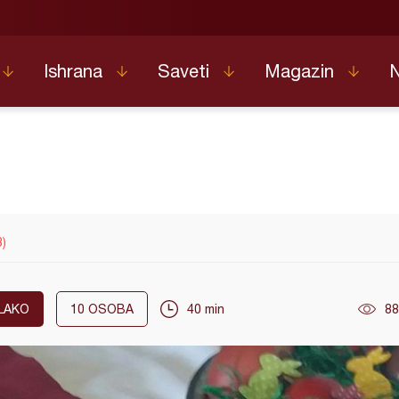
Ishrana
Saveti
Magazin
3)
LAKO
10
OSOBA
40 min
88