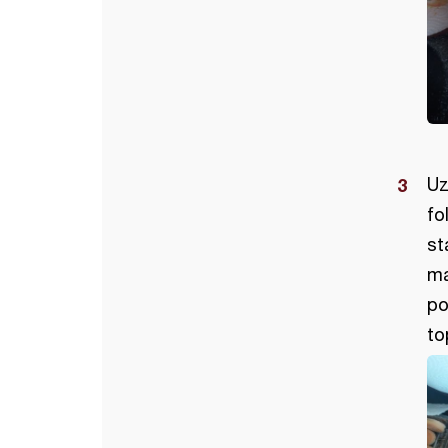
Uz
fo
st
ma
po
to