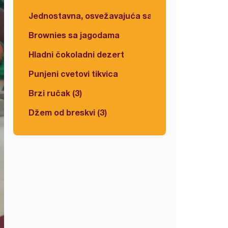
Jednostavna, osvežavajuća salata
Brownies sa jagodama
Hladni čokoladni dezert
Punjeni cvetovi tikvica
Brzi ručak (3)
Džem od breskvi (3)