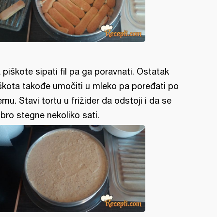
 piškote sipati fil pa ga poravnati. Ostatak
škota takođe umočiti u mleko pa poređati po
emu. Stavi tortu u frižider da odstoji i da se
bro stegne nekoliko sati.