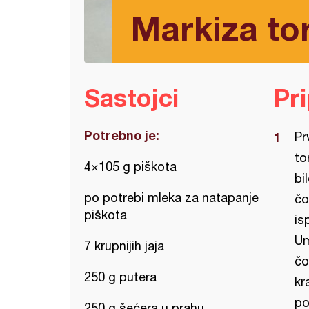
Markiza tor
Sastojci
Pr
Potrebno je:
Pr
to
4×105 g piškota
bi
po potrebi mleka za natapanje
čo
piškota
is
Um
7 krupnijih jaja
čo
250 g putera
kr
po
250 g šećera u prahu