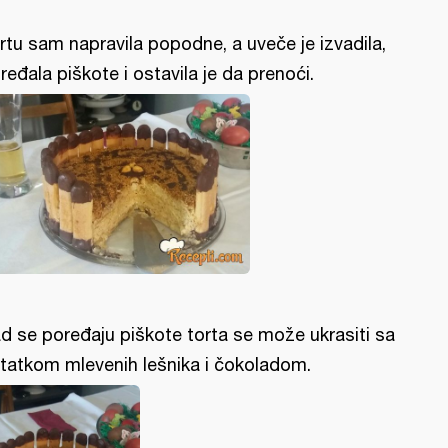
rtu sam napravila popodne, a uveče je izvadila,
ređala piškote i ostavila je da prenoći.
d se poređaju piškote torta se može ukrasiti sa
tatkom mlevenih lešnika i čokoladom.