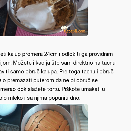
eti kalup promera 24cm i odložiti ga providnim
lijom. Možete i kao ja što sam direktno na tacnu
aviti samo obruč kalupa. Pre toga tacnu i obruč
lo premazati puterom da ne bi obruč se
merao dok slažete tortu. Piškote umakati u
plo mleko i sa njima popuniti dno.