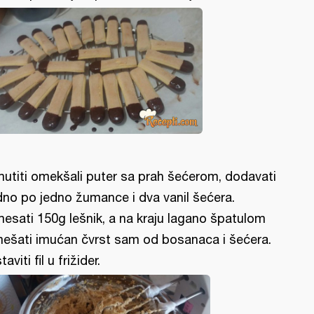
utiti omekšali puter sa prah šećerom, dodavati
dno po jedno žumance i dva vanil šećera.
esati 150g lešnik, a na kraju lagano špatulom
ešati imućan čvrst sam od bosanaca i šećera.
aviti fil u frižider.