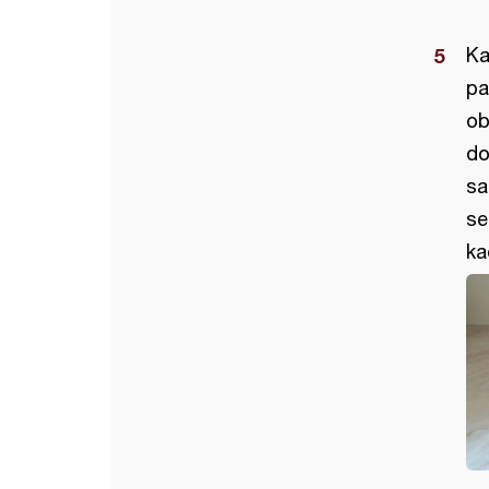
Ka
pa
ob
do
sa
se
ka