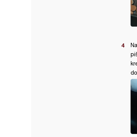
Na
pi
kr
do