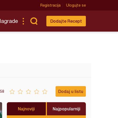
Registracija
Ulogujte se
Nagrade
Dodajte Recept
Dodaj u listu
58
Najnoviji
Najpopularniji