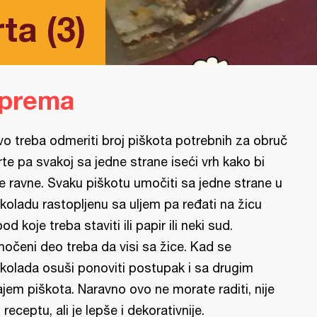
ta (3)
iprema
vo treba odmeriti broj piškota potrebnih za obruč
rte pa svakoj sa jedne strane iseći vrh kako bi
le ravne. Svaku piškotu umočiti sa jedne strane u
koladu rastopljenu sa uljem pa ređati na žicu
pod koje treba staviti ili papir ili neki sud.
očeni deo treba da visi sa žice. Kad se
kolada osuši ponoviti postupak i sa drugim
ajem piškota. Naravno ovo ne morate raditi, nije
 receptu, ali je lepše i dekorativnije.