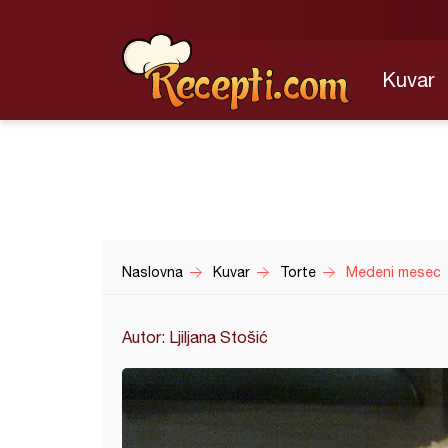
Kuvar
Naslovna
Kuvar
Torte
Medeni mesec
Autor: Ljiljana Stošić