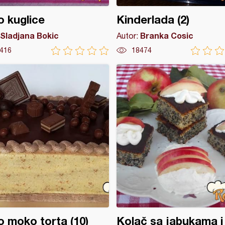
 kuglice
Kinderlada (2)
Sladjana Bokic
Branka Cosic
Autor:
416
18474
 moko torta (10)
Kolač sa jabukama i