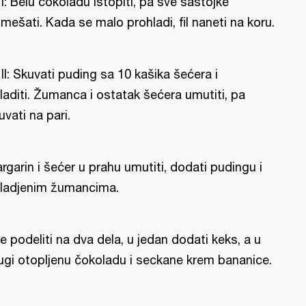
l I: Belu čokoladu istopiti, pa sve sastojke
mešati. Kada se malo prohladi, fil naneti na koru.
l II: Skuvati puding sa 10 kašika šećera i
laditi. Žumanca i ostatak šećera umutiti, pa
uvati na pari.
rgarin i šećer u prahu umutiti, dodati pudingu i
ladjenim žumancima.
e podeliti na dva dela, u jedan dodati keks, a u
ugi otopljenu čokoladu i seckane krem bananice.