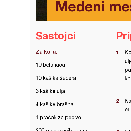
Medeni me
Sastojci
Pr
Za koru:
Ko
ul
10 belanaca
pa
10 kašika šećera
ko
3 kašike ulja
Ka
4 kašike brašna
eu
1 prašak za pecivo
200 g seckanih oraha