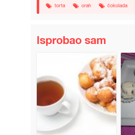
torta
orah
čokolada
Isprobao sam
 kolač