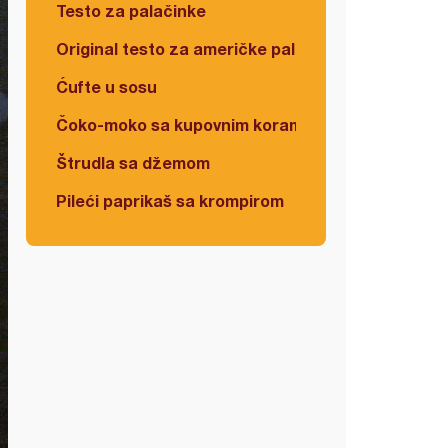
Testo za palačinke
Original testo za američke palačinke
Ćufte u sosu
Čoko-moko sa kupovnim korama
Štrudla sa džemom
Pileći paprikaš sa krompirom