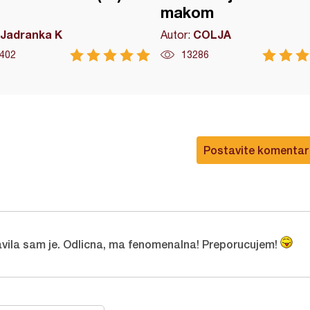
makom
Jadranka K
COLJA
Autor:
402
13286
Postavite komentar
vila sam je. Odlicna, ma fenomenalna! Preporucujem!