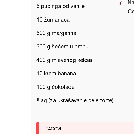
Na
5 pudinga od vanile
Ce
10 žumanaca
500 g margarina
300 g šećera u prahu
400 g mlevenog keksa
10 krem banana
100 g čokolade
šlag (za ukrašavanje cele torte)
TAGOVI