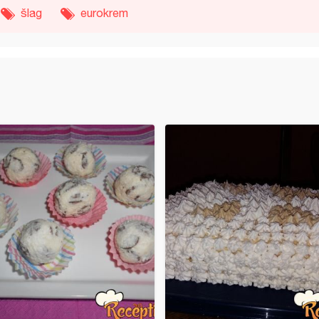
šlag
eurokrem