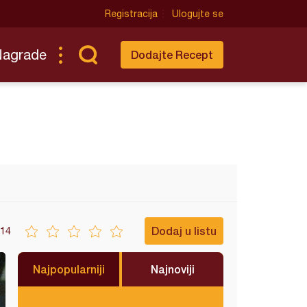
Registracija
Ulogujte se
Nagrade
Dodajte Recept
Dodaj u listu
14
Najpopularniji
Najnoviji