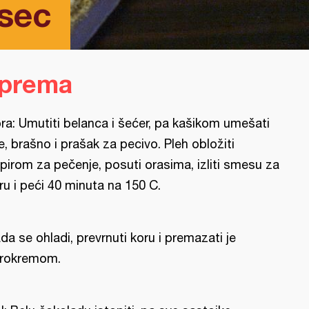
sec
iprema
ra: Umutiti belanca i šećer, pa kašikom umešati
je, brašno i prašak za pecivo. Pleh obložiti
pirom za pečenje, posuti orasima, izliti smesu za
ru i peći 40 minuta na 150 C.
da se ohladi, prevrnuti koru i premazati je
rokremom.