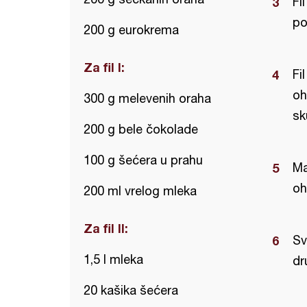
Fi
po
200 g eurokrema
Za fil I:
Fi
oh
300 g melevenih oraha
sk
200 g bele čokolade
100 g šećera u prahu
Ma
oh
200 ml vrelog mleka
Za fil II:
Sv
1,5 l mleka
dr
20 kašika šećera