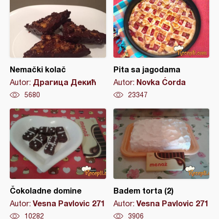
Nemački kolač
Pita sa jagodama
Драгица Декић
Novka Ćorda
Autor:
Autor:
5680
23347
Čokoladne domine
Badem torta (2)
Vesna Pavlovic 271
Vesna Pavlovic 271
Autor:
Autor:
10282
3906