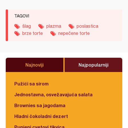
TAGOVI
šlag
plazma
poslastica
brze torte
nepečene torte
Najnoviji
Najpopularniji
Pužići sa sirom
Jednostavna, osvežavajuća salata
Brownies sa jagodama
Hladni čokoladni dezert
Punjeni cvetovi tikvica