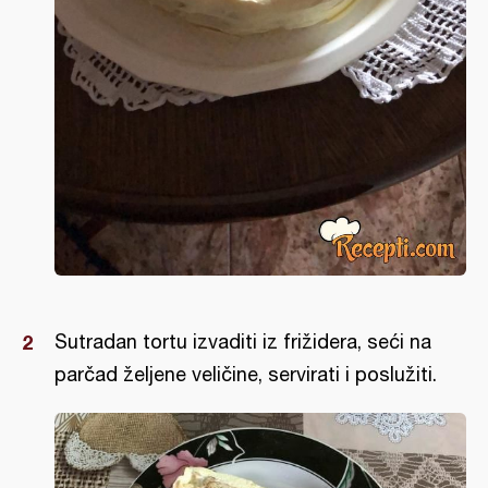
Sutradan tortu izvaditi iz frižidera, seći na
parčad željene veličine, servirati i poslužiti.