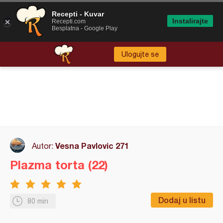
Recepti - Kuvar
Instalirajte
Recepti.com
Besplatna - Google Play
Ulogujte se
Vesna Pavlovic 271
Autor:
Plazma torta (22)
Dodaj u listu
80 min