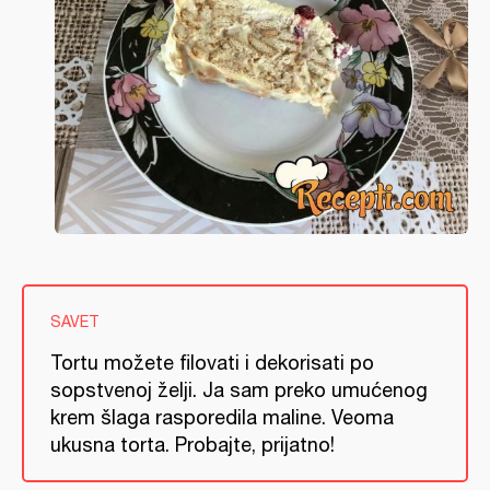
SAVET
Tortu možete filovati i dekorisati po
sopstvenoj želji. Ja sam preko umućenog
krem šlaga rasporedila maline. Veoma
ukusna torta. Probajte, prijatno!