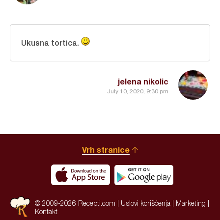
Ukusna tortica.
jelena nikolic
July 10, 2020, 9:30 pm
Vrh stranice
© 2009-2026 Recepti.com |
Uslovi korišćenja
|
Marketing
|
Kontakt