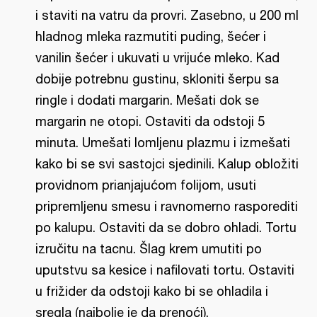
i staviti na vatru da provri. Zasebno, u 200 ml
hladnog mleka razmutiti puding, šećer i
vanilin šećer i ukuvati u vrijuće mleko. Kad
dobije potrebnu gustinu, skloniti šerpu sa
ringle i dodati margarin. Mešati dok se
margarin ne otopi. Ostaviti da odstoji 5
minuta. Umešati lomljenu plazmu i izmešati
kako bi se svi sastojci sjedinili. Kalup obložiti
providnom prianjajućom folijom, usuti
pripremljenu smesu i ravnomerno rasporediti
po kalupu. Ostaviti da se dobro ohladi. Tortu
izručitu na tacnu. Šlag krem umutiti po
uputstvu sa kesice i nafilovati tortu. Ostaviti
u frižider da odstoji kako bi se ohladila i
sregla (najbolje je da prenoći).