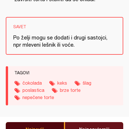
SAVET
Po želji mogu se dodati i drugi sastojci,
npr mleveni lešnik ili voće.
TAGOVI
čokolada
keks
šlag
poslastica
brze torte
nepečene torte