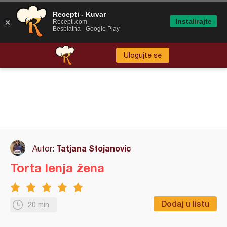
Recepti - Kuvar
Instalirajte
Recepti.com
Besplatna - Google Play
Ulogujte se
Tatjana Stojanovic
Autor:
Torta lenja žena
Dodaj u listu
20 min