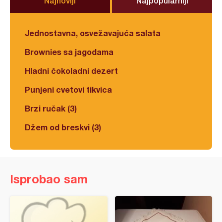
Najnoviji
Najpopularniji
Jednostavna, osvežavajuća salata
Brownies sa jagodama
Hladni čokoladni dezert
Punjeni cvetovi tikvica
Brzi ručak (3)
Džem od breskvi (3)
Isprobao sam