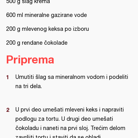
500 g šlag krema
600 ml mineralne gazirane vode
200 g mlevenog keksa po izboru
200 g rendane čokolade
Priprema
Umutiti šlag sa mineralnom vodom i podeliti
na tri dela.
U prvi deo umešati mleveni keks i napraviti
podlogu za tortu. U drugi deo umešati
čokoladu i naneti na prvi sloj. Trećim delom
završiti tortu i staviti da se ohladi.