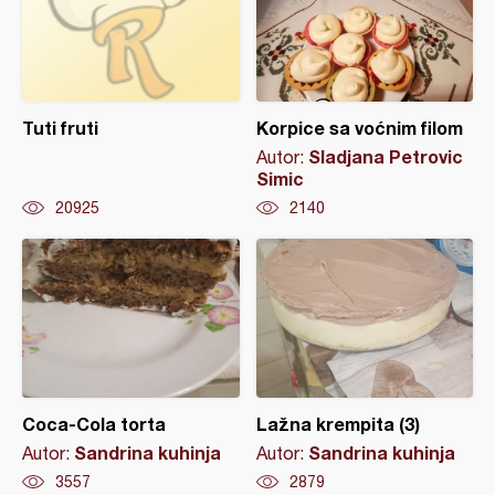
Tuti fruti
Korpice sa voćnim filom
Sladjana Petrovic
Autor:
Simic
20925
2140
Coca-Cola torta
Lažna krempita (3)
Sandrina kuhinja
Sandrina kuhinja
Autor:
Autor:
3557
2879