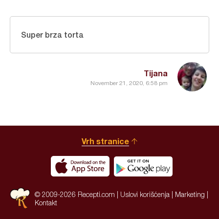
Super brza torta
Tijana
November 21, 2020, 6:58 pm
Vrh stranice
© 2009-2026 Recepti.com |
Uslovi korišćenja
|
Marketing
|
Kontakt