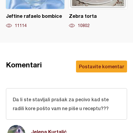
Jeftine rafaelo bombice
Zebra torta
11114
10802
Komentari
Postavite komentar
Da li ste stavljali prašak za pecivo kad ste
radili kore pošto vam ne piše u receptu???
Jelena Kurtalić