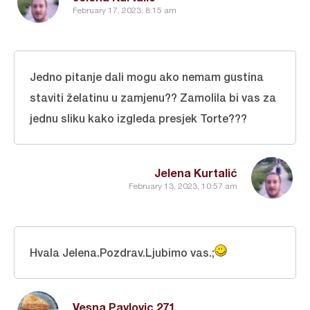
February 17, 2023, 8:15 am
Jedno pitanje dali mogu ako nemam gustina
staviti želatinu u zamjenu?? Zamolila bi vas za
jednu sliku kako izgleda presjek Torte???
Jelena Kurtalić
February 13, 2023, 10:57 am
Hvala Jelena.Pozdrav.Ljubimo vas.;
Vesna Pavlovic 271