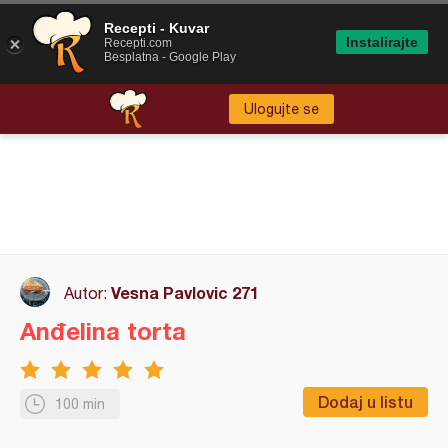
Recepti - Kuvar
Instalirajte
Recepti.com
Besplatna - Google Play
Ulogujte se
Vesna Pavlovic 271
Autor:
Anđelina torta
Dodaj u listu
100 min