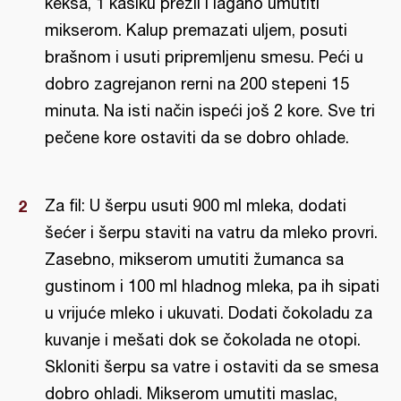
keksa, 1 kašiku prezli i lagano umutiti
mikserom. Kalup premazati uljem, posuti
brašnom i usuti pripremljenu smesu. Peći u
dobro zagrejanon rerni na 200 stepeni 15
minuta. Na isti način ispeći još 2 kore. Sve tri
pečene kore ostaviti da se dobro ohlade.
Za fil: U šerpu usuti 900 ml mleka, dodati
šećer i šerpu staviti na vatru da mleko provri.
Zasebno, mikserom umutiti žumanca sa
gustinom i 100 ml hladnog mleka, pa ih sipati
u vrijuće mleko i ukuvati. Dodati čokoladu za
kuvanje i mešati dok se čokolada ne otopi.
Skloniti šerpu sa vatre i ostaviti da se smesa
dobro ohladi. Mikserom umutiti maslac,