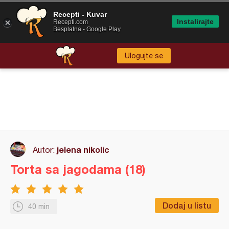
Recepti - Kuvar
Instalirajte
Recepti.com
Besplatna - Google Play
Ulogujte se
jelena nikolic
Autor:
Torta sa jagodama (18)
Dodaj u listu
40 min