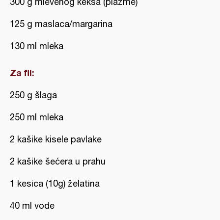
300 g mlevenog keksa (plazme)
125 g maslaca/margarina
130 ml mleka
Za fil:
250 g šlaga
250 ml mleka
2 kašike kisele pavlake
2 kašike šećera u prahu
1 kesica (10g) želatina
40 ml vode