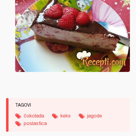
TAGOVI
čokolada
keks
jagode
poslastica