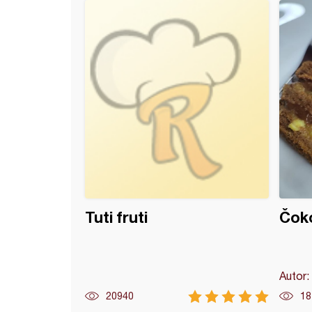
 Lokum)
stari panj
Tuti fruti
Čoko
Autor:
20940
18