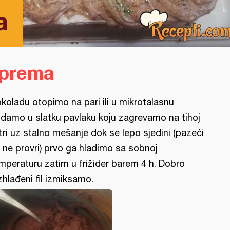
a
iprema
koladu otopimo na pari ili u mikrotalasnu
damo u slatku pavlaku koju zagrevamo na tihoj
tri uz stalno mešanje dok se lepo sjedini (pazeći
 ne provri) prvo ga hladimo sa sobnoj
mperaturu zatim u frižider barem 4 h. Dobro
zhlađeni fil izmiksamo.