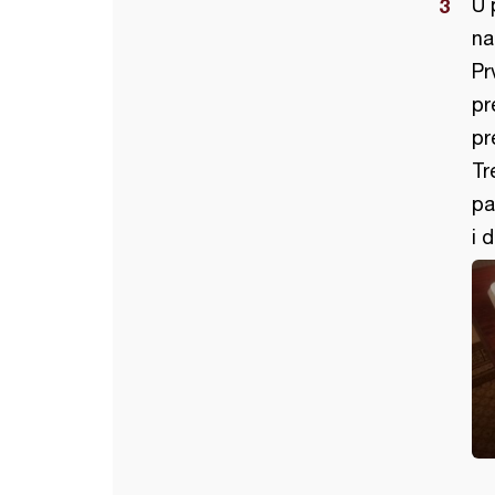
U 
na
Pr
pr
pr
Tr
pa
i 