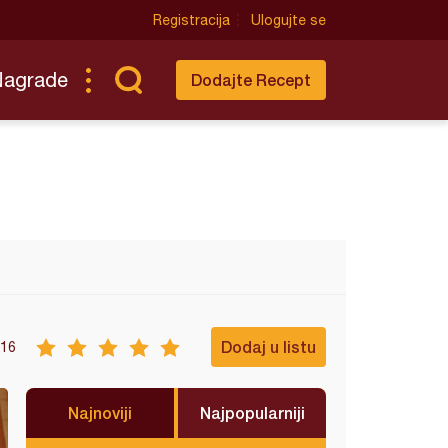
Registracija
Ulogujte se
Nagrade
Dodajte Recept
Dodaj u listu
16
Najnoviji
Najpopularniji