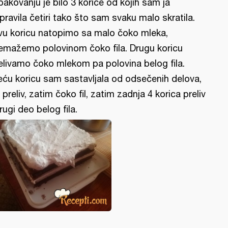
pakovanju je bilo 3 korice od kojih sam ja
pravila četiri tako što sam svaku malo skratila.
vu koricu natopimo sa malo čoko mleka,
emažemo polovinom čoko fila. Drugu koricu
elivamo čoko mlekom pa polovina belog fila.
eću koricu sam sastavljala od odsečenih delova,
 preliv, zatim čoko fil, zatim zadnja 4 korica preliv
drugi deo belog fila.