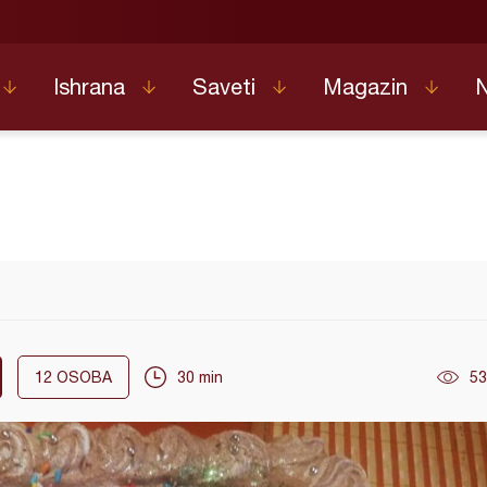
Ishrana
Saveti
Magazin
12
OSOBA
30 min
53