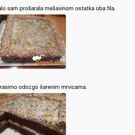
lo sam prošarala mešavinom ostatka oba fila.
rasimo odozgo šarenim mrvicama.