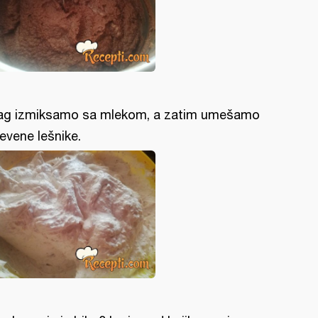
ag izmiksamo sa mlekom, a zatim umešamo
evene lešnike.