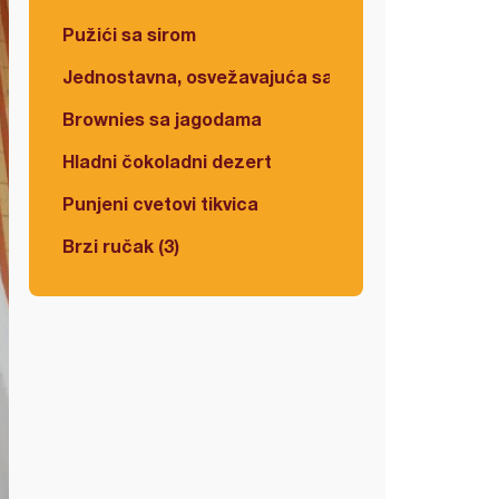
Pužići sa sirom
Jednostavna, osvežavajuća salata
Brownies sa jagodama
Hladni čokoladni dezert
Punjeni cvetovi tikvica
Brzi ručak (3)