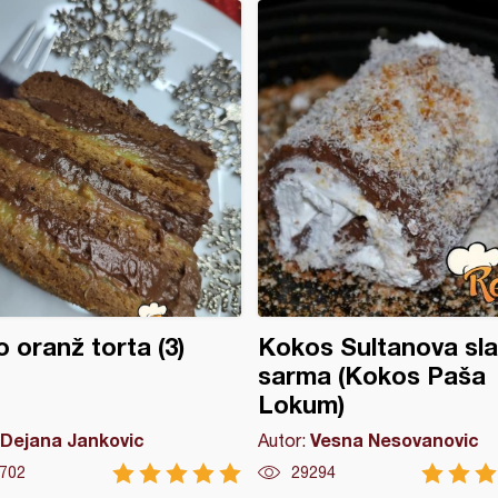
 oranž torta (3)
Kokos Sultanova sla
sarma (Kokos Paša
Lokum)
Dejana Jankovic
Vesna Nesovanovic
Autor:
702
29294