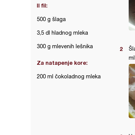
II fil:
500 g šlaga
3,5 dl hladnog mleka
300 g mlevenih lešnika
Šl
ml
Za natapenje kore:
200 ml čokoladnog mleka