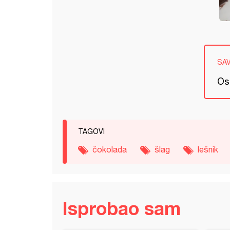
SA
Ost
TAGOVI
čokolada
šlag
lešnik
Isprobao sam