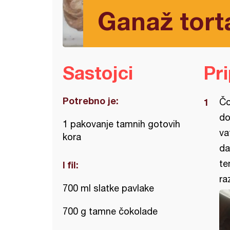
Ganaž tort
Sastojci
Pr
Potrebno je:
Čo
do
1 pakovanje tamnih gotovih
va
kora
da
te
I fil:
ra
700 ml slatke pavlake
700 g tamne čokolade