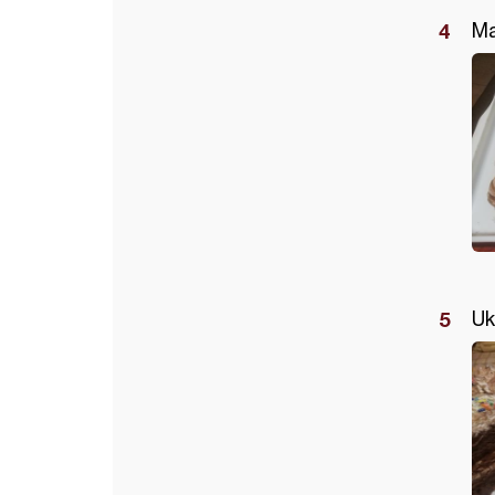
Ma
Uk