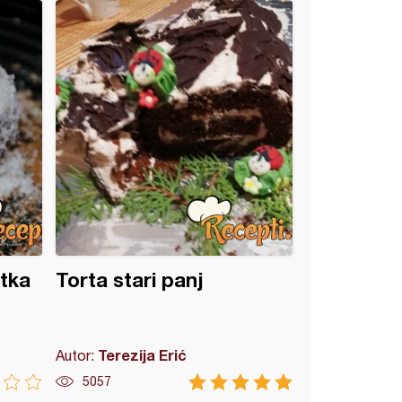
tka
Torta stari panj
Terezija Erić
Autor:
5057