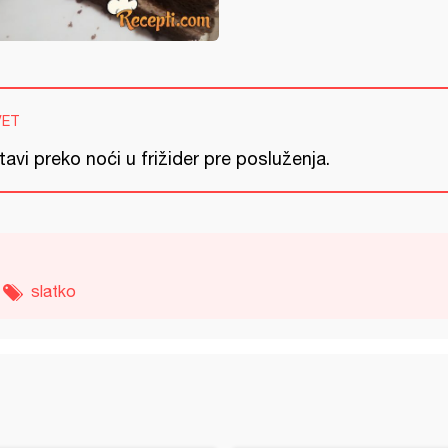
VET
avi preko noći u frižider pre posluženja.
slatko