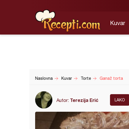
Kuvar
Naslovna
Kuvar
Torte
Ganaž torta
Terezija Erić
Autor:
LAKO