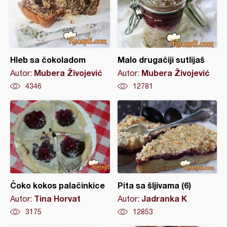
Hleb sa čokoladom
Malo drugačiji sutlijaš
Mubera Živojević
Mubera Živojević
Autor:
Autor:
4346
12781
Čoko kokos palačinkice
Pita sa šljivama (6)
Tina Horvat
Jadranka K
Autor:
Autor:
3175
12853