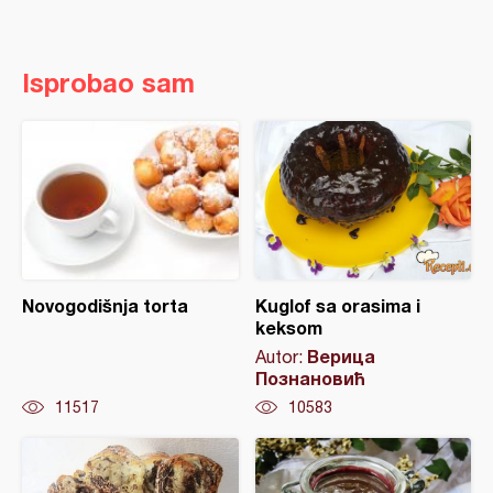
Isprobao sam
Novogodišnja torta
Kuglof sa orasima i
keksom
Верица
Autor:
Познановић
11517
10583