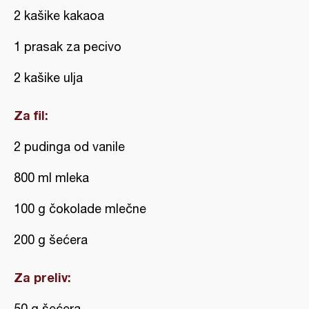
2 kašike kakaoa
1 prasak za pecivo
2 kašike ulja
Za fil:
2 pudinga od vanile
800 ml mleka
100 g čokolade mlečne
200 g šećera
Za preliv:
50 g šećera