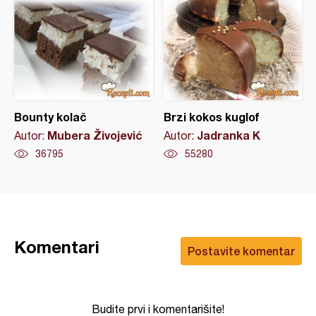
Bounty kolač
Brzi kokos kuglof
Mubera Živojević
Jadranka K
Autor:
Autor:
36795
55280
Komentari
Postavite komentar
Budite prvi i komentarišite!