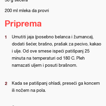
200 ml mleka da provri
Priprema
Umutiti jaja (posebno belanca i žumanca),
dodati šećer, brašno, prašak za pecivo, kakao
i ulje. Od ove smese ispeći patišpanj 25
minuta na temperaturi od 180 C. Pleh
namazati uljem i posuti brašnom.
Kada se patišpanj ohladi, preseći ga koncem
ili nožem na pola.