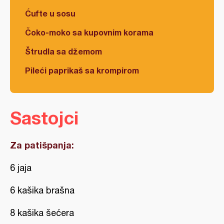
Ćufte u sosu
Čoko-moko sa kupovnim korama
Štrudla sa džemom
Pileći paprikaš sa krompirom
Sastojci
Za patišpanja:
6 jaja
6 kašika brašna
8 kašika šećera