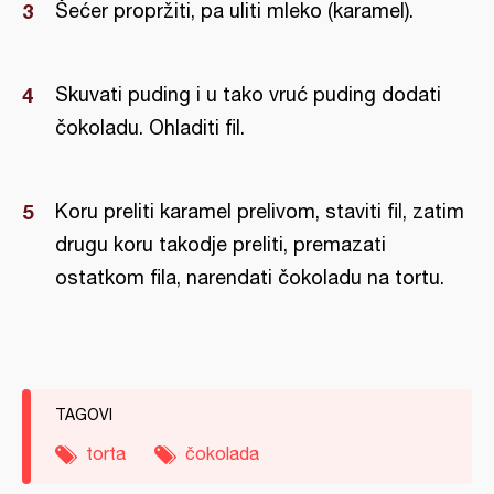
Šećer propržiti, pa uliti mleko (karamel).
Skuvati puding i u tako vruć puding dodati
čokoladu. Ohladiti fil.
Koru preliti karamel prelivom, staviti fil, zatim
drugu koru takodje preliti, premazati
ostatkom fila, narendati čokoladu na tortu.
TAGOVI
torta
čokolada