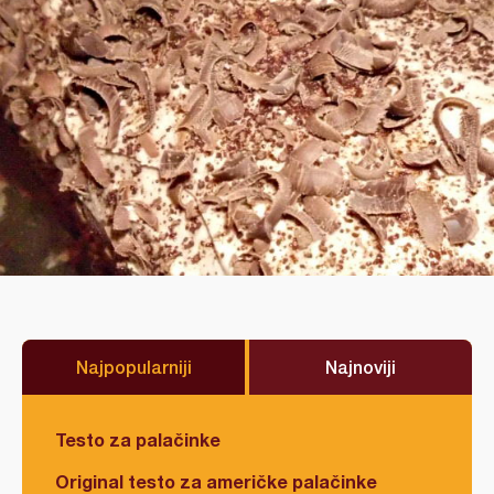
Najpopularniji
Najnoviji
Testo za palačinke
Original testo za američke palačinke