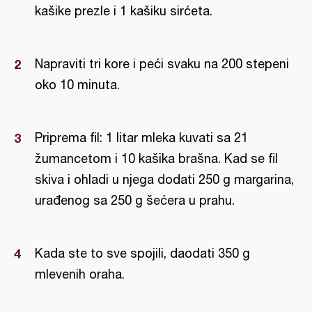
kašike prezle i 1 kašiku sirćeta.
Napraviti tri kore i peći svaku na 200 stepeni
oko 10 minuta.
Priprema fil: 1 litar mleka kuvati sa 21
žumancetom i 10 kašika brašna. Kad se fil
skiva i ohladi u njega dodati 250 g margarina,
urađenog sa 250 g šećera u prahu.
Kada ste to sve spojili, daodati 350 g
mlevenih oraha.