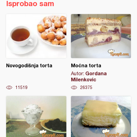
Isprobao sam
Novogodišnja torta
Moćna torta
Gordana
Autor:
Milenkovic
11519
26375