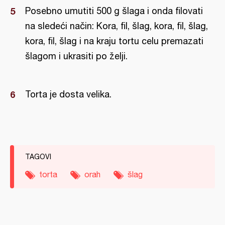
Posebno umutiti 500 g šlaga i onda filovati
na sledeći način: Kora, fil, šlag, kora, fil, šlag,
kora, fil, šlag i na kraju tortu celu premazati
šlagom i ukrasiti po želji.
Torta je dosta velika.
TAGOVI
torta
orah
šlag