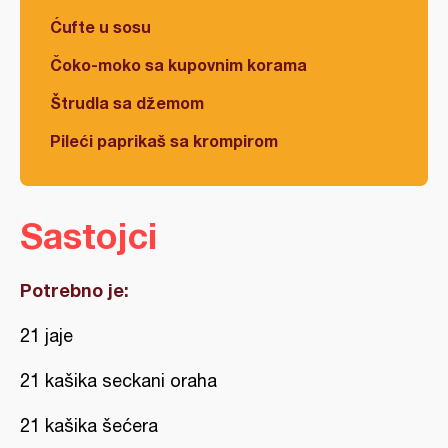
Ćufte u sosu
Čoko-moko sa kupovnim korama
Štrudla sa džemom
Pileći paprikaš sa krompirom
Sastojci
Potrebno je:
21 jaje
21 kašika seckani oraha
21 kašika šećera