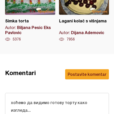
Simka torta
Lagani kolač s višnjama
Biljana Pesic Eks
Autor:
Pavlovic
Dijana Ademovic
Autor:
5376
7956
Komentari
Postavite komentar
хоћемо да видимо готову торту како
изгледа...