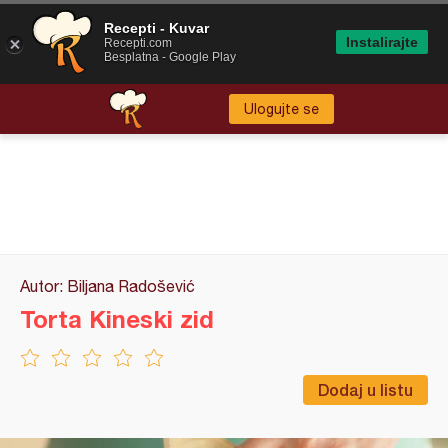
Recepti - Kuvar
Instalirajte
Recepti.com
Besplatna - Google Play
Ulogujte se
Autor: Biljana Radošević
Torta Kineski zid
Dodaj u listu