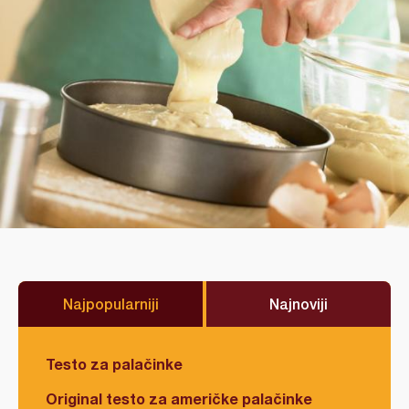
Najpopularniji
Najnoviji
Testo za palačinke
Original testo za američke palačinke