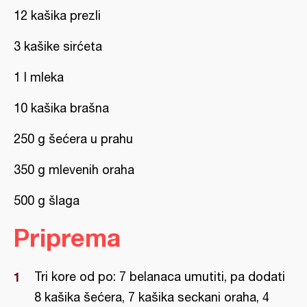
12 kašika prezli
3 kašike sirćeta
1 l mleka
10 kašika brašna
250 g šećera u prahu
350 g mlevenih oraha
500 g šlaga
Priprema
Tri kore od po: 7 belanaca umutiti, pa dodati
8 kašika šećera, 7 kašika seckani oraha, 4