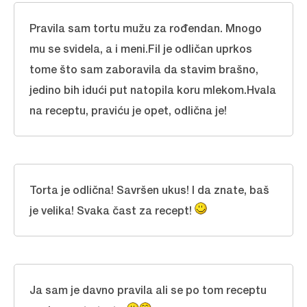
Pravila sam tortu mužu za rođendan. Mnogo
mu se svidela, a i meni.Fil je odličan uprkos
tome što sam zaboravila da stavim brašno,
jedino bih idući put natopila koru mlekom.Hvala
na receptu, praviću je opet, odlična je!
Torta je odlična! Savršen ukus! I da znate, baš
je velika! Svaka čast za recept!
Ja sam je davno pravila ali se po tom receptu