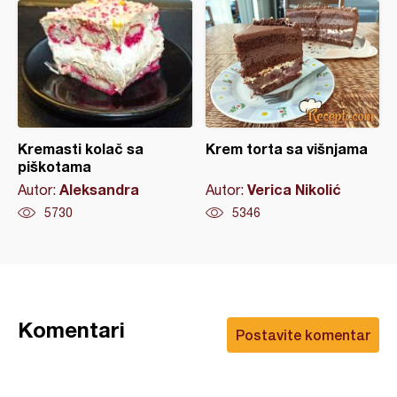
Kremasti kolač sa
Krem torta sa višnjama
piškotama
Aleksandra
Verica Nikolić
Autor:
Autor:
5730
5346
Komentari
Postavite komentar