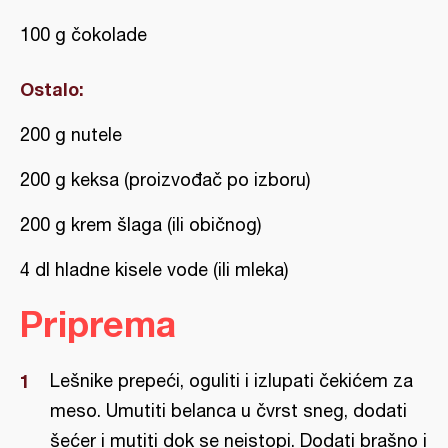
100 g čokolade
Ostalo:
200 g nutele
200 g keksa (proizvođač po izboru)
200 g krem šlaga (ili običnog)
4 dl hladne kisele vode (ili mleka)
Priprema
Lešnike prepeći, oguliti i izlupati čekićem za
meso. Umutiti belanca u čvrst sneg, dodati
šećer i mutiti dok se neistopi. Dodati brašno i