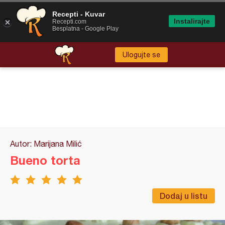
Recepti - Kuvar
Instalirajte
Recepti.com
Besplatna - Google Play
Ulogujte se
Autor: Marijana Milić
Bueno torta
Dodaj u listu