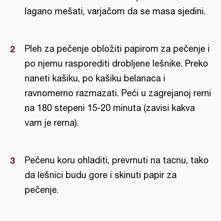
lagano mešati, varjačom da se masa sjedini.
Pleh za pečenje obložiti papirom za pečenje i
po njemu rasporediti drobljene lešnike. Preko
naneti kašiku, po kašiku belanaca i
ravnomerno razmazati. Peći u zagrejanoj rerni
na 180 stepeni 15-20 minuta (zavisi kakva
vam je rerna).
Pečenu koru ohladiti, prevrnuti na tacnu, tako
da lešnici budu gore i skinuti papir za
pečenje.