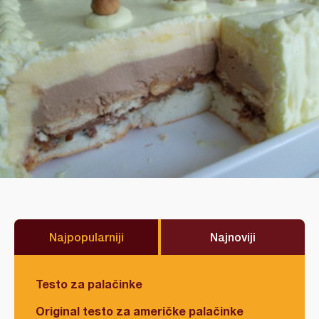
Najpopularniji
Najnoviji
Testo za palačinke
Original testo za američke palačinke