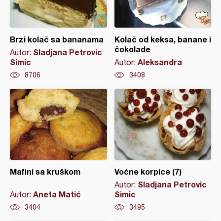
Brzi kolač sa bananama
Kolač od keksa, banane i
čokolade
Sladjana Petrovic
Autor:
Simic
Aleksandra
Autor:
8706
3408
Mafini sa kruškom
Voćne korpice (7)
Sladjana Petrovic
Autor:
Aneta Matić
Simic
Autor:
3404
3495