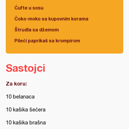
Ćufte u sosu
Čoko-moko sa kupovnim korama
Štrudla sa džemom
Pileći paprikaš sa krompirom
Sastojci
Za koru:
10 belanaca
10 kašika šećera
10 kašika brašna