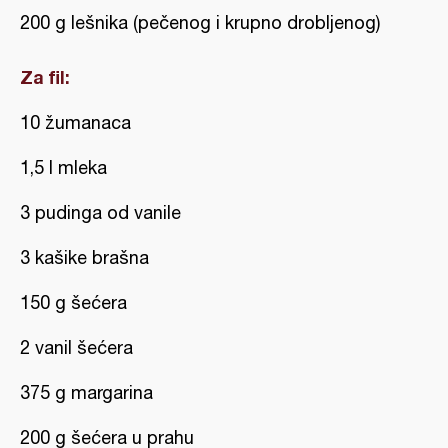
200 g lešnika (pečenog i krupno drobljenog)
Za fil:
10 žumanaca
1,5 l mleka
3 pudinga od vanile
3 kašike brašna
150 g šećera
2 vanil šećera
375 g margarina
200 g šećera u prahu