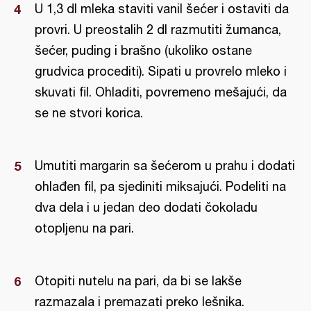
U 1,3 dl mleka staviti vanil šećer i ostaviti da
provri. U preostalih 2 dl razmutiti žumanca,
šećer, puding i brašno (ukoliko ostane
grudvica procediti). Sipati u provrelo mleko i
skuvati fil. Ohladiti, povremeno mešajući, da
se ne stvori korica.
Umutiti margarin sa šećerom u prahu i dodati
ohlađen fil, pa sjediniti miksajući. Podeliti na
dva dela i u jedan deo dodati čokoladu
otopljenu na pari.
Otopiti nutelu na pari, da bi se lakše
razmazala i premazati preko lešnika.