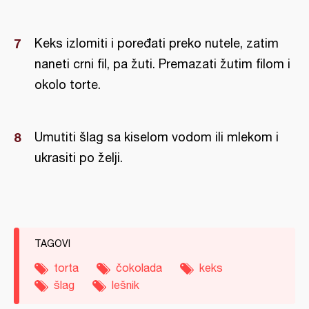
Keks izlomiti i poređati preko nutele, zatim
naneti crni fil, pa žuti. Premazati žutim filom i
okolo torte.
Umutiti šlag sa kiselom vodom ili mlekom i
ukrasiti po želji.
TAGOVI
torta
čokolada
keks
šlag
lešnik