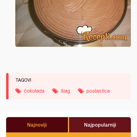
TAGOVI
čokolada
šlag
poslastica
Najnoviji
Najpopularniji