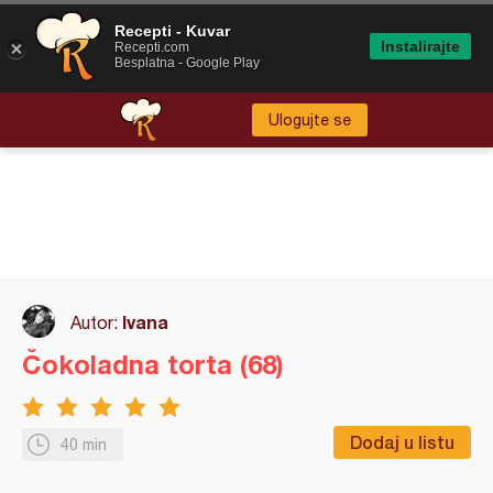
Recepti - Kuvar
Instalirajte
Recepti.com
Besplatna - Google Play
Ulogujte se
Ivana
Autor:
Čokoladna torta (68)
Dodaj u listu
40 min