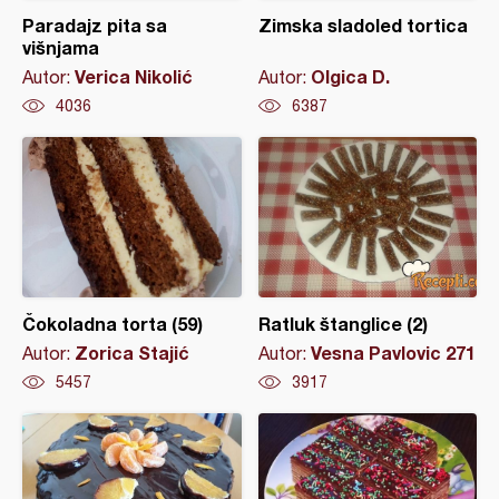
Paradajz pita sa
Zimska sladoled tortica
višnjama
Verica Nikolić
Olgica D.
Autor:
Autor:
4036
6387
Čokoladna torta (59)
Ratluk štanglice (2)
Zorica Stajić
Vesna Pavlovic 271
Autor:
Autor:
5457
3917