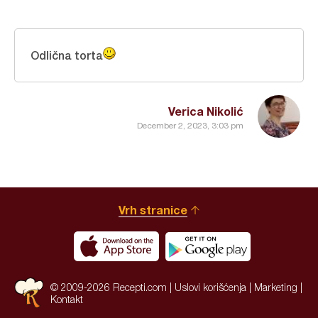
Odlična torta
Verica Nikolić
December 2, 2023, 3:03 pm
Vrh stranice
© 2009-2026 Recepti.com |
Uslovi korišćenja
|
Marketing
|
Kontakt