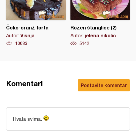
Čoko-oranž torta
Rozen štanglice (2)
Visnja
jelena nikolic
Autor:
Autor:
10083
5142
Komentari
Postavite komentar
Hvala svima.