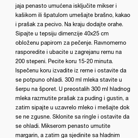
jaja penasto umućena isključite mikser i
kašikom ili špatulom umešajte brašno, kakao
i prašak za pecivo. Na kraju dodajte orahe.
Sipajte u tepsiju dimenzije 40x25 cm
obloženu papirom za pečenje. Ravnomerno
rasporedite i ubacite u zagrejanu rernu na
200 stepeni. Pecite koru 15-20 minuta.
Ispečenu koru izvadite iz rerne i ostavite da
se potpuno ohladi. 300 ml mleka stavite u
šerpu na šporet. U preostalih 300 ml hladnog
mleka razmutite prašak za puding i gustin, a
zatim sipajte u uzavrelo mleko i mešajte dok
se ne zgusne. Sklonite sa ringle i ostavite da
se ohladi. Mikserom penasto umutite
margarin, a zatim ga sjedinite sa hladnim