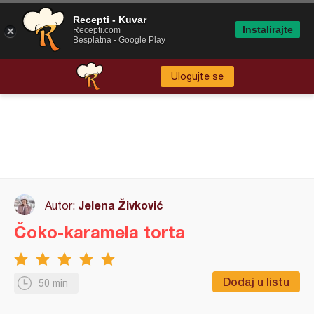
Recepti - Kuvar
Instalirajte
Recepti.com
Besplatna - Google Play
Ulogujte se
Jelena Živković
Autor:
Čoko-karamela torta
Dodaj u listu
50 min