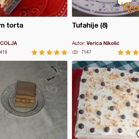
m torta
Tufahije (8)
COLJA
Verica Nikolić
Autor:
419
7147