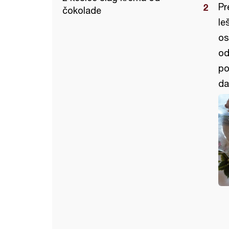
Pr
čokolade
le
os
od
po
da