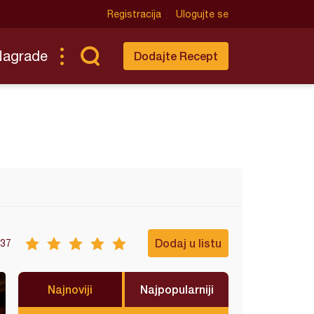
Registracija
Ulogujte se
Nagrade
Dodajte Recept
Dodaj u listu
37
Najnoviji
Najpopularniji