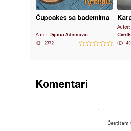
Čupcakes sa bademima
Kar
Autor:
Dijana Ademovic
Cvetk
Autor:
2372
40
Komentari
Čestitam n