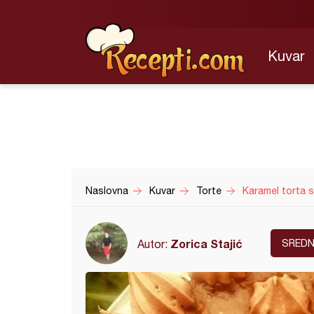
Kuvar
Naslovna
Kuvar
Torte
Karamel torta s
Zorica Stajić
Autor:
SREDN