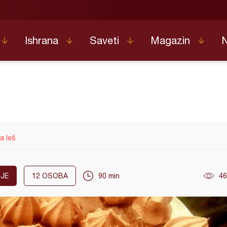
Ishrana
Saveti
Magazin
a leš
JE
12
OSOBA
90 min
46