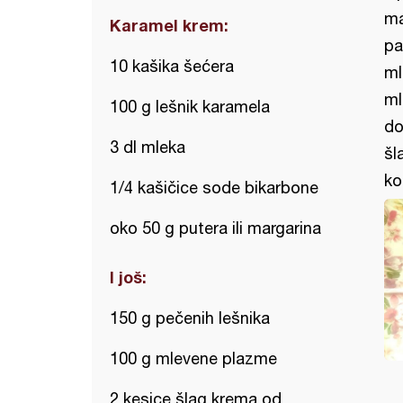
ma
Karamel krem:
pa
10 kašika šećera
ml
ml
100 g lešnik karamela
do
3 dl mleka
šl
ko
1/4 kašičice sode bikarbone
oko 50 g putera ili margarina
I još:
150 g pečenih lešnika
100 g mlevene plazme
2 kesice šlag krema od