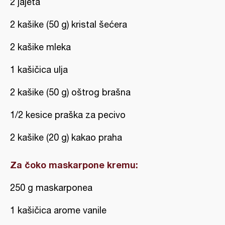
2 jajeta
2 kašike (50 g) kristal šećera
2 kašike mleka
1 kašičica ulja
2 kašike (50 g) oštrog brašna
1/2 kesice praška za pecivo
2 kašike (20 g) kakao praha
Za čoko maskarpone kremu:
250 g maskarponea
1 kašičica arome vanile