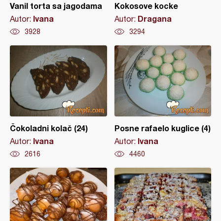
Vanil torta sa jagodama
Kokosove kocke
Ivana
Dragana
Autor:
Autor:
3928
3294
Čokoladni kolač (24)
Posne rafaelo kuglice (4)
Ivana
Ivana
Autor:
Autor:
2616
4460