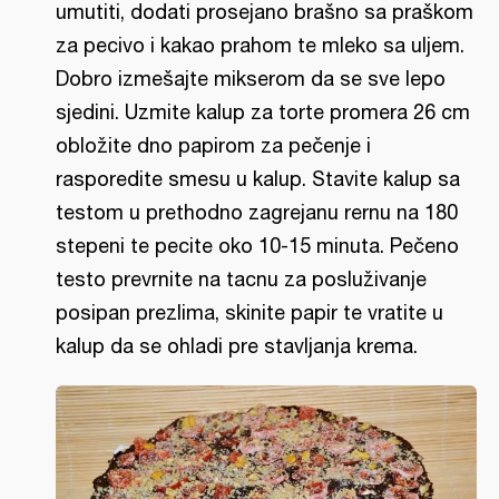
umutiti, dodati prosejano brašno sa praškom
za pecivo i kakao prahom te mleko sa uljem.
Dobro izmešajte mikserom da se sve lepo
sjedini. Uzmite kalup za torte promera 26 cm
obložite dno papirom za pečenje i
rasporedite smesu u kalup. Stavite kalup sa
testom u prethodno zagrejanu rernu na 180
stepeni te pecite oko 10-15 minuta. Pečeno
testo prevrnite na tacnu za posluživanje
posipan prezlima, skinite papir te vratite u
kalup da se ohladi pre stavljanja krema.