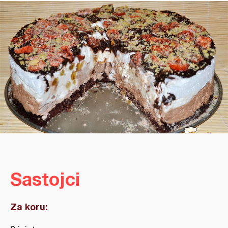
Sastojci
Za koru: