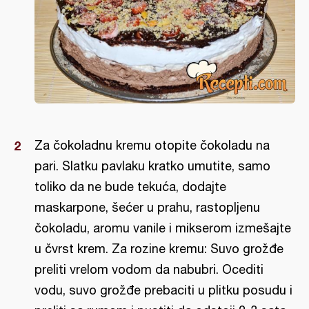
Za čokoladnu kremu otopite čokoladu na
pari. Slatku pavlaku kratko umutite, samo
toliko da ne bude tekuća, dodajte
maskarpone, šećer u prahu, rastopljenu
čokoladu, aromu vanile i mikserom izmešajte
u čvrst krem. Za rozine kremu: Suvo grožđe
preliti vrelom vodom da nabubri. Ocediti
vodu, suvo grožđe prebaciti u plitku posudu i