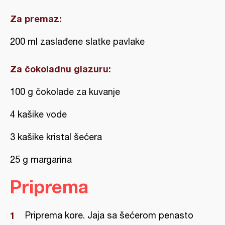
Za premaz:
200 ml zaslađene slatke pavlake
Za čokoladnu glazuru:
100 g čokolade za kuvanje
4 kašike vode
3 kašike kristal šećera
25 g margarina
Priprema
Priprema kore. Jaja sa šećerom penasto