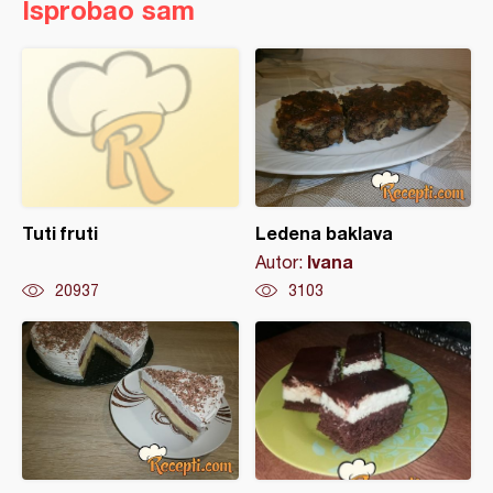
Isprobao sam
Tuti fruti
Ledena baklava
Ivana
Autor:
20937
3103