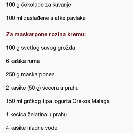
100 g čokolade za kuvanje
100 ml zaslađene slatke pavlake
Za maskarpone rozina kremu:
100 g svetlog suvog grožđa
6 kašika ruma
250 g maskarponea
2 kašike (50 g) šećera u prahu
150 ml grčkog tipa jogurta Grekos Malaga
1 kesica želatina u prahu
4 kašike hladne vode