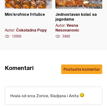
Mini krofnice fritulice
Jednostavan kolač sa
jagodama
Vesna
Autor:
Čokoladna Popy
Nesovanovic
Autor:
12005
5992
Komentari
Postavite komentar
Hvala od srca Zorice, Sladjana i Anita