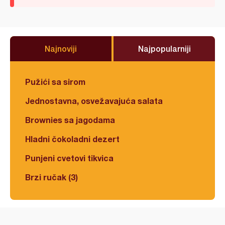
Najnoviji
Najpopularniji
Pužići sa sirom
Jednostavna, osvežavajuća salata
Brownies sa jagodama
Hladni čokoladni dezert
Punjeni cvetovi tikvica
Brzi ručak (3)