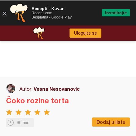
Recepti - Kuvar
Instalirajte
Recepti.com
Besplatna - Google Play
Ulogujte se
Vesna Nesovanovic
Autor:
Čoko rozine torta
Dodaj u listu
90 min