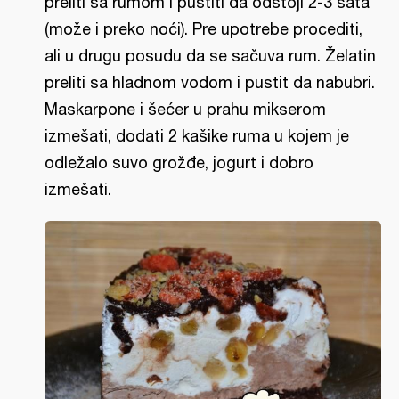
preliti sa rumom i pustiti da odstoji 2-3 sata
(može i preko noći). Pre upotrebe procediti,
ali u drugu posudu da se sačuva rum. Želatin
preliti sa hladnom vodom i pustit da nabubri.
Maskarpone i šećer u prahu mikserom
izmešati, dodati 2 kašike ruma u kojem je
odležalo suvo grožđe, jogurt i dobro
izmešati.