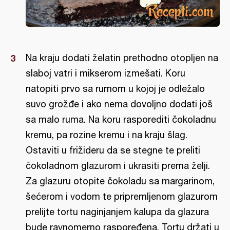
Na kraju dodati želatin prethodno otopljen na
slaboj vatri i mikserom izmešati. Koru
natopiti prvo sa rumom u kojoj je odležalo
suvo grožđe i ako nema dovoljno dodati još
sa malo ruma. Na koru rasporediti čokoladnu
kremu, pa rozine kremu i na kraju šlag.
Ostaviti u frižideru da se stegne te preliti
čokoladnom glazurom i ukrasiti prema želji.
Za glazuru otopite čokoladu sa margarinom,
šećerom i vodom te pripremljenom glazurom
prelijte tortu naginjanjem kalupa da glazura
bude ravnomerno raspoređena. Tortu držati u