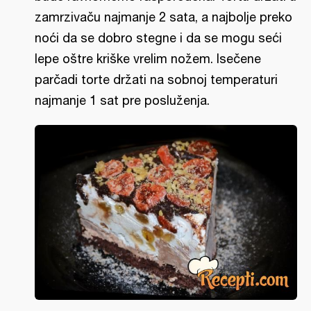
zamrzivaču najmanje 2 sata, a najbolje preko
noći da se dobro stegne i da se mogu seći
lepe oštre kriške vrelim nožem. Isečene
parčadi torte držati na sobnoj temperaturi
najmanje 1 sat pre posluženja.