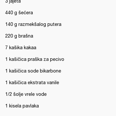
3 jajeta
440 g šećera
140 g razmekšalog putera
220 g brašna
7 kašika kakaa
1 kašičica praška za pecivo
1 kašičica sode bikarbone
1 kašičica ekstrata vanile
1/2 šolje vrele vode
1 kisela pavlaka