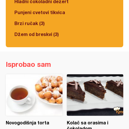
Hladni čokoladni dezert
Punjeni cvetovi tikvica
Brzi ručak (3)
Džem od breskvi (3)
Isprobao sam
Novogodišnja torta
Kolač sa orasima i
čokoladom