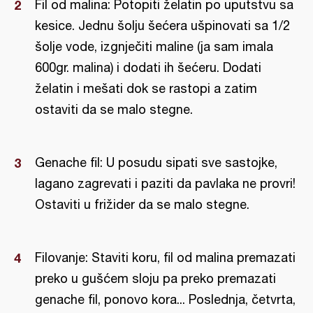
Fil od malina: Potopiti želatin po uputstvu sa
kesice. Jednu šolju šećera ušpinovati sa 1/2
šolje vode, izgnječiti maline (ja sam imala
600gr. malina) i dodati ih šećeru. Dodati
želatin i mešati dok se rastopi a zatim
ostaviti da se malo stegne.
Genache fil: U posudu sipati sve sastojke,
lagano zagrevati i paziti da pavlaka ne provri!
Ostaviti u frižider da se malo stegne.
Filovanje: Staviti koru, fil od malina premazati
preko u gušćem sloju pa preko premazati
genache fil, ponovo kora... Poslednja, četvrta,