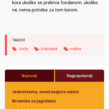
kora ukoliko se prekriva fondanom, ukoliko
ne, nema potrebe za tom korom.
TAGOVI
torta
čokolada
maline
Najnoviji
Najpopularniji
Jednostavna, osvežavajuća salata
Brownies sa jagodama