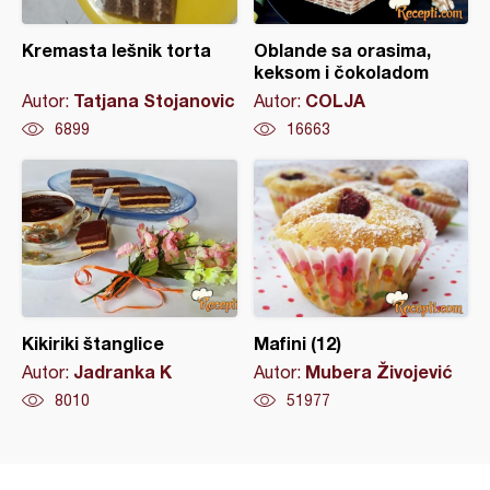
Kremasta lešnik torta
Oblande sa orasima,
keksom i čokoladom
Tatjana Stojanovic
COLJA
Autor:
Autor:
6899
16663
Kikiriki štanglice
Mafini (12)
Jadranka K
Mubera Živojević
Autor:
Autor:
8010
51977