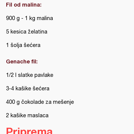
Fil od malina:
900 g - 1 kg malina
5 kesica želatina
1 šolja šećera
Genache fil:
1/2 l slatke pavlake
3-4 kašike šećera
400 g čokolade za mešenje
2 kašike maslaca
Priprema