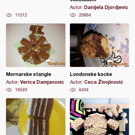
Danijela Djordjevic
Autor:
11512
20864
Mornarske stangle
Londonske kocke
Verica Damjanovic
Ceca Živojinović
Autor:
Autor:
16593
6434