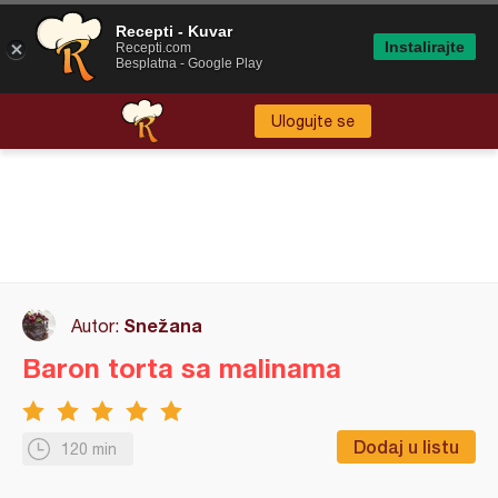
Recepti - Kuvar
Instalirajte
Recepti.com
Besplatna - Google Play
Ulogujte se
Snežana
Autor:
Baron torta sa malinama
Dodaj u listu
120 min