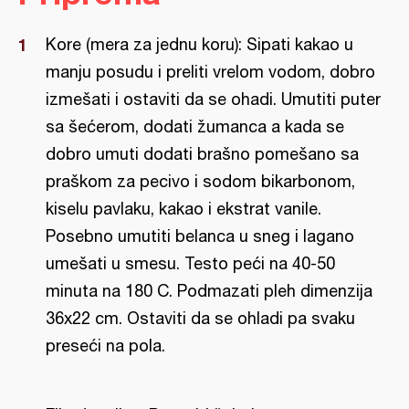
Kore (mera za jednu koru): Sipati kakao u
manju posudu i preliti vrelom vodom, dobro
izmešati i ostaviti da se ohadi. Umutiti puter
sa šećerom, dodati žumanca a kada se
dobro umuti dodati brašno pomešano sa
praškom za pecivo i sodom bikarbonom,
kiselu pavlaku, kakao i ekstrat vanile.
Posebno umutiti belanca u sneg i lagano
umešati u smesu. Testo peći na 40-50
minuta na 180 C. Podmazati pleh dimenzija
36x22 cm. Ostaviti da se ohladi pa svaku
preseći na pola.