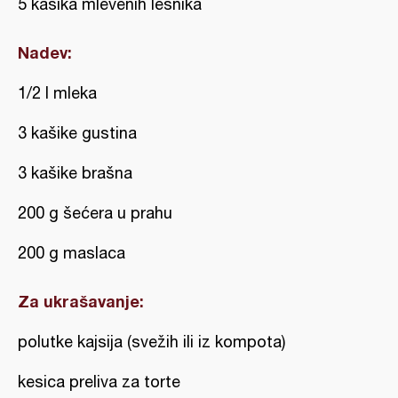
5 kašika mlevenih lešnika
Nadev:
1/2 l mleka
3 kašike gustina
3 kašike brašna
200 g šećera u prahu
200 g maslaca
Za ukrašavanje:
polutke kajsija (svežih ili iz kompota)
kesica preliva za torte