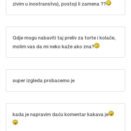
zivim u inostranstvu), postoji li zamena ??
Gdje mogu nabaviti taj preliv za torte i kolače,
molim vas da mi neko kaže ako zna?
super izgleda probacemo je
kada je napravim daću komentar kakava je