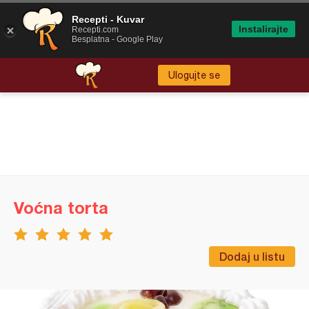
Recepti - Kuvar
Instalirajte
Recepti.com
Besplatna - Google Play
Ulogujte se
Voćna torta
Dodaj u listu