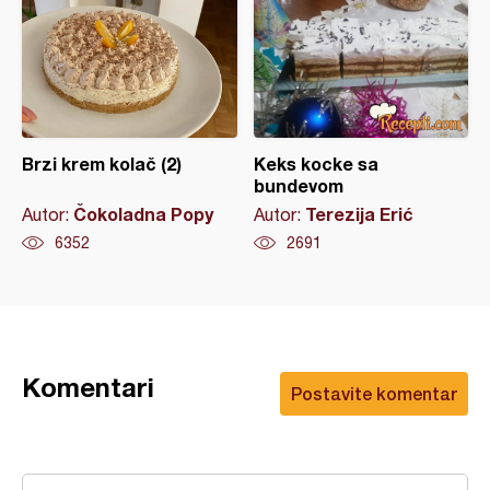
Brzi krem kolač (2)
Keks kocke sa
bundevom
Čokoladna Popy
Terezija Erić
Autor:
Autor:
6352
2691
Komentari
Postavite komentar