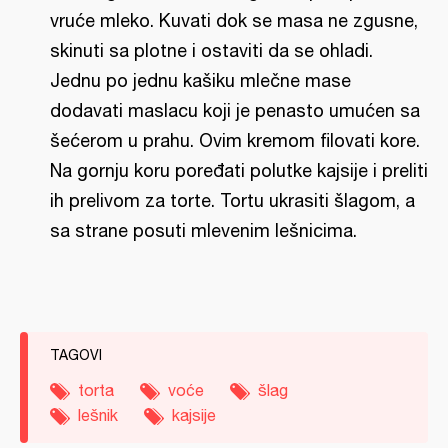
vruće mleko. Kuvati dok se masa ne zgusne,
skinuti sa plotne i ostaviti da se ohladi.
Jednu po jednu kašiku mlečne mase
dodavati maslacu koji je penasto umućen sa
šećerom u prahu. Ovim kremom filovati kore.
Na gornju koru poređati polutke kajsije i preliti
ih prelivom za torte. Tortu ukrasiti šlagom, a
sa strane posuti mlevenim lešnicima.
TAGOVI
torta
voće
šlag
lešnik
kajsije