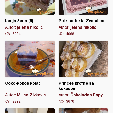
Lenja žena (6)
Petrina torta Zvončica
jelena nikolic
jelena nikolic
Autor:
Autor:
6284
4068
Čoko-kokos kolač
Princes krofne sa
kokosom
Milica Zivkovic
Čokoladna Popy
Autor:
Autor:
2792
3670