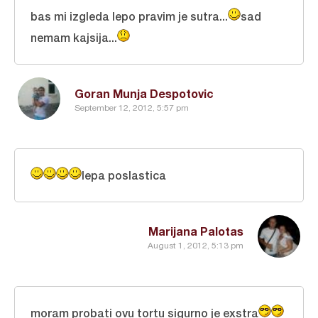
bas mi izgleda lepo pravim je sutra...
sad
nemam kajsija...
Goran Munja Despotovic
September 12, 2012, 5:57 pm
lepa poslastica
Marijana Palotas
August 1, 2012, 5:13 pm
moram probati ovu tortu sigurno je exstra