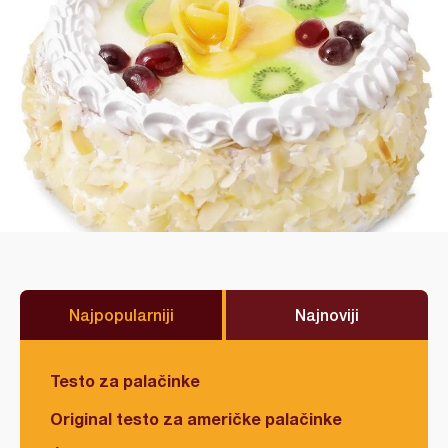
Najpopularniji
Najnoviji
Testo za palačinke
Original testo za američke palačinke