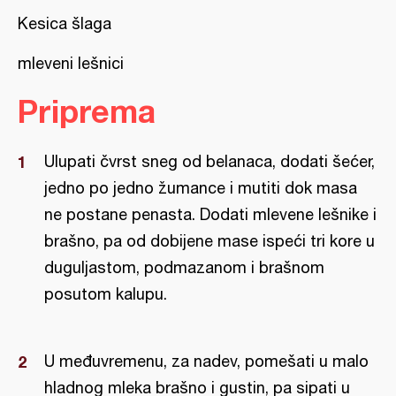
Kesica šlaga
mleveni lešnici
Priprema
Ulupati čvrst sneg od belanaca, dodati šećer,
jedno po jedno žumance i mutiti dok masa
ne postane penasta. Dodati mlevene lešnike i
brašno, pa od dobijene mase ispeći tri kore u
duguljastom, podmazanom i brašnom
posutom kalupu.
U međuvremenu, za nadev, pomešati u malo
hladnog mleka brašno i gustin, pa sipati u