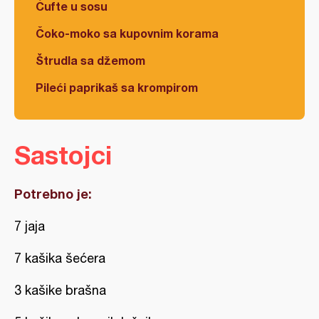
Ćufte u sosu
Čoko-moko sa kupovnim korama
Štrudla sa džemom
Pileći paprikaš sa krompirom
Sastojci
Potrebno je:
7 jaja
7 kašika šećera
3 kašike brašna