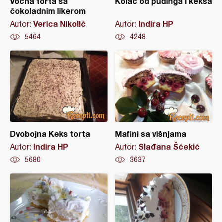
Voćna torta sa
Kolač od pudinga i keksa
čokoladnim likerom
Verica Nikolić
Indira HP
Autor:
Autor:
5464
4248
Dvobojna Keks torta
Mafini sa višnjama
Indira HP
Slađana Šćekić
Autor:
Autor:
5680
3637