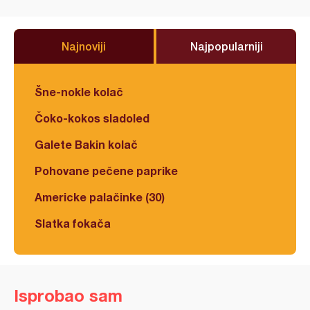
Najnoviji
Najpopularniji
Šne-nokle kolač
Čoko-kokos sladoled
Galete Bakin kolač
Pohovane pečene paprike
Americke palačinke (30)
Slatka fokača
Isprobao sam