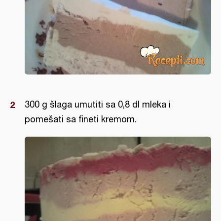
300 g šlaga umutiti sa 0,8 dl mleka i
pomešati sa fineti kremom.