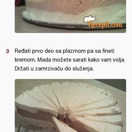
Ređati prvo deo sa plazmom pa sa fineti
kremom. Mada možete sarati kako vam volja.
Držati u zamrzivaču do služenja.