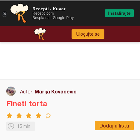
Recepti - Kuvar
Instalirajte
Recepti.com
Besplatna - Google Play
Ulogujte se
Marija Kovacevic
Autor:
Fineti torta
Dodaj u listu
15 min