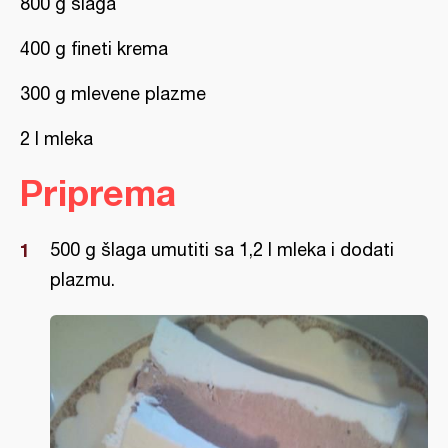
800 g šlaga
400 g fineti krema
300 g mlevene plazme
2 l mleka
Priprema
500 g šlaga umutiti sa 1,2 l mleka i dodati
plazmu.