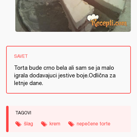
SAVET
Torta bude crno bela ali sam se ja malo
igrala dodavajuci jestive boje.Odlična za
letnje dane.
TAGOVI
šlag
krem
nepečene torte