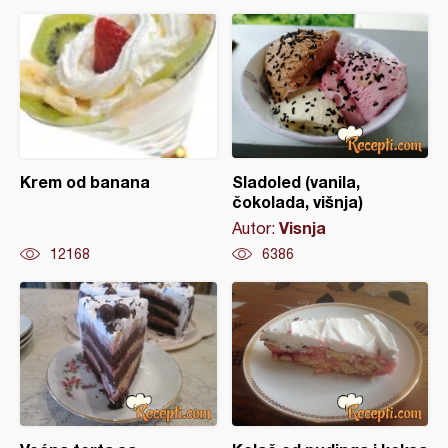
Krem od banana
Sladoled (vanila,
čokolada, višnja)
Visnja
Autor:
12168
6386