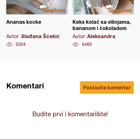
Ananas kocke
Keks kolač sa višnjama,
bananom i čokoladom
Slađana Šćekić
Aleksandra
Autor:
Autor:
5004
6466
Komentari
Postavite komentar
Budite prvi i komentarišite!