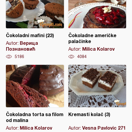
Čokoladni mafini (23)
Čokoladne američke
palačinke
Верица
Autor:
Познановић
Milica Kolarov
Autor:
5186
4084
Čokoladna torta sa filom
Kremasti kolač (3)
od malina
Milica Kolarov
Vesna Pavlovic 271
Autor:
Autor: