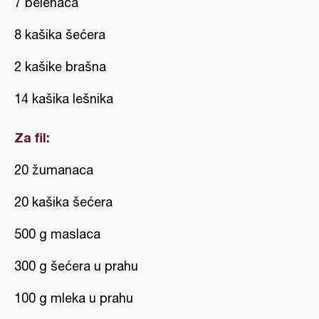
7 belenaca
8 kašika šećera
2 kašike brašna
14 kašika lešnika
Za fil:
20 žumanaca
20 kašika šećera
500 g maslaca
300 g šećera u prahu
100 g mleka u prahu