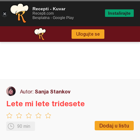
Recepti - Kuvar
Instalirajte
Recepti.com
Besplatna - Google Play
Ulogujte se
Sanja Stankov
Autor:
Lete mi lete tridesete
Dodaj u listu
90 min