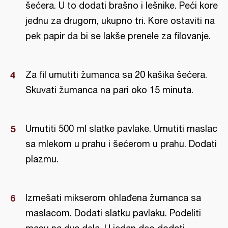
šećera. U to dodati brašno i lešnike. Peći kore
jednu za drugom, ukupno tri. Kore ostaviti na
pek papir da bi se lakše prenele za filovanje.
Za fil umutiti žumanca sa 20 kašika šećera.
Skuvati žumanca na pari oko 15 minuta.
Umutiti 500 ml slatke pavlake. Umutiti maslac
sa mlekom u prahu i šećerom u prahu. Dodati
plazmu.
Izmešati mikserom ohlađena žumanca sa
maslacom. Dodati slatku pavlaku. Podeliti