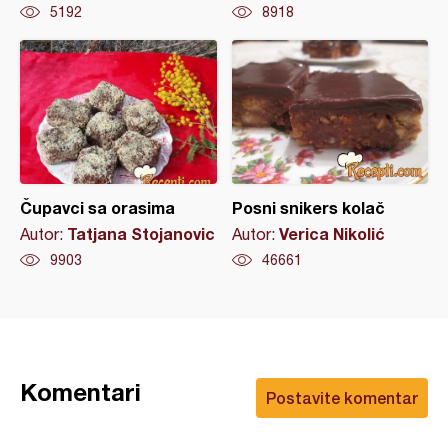
5192
8918
Čupavci sa orasima
Posni snikers kolač
Tatjana Stojanovic
Verica Nikolić
Autor:
Autor:
9903
46661
Komentari
Postavite komentar