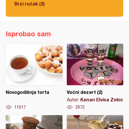
Brzi ručak (3)
Isprobao sam
Novogodišnja torta
Voćni dezert (2)
Kenan Elvisa Zekic
Autor:
11517
2672