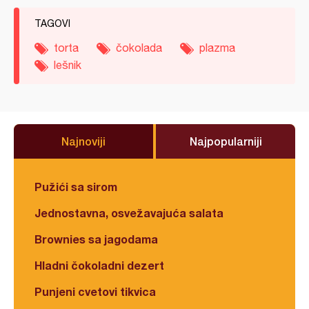
TAGOVI
torta
čokolada
plazma
lešnik
Najnoviji
Najpopularniji
Pužići sa sirom
Jednostavna, osvežavajuća salata
Brownies sa jagodama
Hladni čokoladni dezert
Punjeni cvetovi tikvica