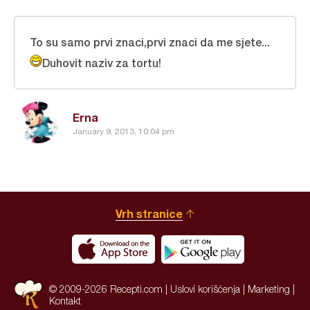
To su samo prvi znaci,prvi znaci da me sjete...
Duhovit naziv za tortu!
Erna
January 9, 2013, 10:04 pm
Vrh stranice
© 2009-2026 Recepti.com |
Uslovi korišćenja
|
Marketing
|
Kontakt