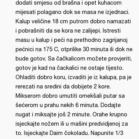
dodati smjesu od brašna i opet kuhacom
mijesati polagano dok se masa ne izjednaci.
Kalup veličine 18 cm putrom dobro namazati
i pobrašniti da se kora ne zalijepi. Istresti
masu u kalup i peći na prethodno zagrijanoj
pećnici na 175 C, otprilike 30 minuta ili dok ne
bude gotov. Sa čačkalicom možete provjeriti,
gotov je kad na čackalici ne ostaje tijesto.
Ohladiti dobro koru, izvaditi je iz kalupa, pa je
rerezati na sredini da dobijete 2 kore.
Mikserom dobro umutiti omekšali putar sa
šećerom u prahu nekih 6 minuta. Dodajte
nugat i miksajte još 2 minute. Orahe krupno
isjeckajte nožem ili u mašini predvidjenoj za
to. Isjeckajte Daim čokoladu. Napunite 1/3