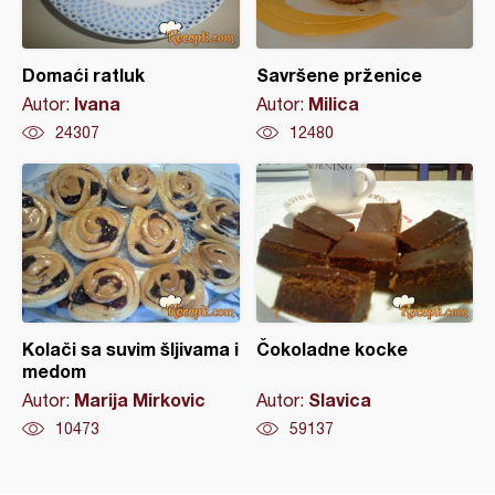
Domaći ratluk
Savršene prženice
Ivana
Milica
Autor:
Autor:
24307
12480
Kolači sa suvim šljivama i
Čokoladne kocke
medom
Marija Mirkovic
Slavica
Autor:
Autor:
10473
59137