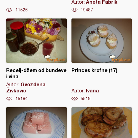
Aneta Fabrik
Autor:
11526
19487
Recelj-džem od bundeve
Princes krofne (17)
i vina
Gvozdena
Autor:
Živković
Ivana
Autor:
15184
5519