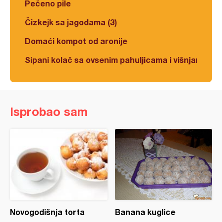
Pečeno pile
Čizkejk sa jagodama (3)
Domaći kompot od aronije
Sipani kolač sa ovsenim pahuljicama i višnjama
Isprobao sam
Novogodišnja torta
Banana kuglice