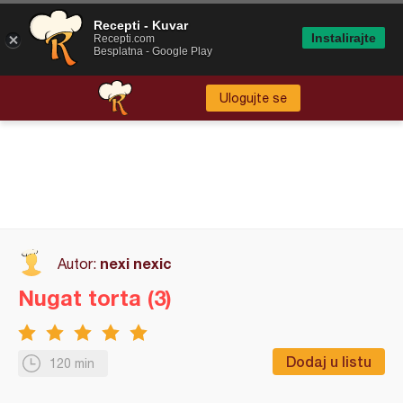
Recepti - Kuvar
Instalirajte
Recepti.com
Besplatna - Google Play
Ulogujte se
nexi nexic
Autor:
Nugat torta (3)
Dodaj u listu
120 min