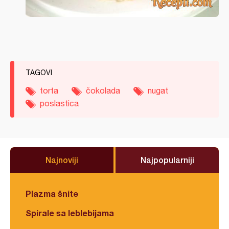
TAGOVI
torta
čokolada
nugat
poslastica
Najnoviji
Najpopularniji
Plazma šnite
Spirale sa leblebijama