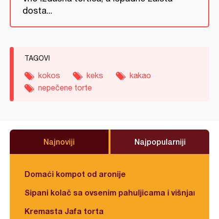
dosta...
TAGOVI
kokos
keks
kakao
nepečene torte
Najnoviji
Najpopularniji
Domaći kompot od aronije
Sipani kolač sa ovsenim pahuljicama i višnjama
Kremasta Jafa torta