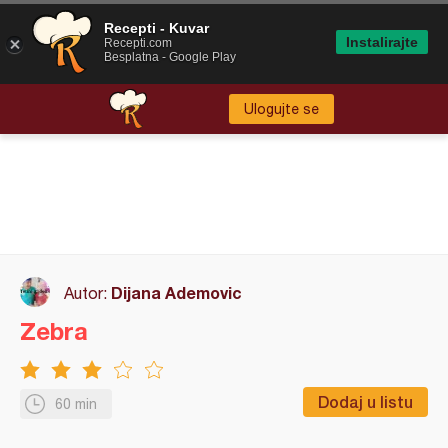
Recepti - Kuvar
Instalirajte
Recepti.com
Besplatna - Google Play
Ulogujte se
Dijana Ademovic
Autor:
Zebra
Dodaj u listu
60 min