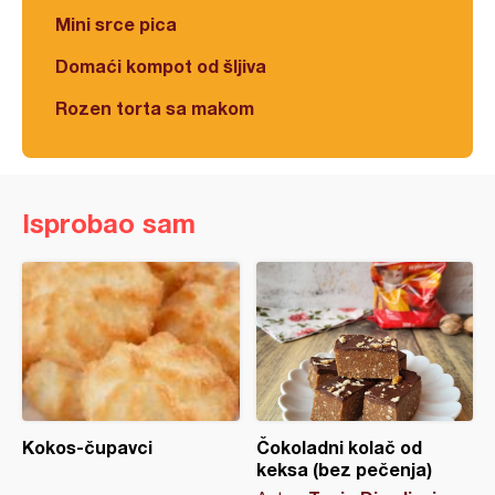
Mini srce pica
Domaći kompot od šljiva
Rozen torta sa makom
Isprobao sam
Kokos-čupavci
Čokoladni kolač od
keksa (bez pečenja)