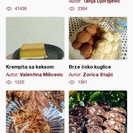
Tanja Djordjevic
Autor:
41436
2364
Krempita sa keksom
Brze čoko kuglice
Valentina Milicevic
Zorica Stajić
Autor:
Autor:
1520
1361