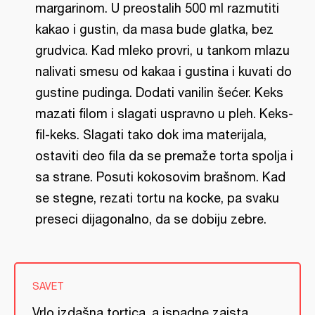
margarinom. U preostalih 500 ml razmutiti
kakao i gustin, da masa bude glatka, bez
grudvica. Kad mleko provri, u tankom mlazu
nalivati smesu od kakaa i gustina i kuvati do
gustine pudinga. Dodati vanilin šećer. Keks
mazati filom i slagati uspravno u pleh. Keks-
fil-keks. Slagati tako dok ima materijala,
ostaviti deo fila da se premaže torta spolja i
sa strane. Posuti kokosovim brašnom. Kad
se stegne, rezati tortu na kocke, pa svaku
preseci dijagonalno, da se dobiju zebre.
SAVET
Vrlo izdašna tortica, a ispadne zaista