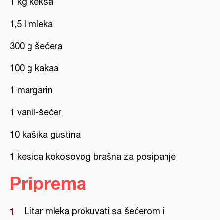
1 kg keksa
1,5 l mleka
300 g šećera
100 g kakaa
1 margarin
1 vanil-šećer
10 kašika gustina
1 kesica kokosovog brašna za posipanje
Priprema
Litar mleka prokuvati sa šećerom i