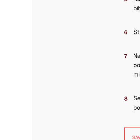
bi
Št
Na
po
mi
Se
po
SA