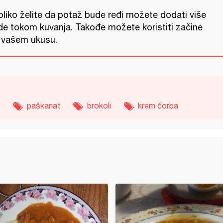
oliko želite da potaž bude ređi možete dodati više
de tokom kuvanja. Takođe možete koristiti začine
 vašem ukusu.
paškanat
brokoli
krem čorba