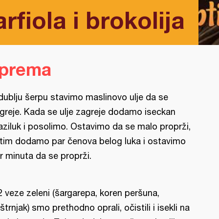
rfiola i brokolija
iprema
dublju šerpu stavimo maslinovo ulje da se
greje. Kada se ulje zagreje dodamo iseckan
aziluk i posolimo. Ostavimo da se malo proprži,
tim dodamo par čenova belog luka i ostavimo
r minuta da se proprži.
2 veze zeleni (šargarepa, koren peršuna,
štrnjak) smo prethodno oprali, očistili i isekli na