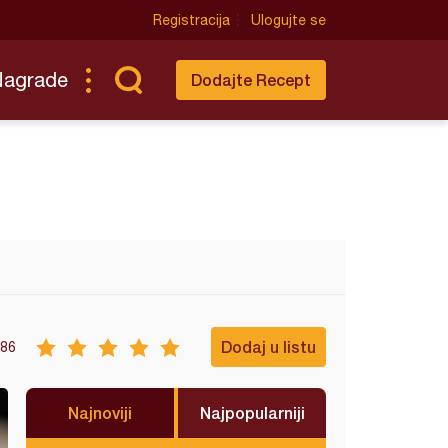
Registracija
Ulogujte se
Nagrade
Dodajte Recept
Dodaj u listu
86
Najnoviji
Najpopularniji