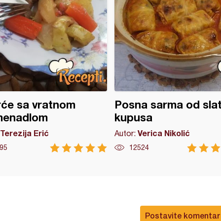
će sa vratnom
Posna sarma od sla
menadlom
kupusa
Terezija Erić
Verica Nikolić
Autor:
95
12524
Postavite komentar