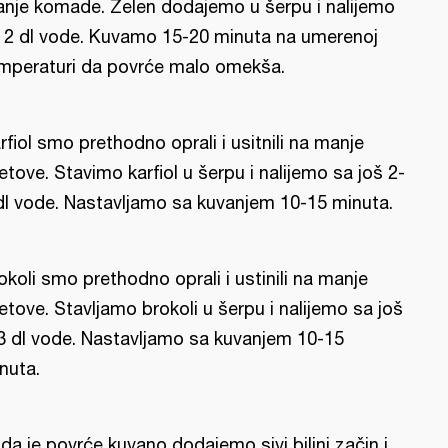
nje komade. Zelen dodajemo u šerpu i nalijemo
 2 dl vode. Kuvamo 15-20 minuta na umerenoj
mperaturi da povrće malo omekša.
rfiol smo prethodno oprali i usitnili na manje
etove. Stavimo karfiol u šerpu i nalijemo sa još 2-
dl vode. Nastavljamo sa kuvanjem 10-15 minuta.
okoli smo prethodno oprali i ustinili na manje
etove. Stavljamo brokoli u šerpu i nalijemo sa još
3 dl vode. Nastavljamo sa kuvanjem 10-15
nuta.
da je povrće kuvano dodajemo sivi biljni začin i