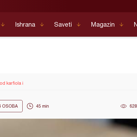
Ishrana
Saveti
Magazin
d karfiola i
4
OSOBA
45 min
628