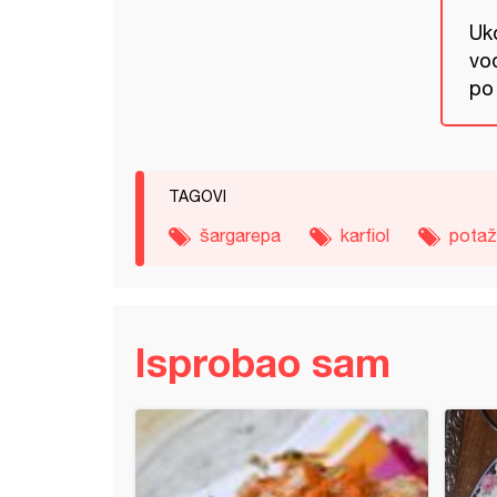
Uk
vo
po
TAGOVI
šargarepa
karfiol
potaž
Isprobao sam
a sa jogurtom i makaronama