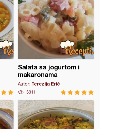
Salata sa jogurtom i
makaronama
Terezija Erić
Autor:
6311