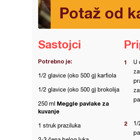
Potaž od ka
Sastojci
Pr
Potrebno je:
U 
za
1/2 glavice (oko 500 g) karfiola
pr
1/2 glavice (oko 500 g) brokolija
za
pa
Meggle pavlake za
250 ml
kuvanje
1/
1 struk praziluka
pa
2-3 čena belog luka