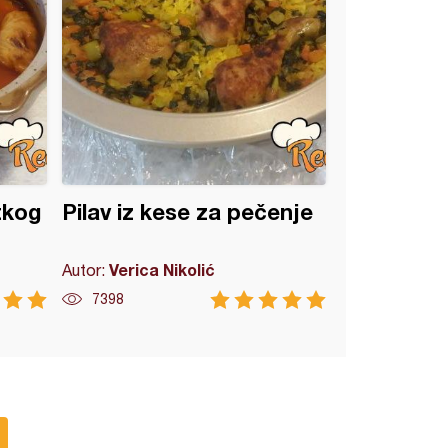
tkog
Pilav iz kese za pečenje
Verica Nikolić
Autor:
7398