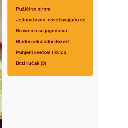
Pužići sa sirom
Jednostavna, osvežavajuća salata
Brownies sa jagodama
Hladni čokoladni dezert
Punjeni cvetovi tikvica
Brzi ručak (3)