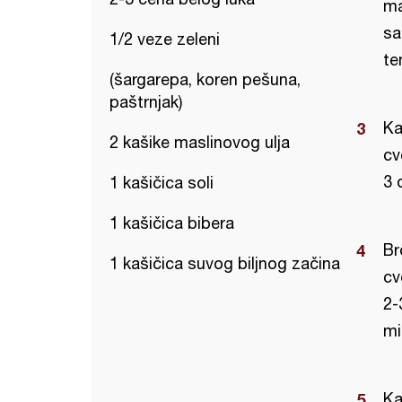
ma
sa
1/2 veze zeleni
te
(šargarepa, koren pešuna,
paštrnjak)
Ka
2 kašike maslinovog ulja
cv
3 
1 kašičica soli
1 kašičica bibera
Br
1 kašičica suvog biljnog začina
cv
2-
mi
Ka