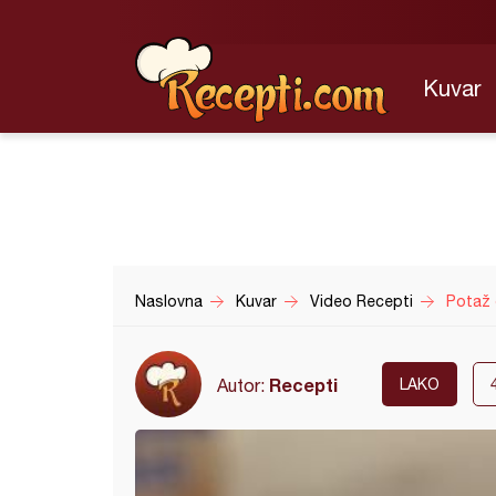
Kuvar
Naslovna
Kuvar
Video Recepti
Potaž o
Recepti
Autor:
LAKO