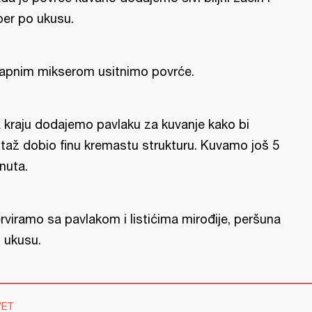
ber po ukusu.
apnim mikserom usitnimo povrće.
 kraju dodajemo pavlaku za kuvanje kako bi
taž dobio finu kremastu strukturu. Kuvamo još 5
nuta.
rviramo sa pavlakom i listićima mirođije, peršuna
 ukusu.
VET