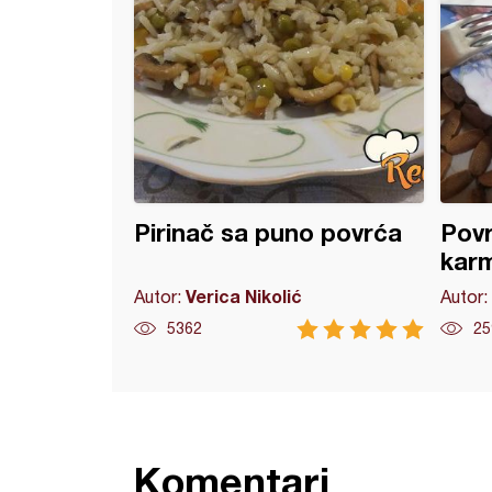
Pirinač sa puno povrća
Povr
kar
Verica Nikolić
Autor:
Autor:
5362
25
Komentari