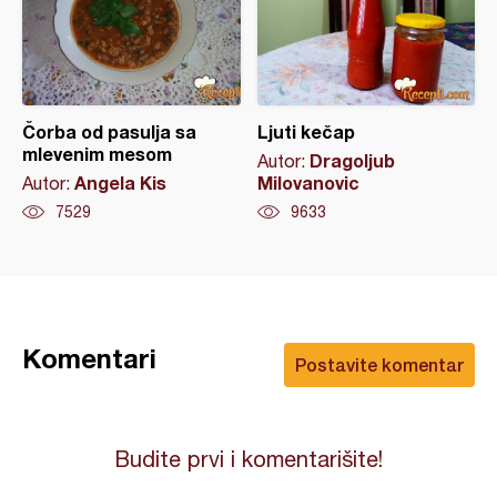
Čorba od pasulja sa
Ljuti kečap
mlevenim mesom
Dragoljub
Autor:
Angela Kis
Milovanovic
Autor:
7529
9633
Komentari
Postavite komentar
Budite prvi i komentarišite!