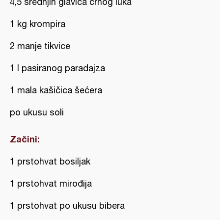
4,5 srednjih glavica crnog luka
1 kg krompira
2 manje tikvice
1 l pasiranog paradajza
1 mala kašičica šećera
po ukusu soli
Začini:
1 prstohvat bosiljak
1 prstohvat mirođija
1 prstohvat po ukusu bibera