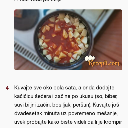
Kuvajte sve oko pola sata, a onda dodajte
kačičicu šećera i začine po ukusu (so, biber,
suvi biljni začin, bosiljak, peršun). Kuvajte još
dvadesetak minuta uz povremeno mešanje,
uvek probajte kako biste videli da li je krompir