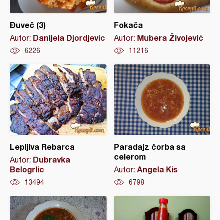
Đuveč (3)
Fokača
Danijela Djordjevic
Mubera Živojević
Autor:
Autor:
6226
11216
Lepljiva Rebarca
Paradajz čorba sa
celerom
Dubravka
Autor:
Belogrlic
Angela Kis
Autor:
13494
6798