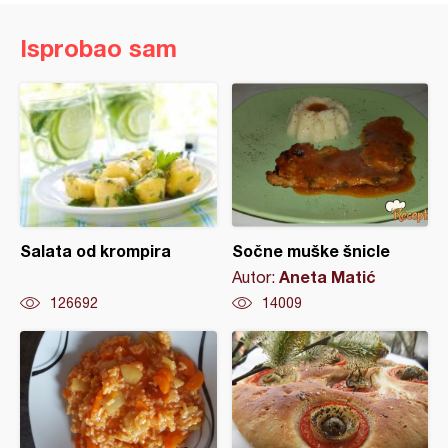
Isprobao sam
Salata od krompira
Sočne muške šnicle
Aneta Matić
Autor:
126692
14009