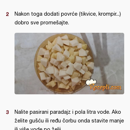
Nakon toga dodati povrće (tikvice, krompir...)
dobro sve promešajte.
Nalite pasirani paradajz i pola litra vode. Ako
želite gušću ili ređu čorbu onda stavite manje
ili više vode po želji.