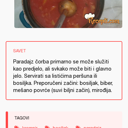
SAVET
Paradajz čorba primarno se može služiti
kao predjelo, ali svkako može biti i glavno
jelo. Servirati sa listićima peršuna ili
bosiljka. Preporučeni začini: bosiljak, biber,
mešano povrće (suvi biljni začin), mirođija.
TAGOVI
krompir
bosiljak
paradajz