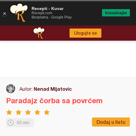
Recepti - Kuvar
Instalirajte
Recepti.com
Besplatna - Google Play
Ulogujte se
Nenad Mijatovic
Autor:
Paradajz čorba sa povrćem
Dodaj u listu
50 min