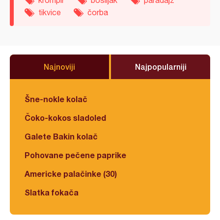
tikvice
čorba
Najnoviji
Najpopularniji
Šne-nokle kolač
Čoko-kokos sladoled
Galete Bakin kolač
Pohovane pečene paprike
Americke palačinke (30)
Slatka fokača