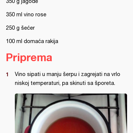
350 g jagode
350 ml vino rose
250 g šećer
100 ml domaća rakija
Priprema
Vino sipati u manju šerpu i zagrejati na vrlo
niskoj temperaturi, pa skinuti sa šporeta.