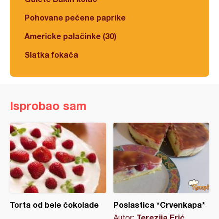
Pohovane pečene paprike
Americke palačinke (30)
Slatka fokača
Isprobao sam
Torta od bele čokolade
Poslastica *Crvenkapa*
Terezija Erić
Autor: