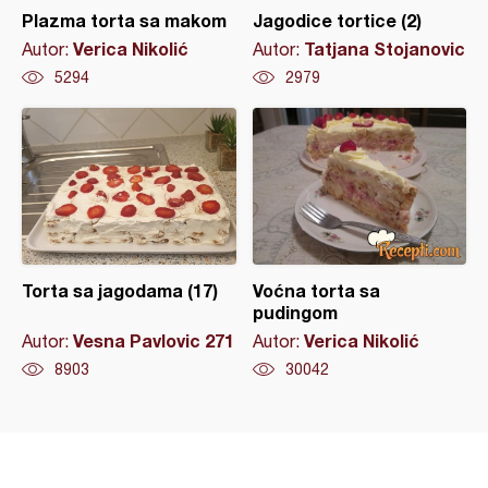
Plazma torta sa makom
Jagodice tortice (2)
Verica Nikolić
Tatjana Stojanovic
Autor:
Autor:
5294
2979
Torta sa jagodama (17)
Voćna torta sa
pudingom
Vesna Pavlovic 271
Verica Nikolić
Autor:
Autor:
8903
30042