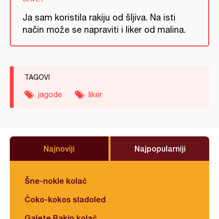
Ja sam koristila rakiju od šljiva. Na isti
način može se napraviti i liker od malina.
TAGOVI
jagode
liker
Najnoviji
Najpopularniji
Šne-nokle kolač
Čoko-kokos sladoled
Galete Bakin kolač