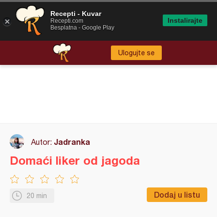
Recepti - Kuvar
Instalirajte
Recepti.com
Besplatna - Google Play
Ulogujte se
Jadranka
Autor:
Domaći liker od jagoda
Dodaj u listu
20 min