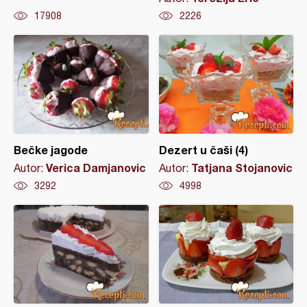
17908
2226
Bečke jagode
Dezert u čaši (4)
Verica Damjanovic
Tatjana Stojanovic
Autor:
Autor:
3292
4998