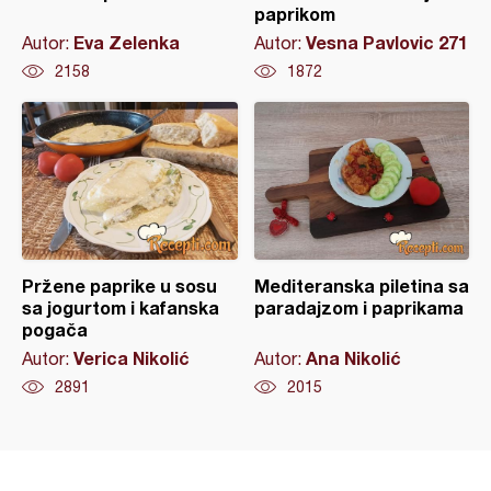
paprikom
Eva Zelenka
Vesna Pavlovic 271
Autor:
Autor:
2158
1872
Pržene paprike u sosu
Mediteranska piletina sa
sa jogurtom i kafanska
paradajzom i paprikama
pogača
Verica Nikolić
Ana Nikolić
Autor:
Autor:
2891
2015