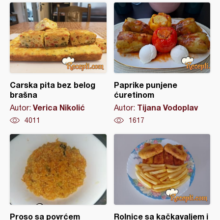
Carska pita bez belog
Paprike punjene
brašna
ćuretinom
Verica Nikolić
Tijana Vodoplav
Autor:
Autor:
4011
1617
Proso sa povrćem
Rolnice sa kačkavaljem i