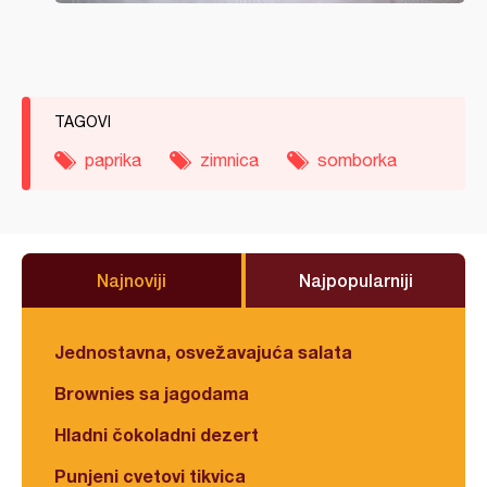
TAGOVI
paprika
zimnica
somborka
Najnoviji
Najpopularniji
Jednostavna, osvežavajuća salata
Brownies sa jagodama
Hladni čokoladni dezert
Punjeni cvetovi tikvica