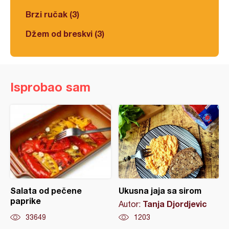
Brzi ručak (3)
Džem od breskvi (3)
Isprobao sam
Salata od pečene
Ukusna jaja sa sirom
paprike
Tanja Djordjevic
Autor:
33649
1203