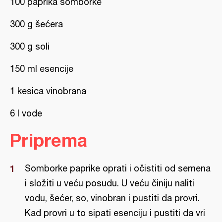
100 paprika somborke
300 g šećera
300 g soli
150 ml esencije
1 kesica vinobrana
6 l vode
Priprema
Somborke paprike oprati i očistiti od semena
i složiti u veću posudu. U veću činiju naliti
vodu, šećer, so, vinobran i pustiti da provri.
Kad provri u to sipati esenciju i pustiti da vri