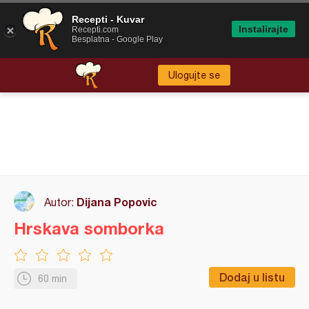
Recepti - Kuvar
Instalirajte
Recepti.com
Besplatna - Google Play
Ulogujte se
Dijana Popovic
Autor:
Hrskava somborka
Dodaj u listu
60 min