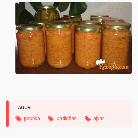
TAGOVI
paprika
patlidžan
ajvar