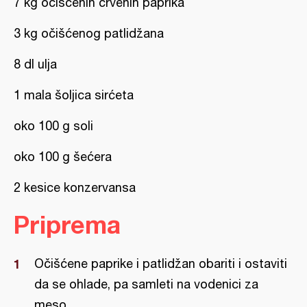
7 kg očišćenih crvenih paprika
3 kg očišćenog patlidžana
8 dl ulja
1 mala šoljica sirćeta
oko 100 g soli
oko 100 g šećera
2 kesice konzervansa
Priprema
Očišćene paprike i patlidžan obariti i ostaviti
da se ohlade, pa samleti na vodenici za
meso.