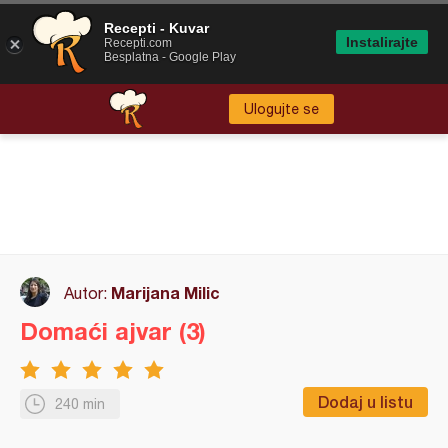
Recepti - Kuvar
Instalirajte
Recepti.com
Besplatna - Google Play
Ulogujte se
Marijana Milic
Autor:
Domaći ajvar (3)
Dodaj u listu
240 min