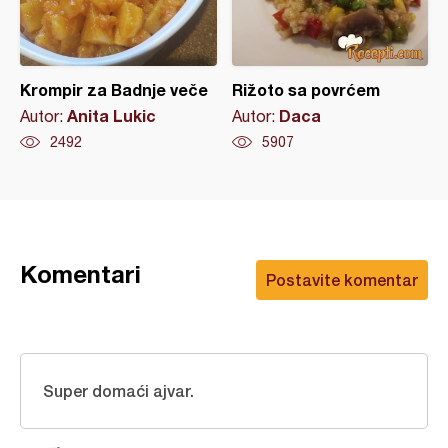
Krompir za Badnje veče
Rižoto sa povrćem
Anita Lukic
Daca
Autor:
Autor:
2492
5907
Komentari
Postavite komentar
Super domaći ajvar.