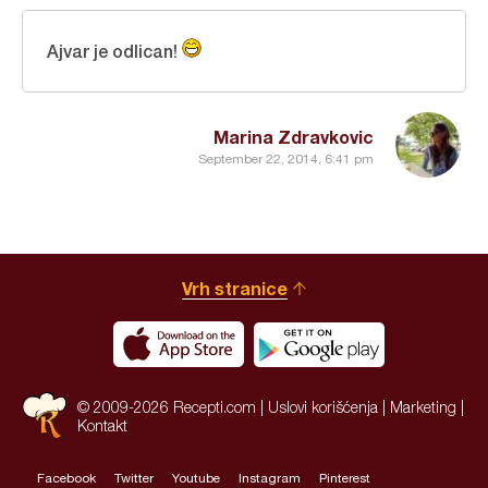
Ajvar je odlican!
Marina Zdravkovic
September 22, 2014, 6:41 pm
Vrh stranice
© 2009-2026 Recepti.com |
Uslovi korišćenja
|
Marketing
|
Kontakt
Facebook
Twitter
Youtube
Instagram
Pinterest