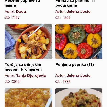
Pečene paprike sa
Pirinač sa piletinom i
jajima
pečurkama
Daca
Jelena Jocic
Autor:
Autor:
7167
4206
Turšija sa svinjskim
Punjena paprika (11)
mesom i krompirom
Tanja Djordjevic
Jelena Jocic
Autor:
Autor:
3929
3782