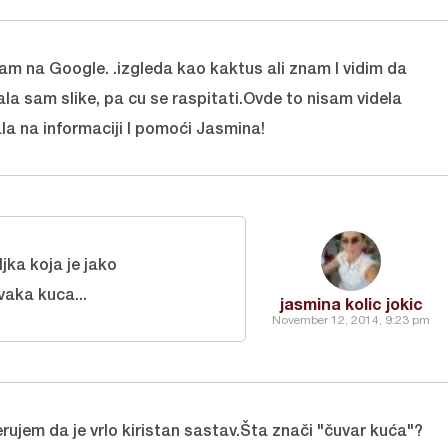
am na Google. .izgleda kao kaktus ali znam I vidim da
ala sam slike, pa cu se raspitati.Ovde to nisam videla
la na informaciji I pomoći Jasmina!
ljka koja je jako
vaka kuca...
jasmina kolic jokic
November 12, 2014, 9:23 pm
rujem da je vrlo kiristan sastav.Šta znači "čuvar kuća"?