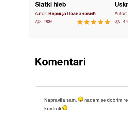
Slatki hleb
Uskr
Верица Познановић
Autor:
Autor:
2836
49
Komentari
Napravila sam.
nadam se dobrim rez
kontroli