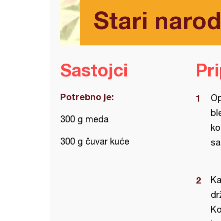
Stari narod
Sastojci
Pr
Potrebno je:
Op
bl
300 g meda
ko
300 g čuvar kuće
sa
Ka
dr
Ko