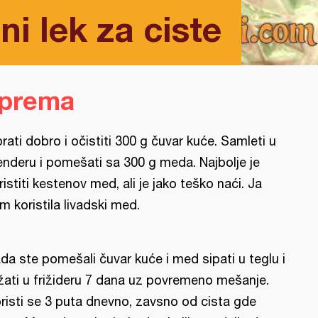
ni lek za ciste
iprema
rati dobro i očistiti 300 g čuvar kuće. Samleti u
enderu i pomešati sa 300 g meda. Najbolje je
ristiti kestenov med, ali je jako teško naći. Ja
m koristila livadski med.
da ste pomešali čuvar kuće i med sipati u teglu i
žati u frižideru 7 dana uz povremeno mešanje.
risti se 3 puta dnevno, zavsno od cista gde