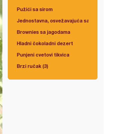
Pužići sa sirom
Jednostavna, osvežavajuća salata
Brownies sa jagodama
Hladni čokoladni dezert
Punjeni cvetovi tikvica
Brzi ručak (3)