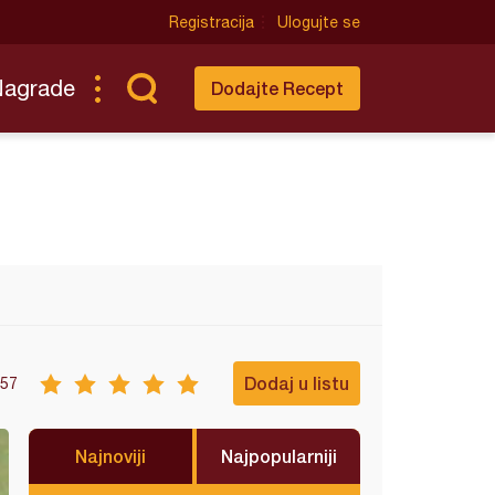
Registracija
Ulogujte se
Nagrade
Dodajte Recept
Dodaj u listu
57
Najnoviji
Najpopularniji