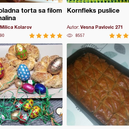
ladna torta sa filom
Kornfleks puslice
alina
Milica Kolarov
Vesna Pavlovic 271
Autor:
90
8557