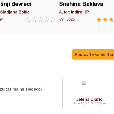
šnji đevreci
Snahina Baklava
Sladjana Bokic
Indira HP
Autor:
94
5325
Postavite komentar
ultatima na sledecoj
Jelena Djuric
June 10, 2015, 6:56 pm