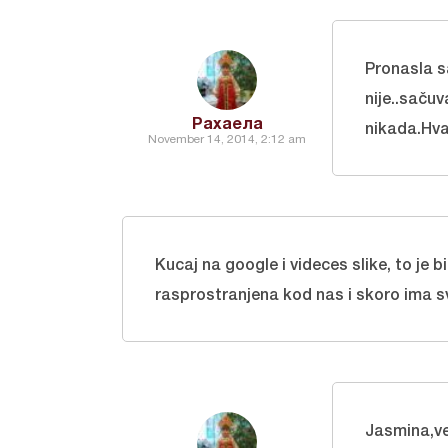
Pronasla s
nije..sačuv
Рахаела
nikada.Hva
November 14, 2014, 2:12 am
Kucaj na google i videces slike, to je bi
rasprostranjena kod nas i skoro ima s
Jasmina,ve