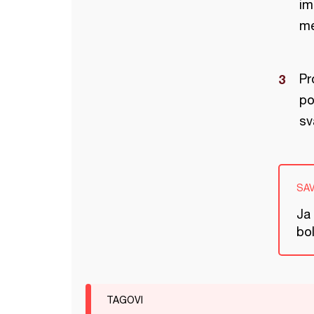
im
me
Pr
po
sv
SA
Ja 
bol
TAGOVI