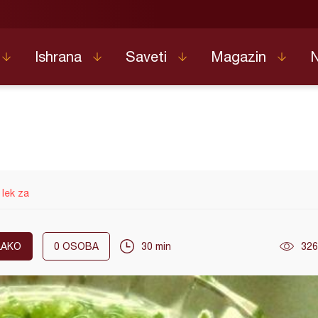
Ishrana
Saveti
Magazin
 lek za
LAKO
0
OSOBA
30 min
326