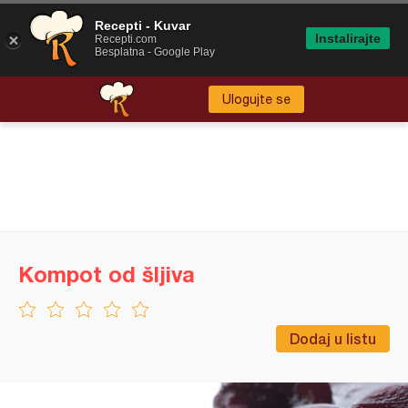
Recepti - Kuvar
Instalirajte
Recepti.com
Besplatna - Google Play
Ulogujte se
Kompot od šljiva
Dodaj u listu