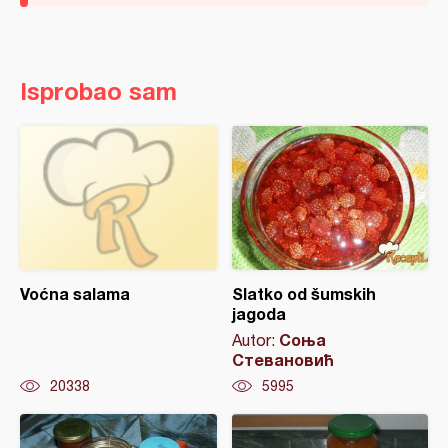
Isprobao sam
Voćna salama
Slatko od šumskih
jagoda
Соња
Autor:
Стевановић
20338
5995