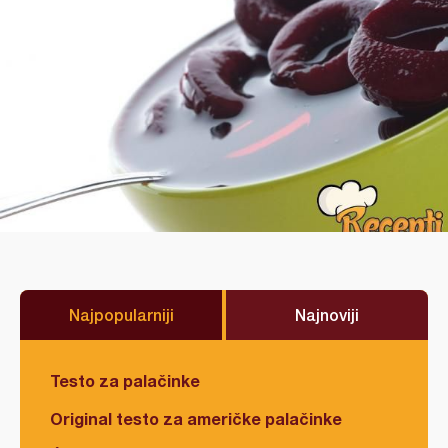
Najpopularniji
Najnoviji
Testo za palačinke
Original testo za američke palačinke