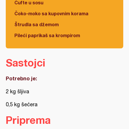
Ćufte u sosu
Čoko-moko sa kupovnim korama
Štrudla sa džemom
Pileći paprikaš sa krompirom
Sastojci
Potrebno je:
2 kg šljiva
0,5 kg šećera
Priprema