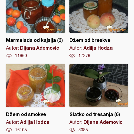
Marmelada od kajsija (3)
Džem od breskve
Dijana Ademovic
Adilja Hodza
Autor:
Autor:
11960
17276
Džem od smokve
Slatko od trešanja (6)
Adilja Hodza
Dijana Ademovic
Autor:
Autor:
16105
8085