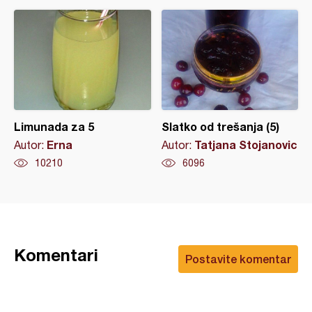
Limunada za 5
Slatko od trešanja (5)
Erna
Tatjana Stojanovic
Autor:
Autor:
10210
6096
Komentari
Postavite komentar