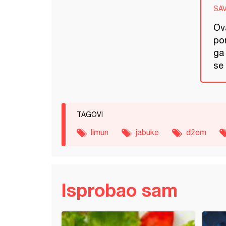
SA
Ov
po
ga
se
TAGOVI
limun
jabuke
džem
Isprobao sam
 posne kiflice (na vodi)