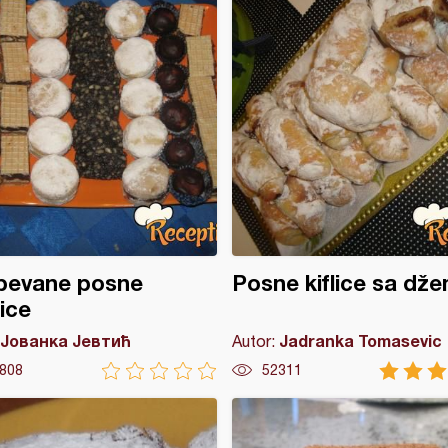
pevane posne
Posne kiflice sa dž
lice
Јованка Јевтић
Jadranka Tomasevic
Autor:
808
52311