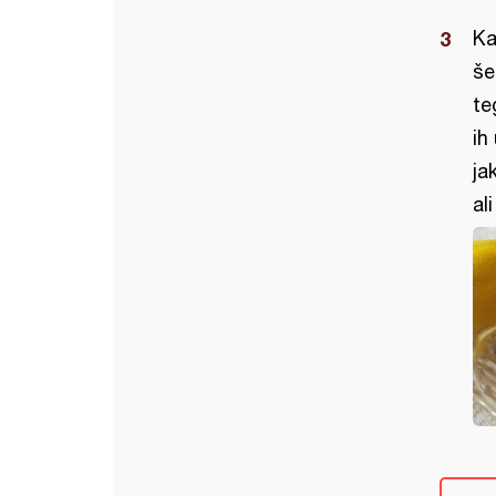
Ka
še
te
ih
ja
al