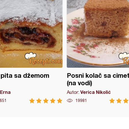
 pita sa džemom
Posni kolač sa cim
(na vodi)
Erna
Verica Nikolić
Autor:
651
19981