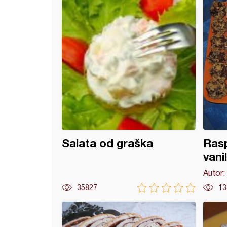
Salata od graška
Ras
vani
Autor:
35827
13
o šnite