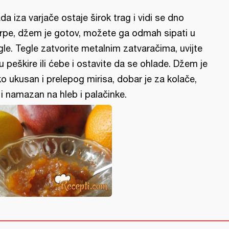
da iza varjače ostaje širok trag i vidi se dno
rpe, džem je gotov, možete ga odmah sipati u
gle. Tegle zatvorite metalnim zatvaračima, uvijte
 u peškire ili ćebe i ostavite da se ohlade. Džem je
ko ukusan i prelepog mirisa, dobar je za kolače,
i i namazan na hleb i palačinke.