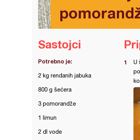
pomorandž
Sastojci
Pr
Potrebno je:
U 
po
2 kg rendanih jabuka
ko
800 g šećera
3 pomorandže
1 limun
2 dl vode