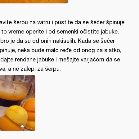
avite šerpu na vatru i pustite da se šećer špinuje,
 to vreme operite i od semenki očistite jabuke,
bro je da su od onih nakiselih. Kada se šećer
pinuje, neka bude malo ređe od onog za slatko,
dajte rendane jabuke i mešajte varjačom da se
va, a ne zalepi za šerpu.