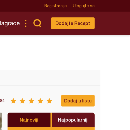
Registracija
Ulogujte se
Nagrade
Dodajte Recept
Dodaj u listu
84
Najnoviji
Najpopularniji