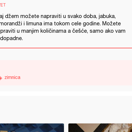
VET
aj džem možete napraviti u svako doba, jabuka,
morandži i limuna ima tokom cele godine. Možete
 praviti u manjim količinama a češće, samo ako vam
 dopadne.
zimnica