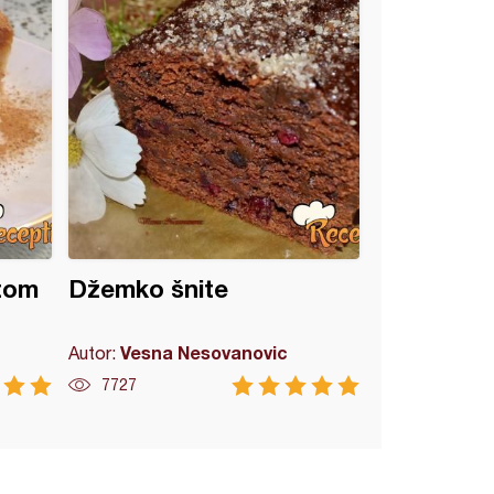
etom
Džemko šnite
Vesna Nesovanovic
Autor:
7727