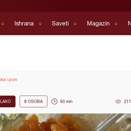
Ishrana
Saveti
Magazin
uka i pom
LAKO
8
OSOBA
60 min
211