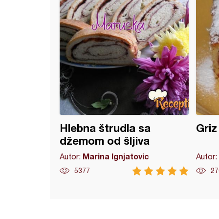
Hlebna štrudla sa
Griz
džemom od šljiva
Marina Ignjatovic
Autor:
Autor:
5377
27