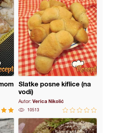
emom
Slatke posne kiflice (na
vodi)
Verica Nikolić
Autor:
10513