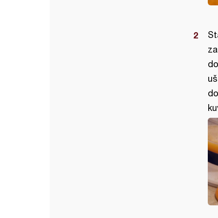
St
za
do
uš
do
ku