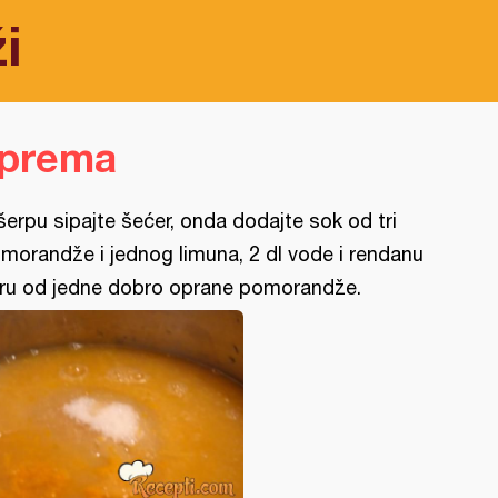
i
iprema
šerpu sipajte šećer, onda dodajte sok od tri
morandže i jednog limuna, 2 dl vode i rendanu
ru od jedne dobro oprane pomorandže.