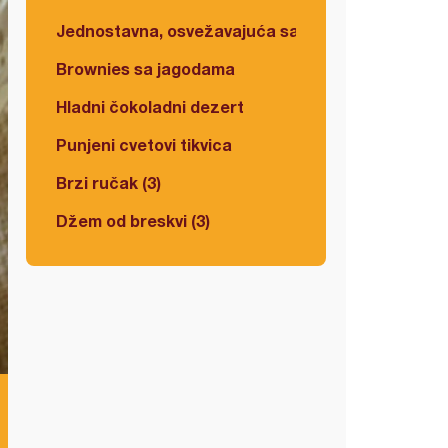
Jednostavna, osvežavajuća salata
Brownies sa jagodama
Hladni čokoladni dezert
Punjeni cvetovi tikvica
Brzi ručak (3)
Džem od breskvi (3)