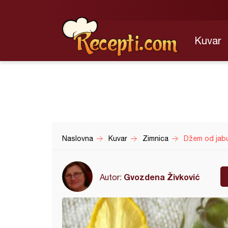
Kuvar
Naslovna
Kuvar
Zimnica
Džem od jab
Gvozdena Živković
Autor: