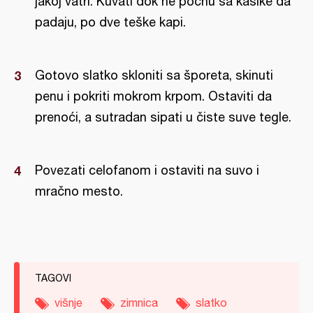
jakoj vatri. Kuvati dok ne počnu sa kašike da
padaju, po dve teške kapi.
Gotovo slatko skloniti sa šporeta, skinuti
penu i pokriti mokrom krpom. Ostaviti da
prenoći, a sutradan sipati u čiste suve tegle.
Povezati celofanom i ostaviti na suvo i
mračno mesto.
TAGOVI
višnje
zimnica
slatko