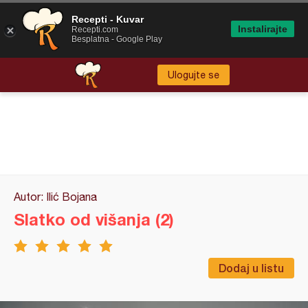
Recepti - Kuvar
Instalirajte
Recepti.com
Besplatna - Google Play
Ulogujte se
Autor: Ilić Bojana
Slatko od višanja (2)
Dodaj u listu