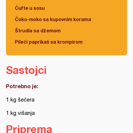
Ćufte u sosu
Čoko-moko sa kupovnim korama
Štrudla sa džemom
Pileći paprikaš sa krompirom
Sastojci
Potrebno je:
1 kg šećera
1 kg višanja
Priprema