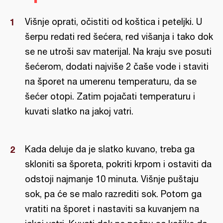
Višnje oprati, očistiti od koštica i peteljki. U
šerpu redati red šećera, red višanja i tako dok
se ne utroši sav materijal. Na kraju sve posuti
šećerom, dodati najviše 2 čaše vode i staviti
na šporet na umerenu temperaturu, da se
šećer otopi. Zatim pojačati temperaturu i
kuvati slatko na jakoj vatri.
Kada deluje da je slatko kuvano, treba ga
skloniti sa šporeta, pokriti krpom i ostaviti da
odstoji najmanje 10 minuta. Višnje puštaju
sok, pa će se malo razrediti sok. Potom ga
vratiti na šporet i nastaviti sa kuvanjem na