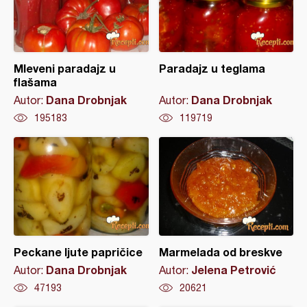
Mleveni paradajz u
Paradajz u teglama
flašama
Dana Drobnjak
Dana Drobnjak
Autor:
Autor:
195183
119719
Peckane ljute papričice
Marmelada od breskve
Dana Drobnjak
Jelena Petrović
Autor:
Autor:
47193
20621