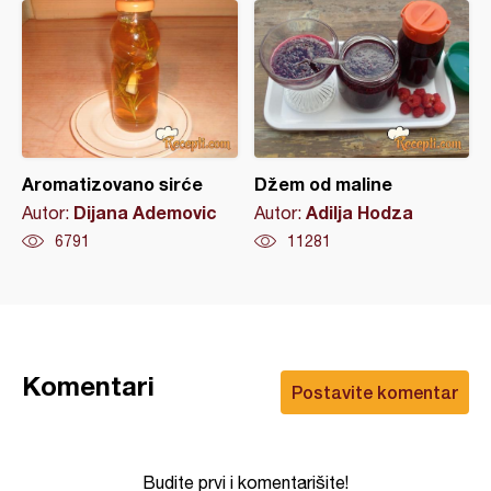
Aromatizovano sirće
Džem od maline
Dijana Ademovic
Adilja Hodza
Autor:
Autor:
6791
11281
Komentari
Postavite komentar
Budite prvi i komentarišite!