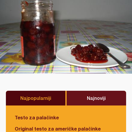
Najpopularniji
Najnoviji
Testo za palačinke
Original testo za američke palačinke