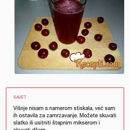
SAVET
Višnje nisam s namerom stiskala, već sam
ih ostavila za zamrzavanje. Možete skuvati
slatko ili usitniti štapnim mikserom i
skuvati džem.