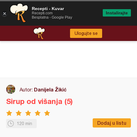
Recepti - Kuvar
Instalirajte
Recepti.com
Besplatna - Google Play
Ulogujte se
Danijela Žikić
Autor:
Sirup od višanja (5)
Dodaj u listu
120 min