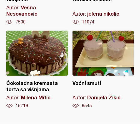
Vesna
Autor:
Nesovanovic
jelena nikolic
Autor:
7500
11074
Čokoladna kremasta
Voćni smuti
torta sa višnjama
Milena Mitic
Danijela Žikić
Autor:
Autor:
15719
6545