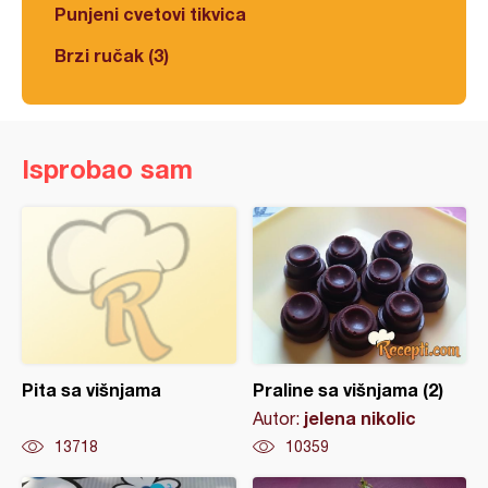
Punjeni cvetovi tikvica
Brzi ručak (3)
Isprobao sam
Pita sa višnjama
Praline sa višnjama (2)
jelena nikolic
Autor:
13718
10359