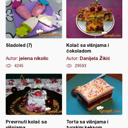
Sladoled (7)
Kolač sa višnjama i
čokoladom
jelena nikolic
Danijela Žikić
Autor:
Autor:
4245
29593
Prevrnuti kolač sa
Torta sa višnjama i
višnjama
turskim keksom