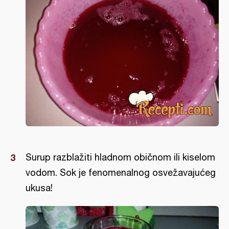
Surup razblažiti hladnom običnom ili kiselom
vodom. Sok je fenomenalnog osvežavajućeg
ukusa!