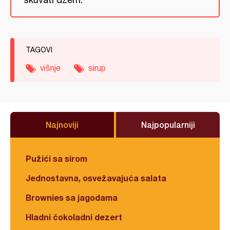
TAGOVI
višnje
sirup
Najnoviji
Najpopularniji
Pužići sa sirom
Jednostavna, osvežavajuća salata
Brownies sa jagodama
Hladni čokoladni dezert