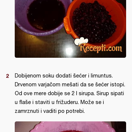
Dobijenom soku dodati šećer i limuntus.
Drvenom varjačom mešati da se šećer istopi.
Od ove mere dobije se 2 l sirupa. Sirup sipati
u flaše i staviti u frižuderu. Može se i
zamrznuti i vaditi po potrebi.