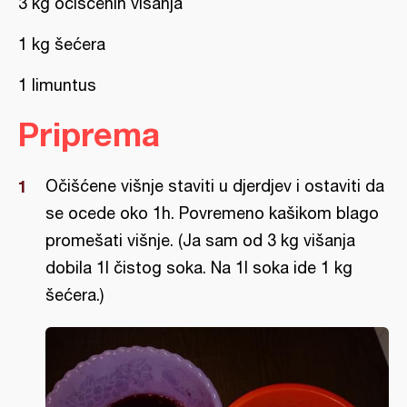
3 kg očišćenih višanja
1 kg šećera
1 limuntus
Priprema
Očišćene višnje staviti u djerdjev i ostaviti da
se ocede oko 1h. Povremeno kašikom blago
promešati višnje. (Ja sam od 3 kg višanja
dobila 1l čistog soka. Na 1l soka ide 1 kg
šećera.)