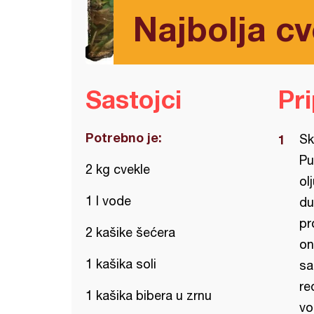
Najbolja cv
Sastojci
Pr
Potrebno je:
Sk
Pu
2 kg cvekle
ol
1 l vode
du
pr
2 kašike šećera
on
1 kašika soli
sa
re
1 kašika bibera u zrnu
vo