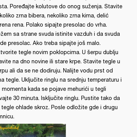
sta. Poređajte kolutove do onog suženja. Stavite
koliko zrna bibera, nekoliko zrna kima, delić
rena rena. Polako sipajte presolac do vrha.
žem sa strane svuda istinite vazduh i da svuda
de presolac. Ako treba sipajte još malo.
tvorite tegle novim poklopcima. U šerpu dublju
avite na dno novine ili stare krpe. Stavite tegle u
rpu ali da se ne dodiruju. Nalijte vodu prst od
ha tegle. Uključite ringlu na srednju temperaturu i
 momenta kada se pojave mehurići u tegli
vajte 30 minuta. Isključite ringlu. Pustite tako da
 tegle ohlade skroz. Posle odložite gde i drugu
mnicu.