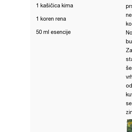
1 kašičica kima
pr
ne
1 koren rena
ko
50 ml esencije
No
bu
Za
st
še
vr
od
ku
se
zi