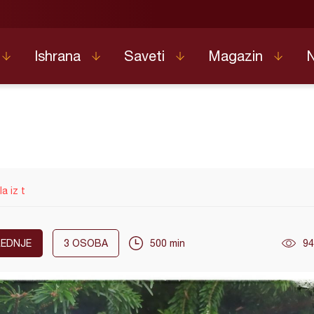
Ishrana
Saveti
Magazin
a iz t
EDNJE
3
OSOBA
500 min
94