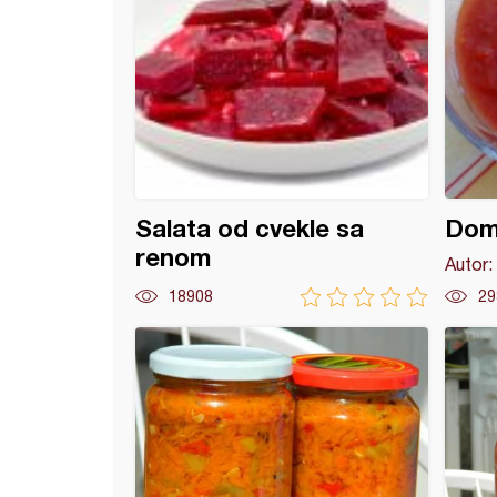
Salata od cvekle sa
Dom
renom
Autor:
18908
29
sok od šljiva