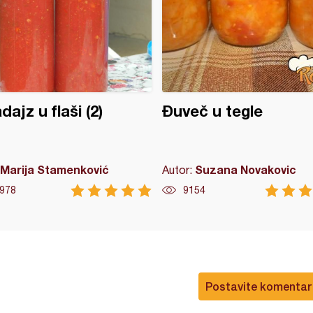
dajz u flaši (2)
Đuveč u tegle
Marija Stamenković
Suzana Novakovic
Autor:
978
9154
Postavite komentar