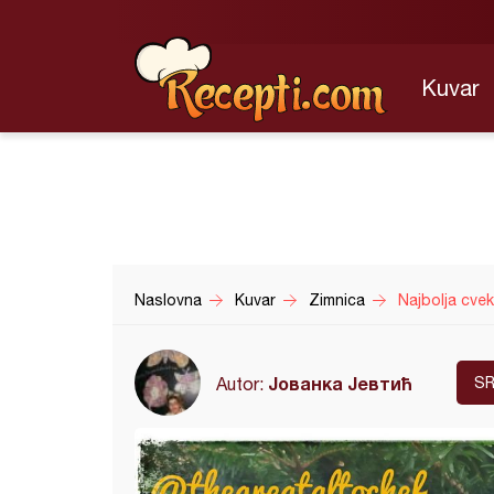
Kuvar
Naslovna
Kuvar
Zimnica
Najbolja cvekl
Јованка Јевтић
Autor:
SR