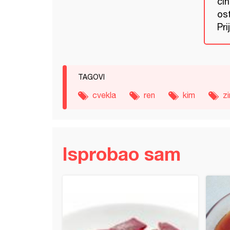
čin
ost
Pri
TAGOVI
cvekla
ren
kim
z
Isprobao sam
 (ljutenica)