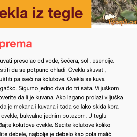
ekla iz tegle
iprema
uvati presolac od vode, šećera, soli, esencije.
stiti da se potpuno ohladi. Cveklu skuvati,
juštiti pa iseći na kolutove. Cvekla se kuva
gačko. Sigurno jedno dva do tri sata. Viljuškom
overite da li je kuvana. Ako lagano prolazi viljuška
da je mekana i kuvana i tada se lako skida kora
 cvekle, bukvalno jednim potezom. U teglu
đajte kolutove cvekle. Secite kolutove koliko
lite debele, najbolje je debelo kao pola malić