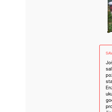
SA
Jo
sa
po
sta
Enz
uk
god
pro