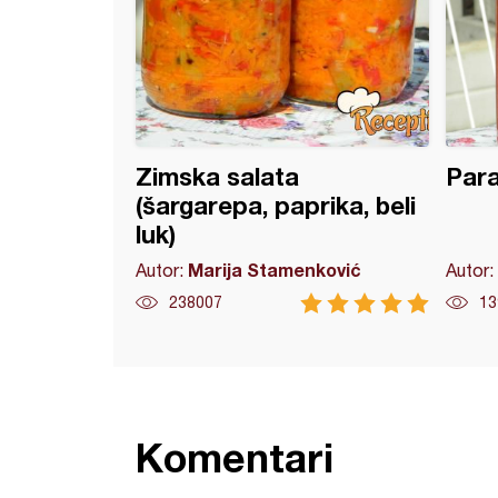
Zimska salata
Para
(šargarepa, paprika, beli
luk)
Marija Stamenković
Autor:
Autor:
238007
13
Komentari