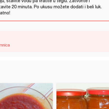
iju, stavite vodu pa vratite u teglu. Zatvorite i
avite 20 minuta. Po ukusu možete dodati i beli luk.
jatno!
imnica