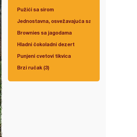
Pužići sa sirom
Jednostavna, osvežavajuća salata
Brownies sa jagodama
Hladni čokoladni dezert
Punjeni cvetovi tikvica
Brzi ručak (3)