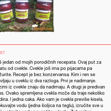
VET
š jedan od mojih porodičnih recepata. Ovaj put za
latu od cvekle. Cvekle još ima po pijacama pa
žurite. Recept je bez konzervansa. Kim i ren se
vljaju u cveklu iz dva razloga. Prvi je nadimanje.
imi iz cvekle znaju da nadimaju. A drugi je predivan
us. Ovako spremljena cvekla može da traje nekoliko
ina. I jedna caka. Ako vam je cvekla previše kisela,
kuvajte vodu (jedna šoljica na teglu), izručite sve u