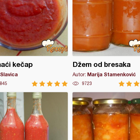
aći kečap
Džem od bresaka
Slavica
Marija Stamenković
Autor:
845
9723