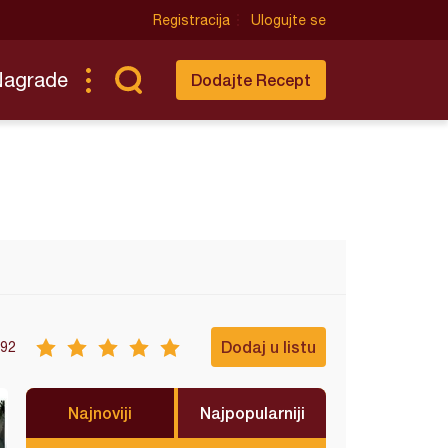
Registracija
Ulogujte se
Nagrade
Dodajte Recept
Dodaj u listu
92
Najnoviji
Najpopularniji