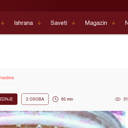
Ishrana
Saveti
Magazin
omadima
EDNJE
2
OSOBA
60 min
31