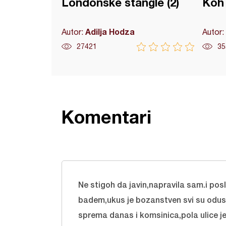
Londonske štangle (2)
Koh 
Adilja Hodza
Autor:
Autor:
27421
35
Komentari
Ne stigoh da javin,napravila sam.i po
badem,ukus je bozanstven svi su odusev
sprema danas i komsinica,pola ulice j