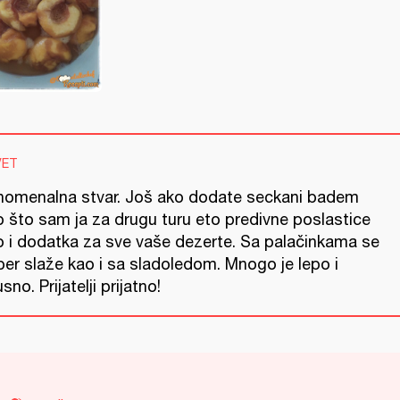
VET
nomenalna stvar. Još ako dodate seckani badem
o što sam ja za drugu turu eto predivne poslastice
o i dodatka za sve vaše dezerte. Sa palačinkama se
per slaže kao i sa sladoledom. Mnogo je lepo i
sno. Prijatelji prijatno!