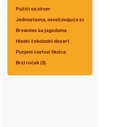
Pužići sa sirom
Jednostavna, osvežavajuća salata
Brownies sa jagodama
Hladni čokoladni dezert
Punjeni cvetovi tikvica
Brzi ručak (3)