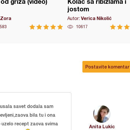
od griza (video)
Kolač sa ribizlama i
jostom
Zora
Verica Nikolić
Autor:
583
10617
Postavite komentar
slusala savet dodala sam
ljeni,zaova bila tu i ona
e uzelo recept zaova svima
Anita Lukic