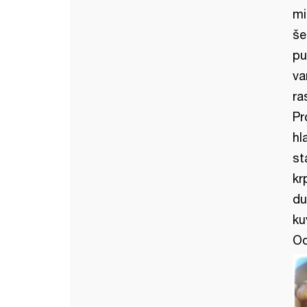
mi
še
pu
va
ra
Pr
hl
st
kr
du
ku
Od