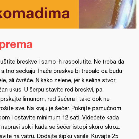
 komadima
iprema
juštite breskve i samo ih raspolutite. Ne treba da
 sitno seckaju. Inače breskve bi trebalo da budu
ele, ali čvršće. Nikako zelene, jer kiselina stvori
žan ukus. U šerpu stavite red breskvi, pa
prskajte limunom, red šećera i tako dok ne
rošite sve. Na kraju je šećer. Pokrijte pamučnom
pom i ostavite minimum 12 sati. Videćete kada
 napravi sok i kada se šećer istopi skoro skroz.
avite na vatru. Dodajte šipku vanile. Kuvajte 25