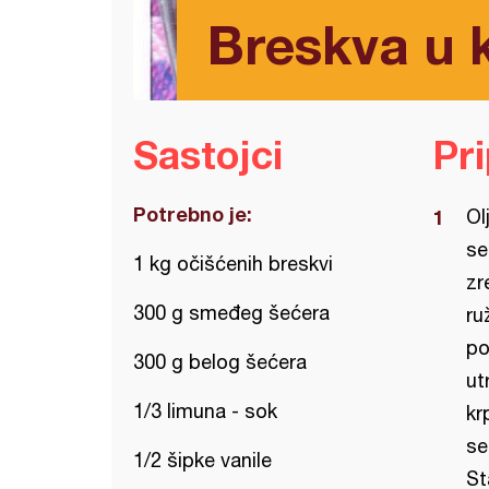
Breskva u
Sastojci
Pr
Potrebno je:
Ol
se
1 kg očišćenih breskvi
zr
300 g smeđeg šećera
ru
po
300 g belog šećera
ut
1/3 limuna - sok
kr
se
1/2 šipke vanile
St