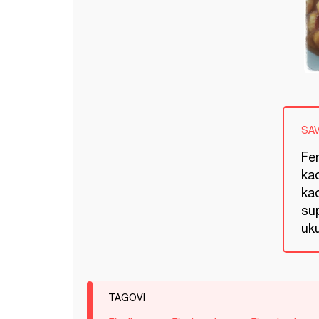
SA
Fe
ka
ka
su
uku
TAGOVI