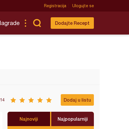
Registracija
Ulogujte se
Nagrade
Dodajte Recept
Dodaj u listu
14
Najnoviji
Najpopularniji