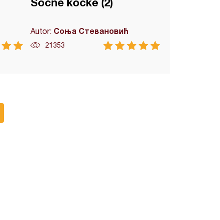
Sočne kocke (2)
Соња Стевановић
Autor:
21353