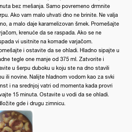
nuta bez mešanja. Samo povremeno drmnite
rpu. Ako vam malo uhvati dno ne brinite. Ne valja
no, a malo daje karamelizovan šmek. Promešajte
rjačom, krenuće da se raspada. Ako se ne
spada vi usitnite na komade varjačom.
omešajte i ostavite da se ohladi. Hladno sipajte u
adne tegle one manje od 375 ml. Zatvorite i
avite u šerpu duboku u koju ste na dno stavili
pu ili novine. Nalijte hladnom vodom kao za svki
nst i na srednjoj vatri od momenta kada provri
vajte 15 minuta. Ostavite u vodi da se ohladi.
ložite gde i drugu zimnicu.