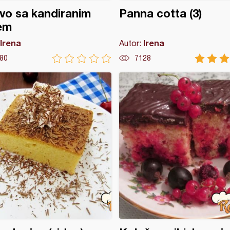
vo sa kandiranim
Panna cotta (3)
em
Irena
Irena
Autor:
80
7128