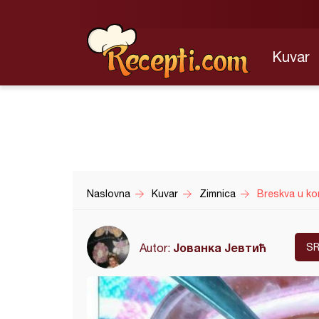
Kuvar
Naslovna
Kuvar
Zimnica
Breskva u k
Јованка Јевтић
Autor:
SR