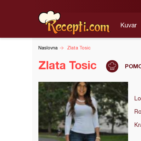
Kuvar
Naslovna
Zlata Tosic
Zlata Tosic
POMO
Lo
Ro
Kr