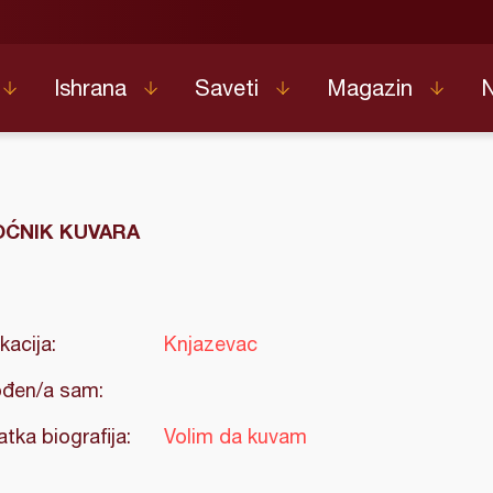
Ishrana
Saveti
Magazin
ĆNIK KUVARA
kacija:
Knjazevac
đen/a sam:
atka biografija:
Volim da kuvam