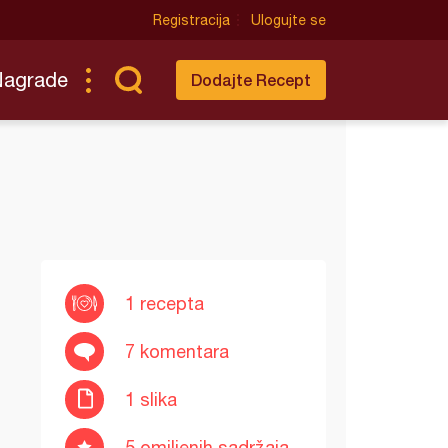
Registracija
Ulogujte se
Nagrade
Dodajte Recept
1 recepta
7 komentara
1 slika
5 omiljenih sadržaja