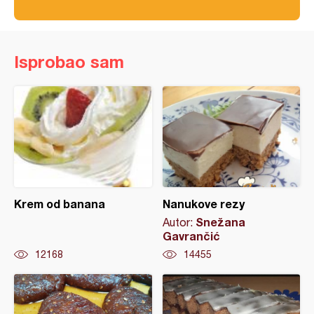
Isprobao sam
Krem od banana
Nanukove rezy
Snežana
Autor:
Gavrančić
12168
14455