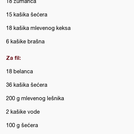
18 žumanca
15 kašika šećera
18 kašika mlevenog keksa
6 kašike brašna
Za fil:
18 belanca
36 kašika šećera
200 g mlevenog lešnika
2 kašike vode
100 g šećera