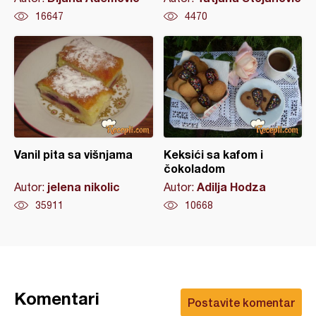
16647
4470
Vanil pita sa višnjama
Keksići sa kafom i
čokoladom
jelena nikolic
Adilja Hodza
Autor:
Autor:
35911
10668
Komentari
Postavite komentar