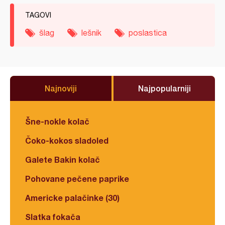
TAGOVI
šlag
lešnik
poslastica
Najnoviji
Najpopularniji
Šne-nokle kolač
Čoko-kokos sladoled
Galete Bakin kolač
Pohovane pečene paprike
Americke palačinke (30)
Slatka fokača