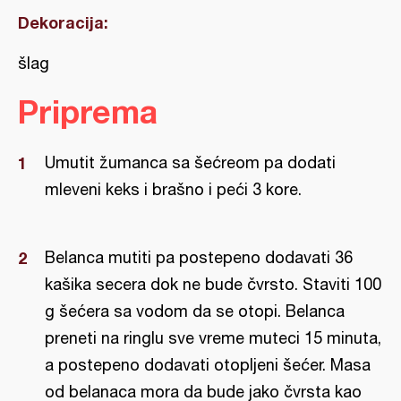
Dekoracija:
šlag
Priprema
Umutit žumanca sa šećreom pa dodati
mleveni keks i brašno i peći 3 kore.
Belanca mutiti pa postepeno dodavati 36
kašika secera dok ne bude čvrsto. Staviti 100
g šećera sa vodom da se otopi. Belanca
preneti na ringlu sve vreme muteci 15 minuta,
a postepeno dodavati otopljeni šećer. Masa
od belanaca mora da bude jako čvrsta kao