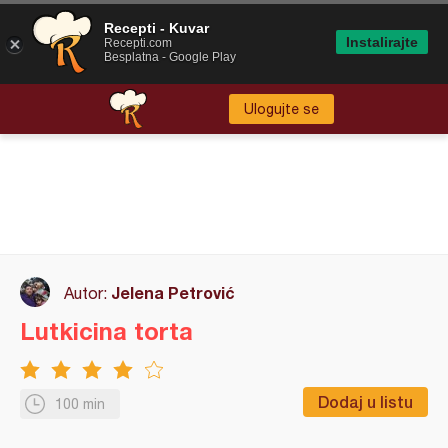
Recepti - Kuvar
Instalirajte
Recepti.com
Besplatna - Google Play
Ulogujte se
Jelena Petrović
Autor:
Lutkicina torta
Dodaj u listu
100 min