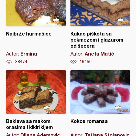
Najbrže hurmašice
Kakao piškota sa
pekmezom i glazurom
od šećera
Ermina
Aneta Matić
Autor:
Autor:
38474
16450
Baklava sa makom,
Kokos romansa
orasima i kikirikijem
Dijana Ademovic
Tatjana Stojanovic
Autor:
Autor: