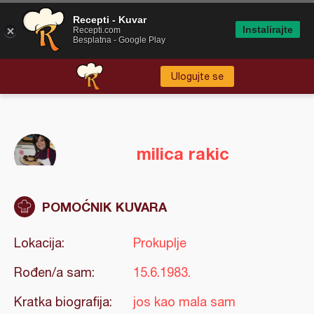
Recepti - Kuvar
Instalirajte
Recepti.com
Besplatna - Google Play
Ulogujte se
milica rakic
POMOĆNIK KUVARA
Lokacija:
Prokuplje
Rođen/a sam:
15.6.1983.
Kratka biografija:
jos kao mala sam