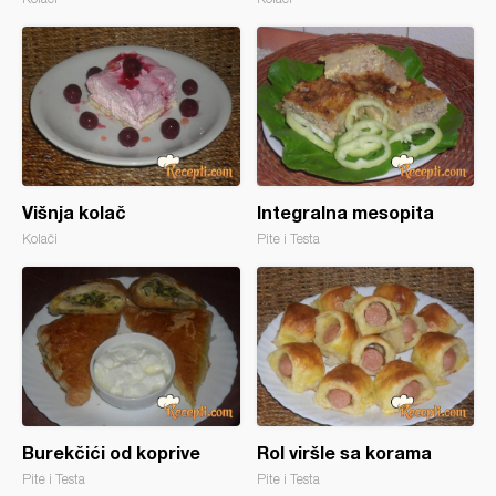
Višnja kolač
Integralna mesopita
Kolači
Pite i Testa
Burekčići od koprive
Rol viršle sa korama
Pite i Testa
Pite i Testa