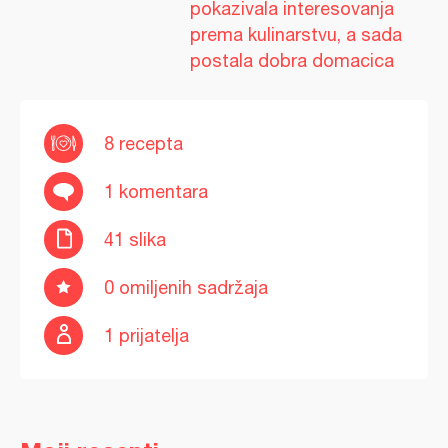
pokazivala interesovanja
prema kulinarstvu, a sada
postala dobra domacica
8 recepta
1 komentara
41 slika
0 omiljenih sadržaja
1 prijatelja