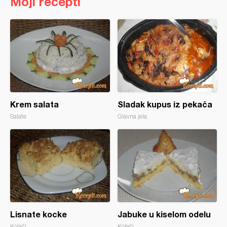
Moji recepti
Krem salata
Sladak kupus iz pekača
Salate
Glavna jela
Lisnate kocke
Jabuke u kiselom odelu
Kolači
Kolači