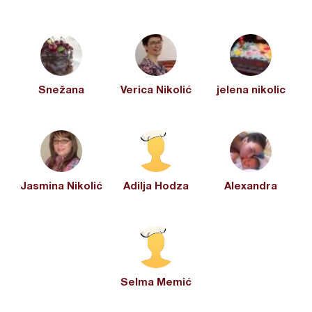
Snežana
Verica Nikolić
jelena nikolic
Jasmina Nikolić
Adilja Hodza
Alexandra
Selma Memić