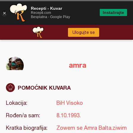
Recepti - Kuvar
Instalirajte
Recepti.com
Besplatna - Google Play
Ulogujte se
amra
POMOĆNIK KUVARA
Lokacija:
BiH Visoko
Rođen/a sam:
8.10.1993.
Kratka biografija:
Zowem se Amra Balta.ziwim