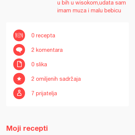
u bih u wisokom,udata sam
imam muza i malu bebicu
0 recepta
2 komentara
0 slika
2 omiljenih sadržaja
7 prijatelja
Moji recepti