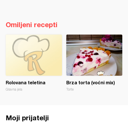
Omiljeni recepti
Rolovana teletina
Brza torta (voćni mix)
Glavna jela
Torte
Moji prijatelji